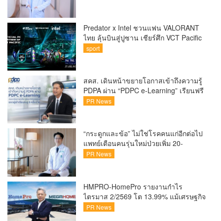
Predator x Intel ชวนแฟน VALORANT
ไทย ลุ้นบินสู่ปูซาน เชียร์ศึก VCT Pacific
Finals Busan ประเทศเกาหลีใต้ Predator
sport
x Intel ชวนแฟน VALORANT ไทย ลุ้นบิน
สู่ปูซาน แบบติดขอบสนาม พร้อมกิจกรรม
สุดพิเศษตลอดทัวร์นาเมนต์
สคส. เดินหน้าขยายโอกาสเข้าถึงความรู้
PDPA ผ่าน “PDPC e-Learning” เรียนฟรี
ทุกที่ ทุกเวลา พร้อมประกาศนียบัตร ต่อย
PR News
อดศักยภาพคนไทยสู่สังคมดิจิทัลปลอดภัย
เผยยอดผู้เข้าเรียนล่าสุดทะลุ 8 หมื่นราย
แล้ว
“กระดูกและข้อ” ไม่ใช่โรคคนแก่อีกต่อไป
แพทย์เตือนคนรุ่นใหม่ป่วยเพิ่ม 20-
30% เสี่ยง ‘ข้อเข่าเสื่อมก่อนวัย’ จาก
PR News
กระแสกีฬา
HMPRO-HomePro รายงานกำไร
ไตรมาส 2/2569 โต 13.99% แม้เศรษฐกิจ
ผันผวนเดินหน้าขยายสาขา เสริมพอร์ต
PR News
Private Brand ดัน Gross Margin เพิ่มขึ้น