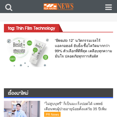
tag: Thin Film Technology
“Besuto 12” นวัตกรรมเจลไร้
แอลกอฮอล์ ยับยั้งเชื้อโควิดมากกว่า
99% ตัวเลือกที่ดีที่สุด เคลือบทุกความ
มั่นใจ ปลอดภัยทุกการสัมผัส
เรื่องมาใหม่
“ไม่สูบบุหรี่” ก็เป็นมะเร็งปอดได้ แพทย์
เตือนพบผู้ป่วยอายุน้อยตั้งแต่วัย 35 ปีเพิ่ม
ขึ้นคนไทยกว่า 70% รู้ตัวเมื่อโรคลุกลาม
PR News