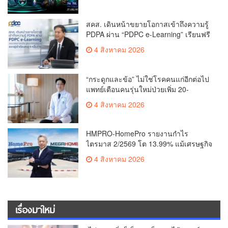
สู่ปูซาน แบบติดขอบสนาม พร้อมกิจกรรม
สุดพิเศษตลอดทัวร์นาเมนต์
สคส. เดินหน้าขยายโอกาสเข้าถึงความรู้
PDPA ผ่าน “PDPC e-Learning” เรียนฟรี
ทุกที่ ทุกเวลา พร้อมประกาศนียบัตร ต่อย
4 สิงหาคม 2026
อดศักยภาพคนไทยสู่สังคมดิจิทัลปลอดภัย
เผยยอดผู้เข้าเรียนล่าสุดทะลุ 8 หมื่นราย
แล้ว
“กระดูกและข้อ” ไม่ใช่โรคคนแก่อีกต่อไป
แพทย์เตือนคนรุ่นใหม่ป่วยเพิ่ม 20-
30% เสี่ยง ‘ข้อเข่าเสื่อมก่อนวัย’ จาก
4 สิงหาคม 2026
กระแสกีฬา
HMPRO-HomePro รายงานกำไร
ไตรมาส 2/2569 โต 13.99% แม้เศรษฐกิจ
ผันผวนเดินหน้าขยายสาขา เสริมพอร์ต
4 สิงหาคม 2026
Private Brand ดัน Gross Margin เพิ่มขึ้น
เรื่องมาใหม่