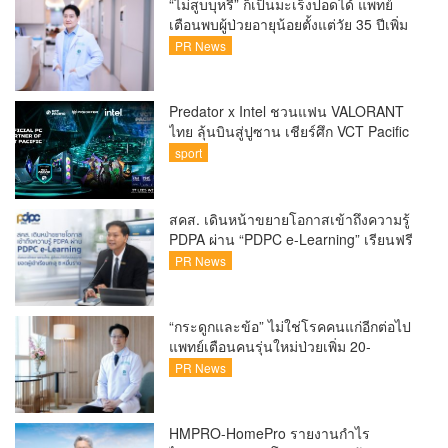
“ไม่สูบบุหรี่” ก็เป็นมะเร็งปอดได้ แพทย์
เตือนพบผู้ป่วยอายุน้อยตั้งแต่วัย 35 ปีเพิ่ม
ขึ้นคนไทยกว่า 70% รู้ตัวเมื่อโรคลุกลาม
PR News
Predator x Intel ชวนแฟน VALORANT
ไทย ลุ้นบินสู่ปูซาน เชียร์ศึก VCT Pacific
Finals Busan ประเทศเกาหลีใต้ Predator
sport
x Intel ชวนแฟน VALORANT ไทย ลุ้นบิน
สู่ปูซาน แบบติดขอบสนาม พร้อมกิจกรรม
สุดพิเศษตลอดทัวร์นาเมนต์
สคส. เดินหน้าขยายโอกาสเข้าถึงความรู้
PDPA ผ่าน “PDPC e-Learning” เรียนฟรี
ทุกที่ ทุกเวลา พร้อมประกาศนียบัตร ต่อย
PR News
อดศักยภาพคนไทยสู่สังคมดิจิทัลปลอดภัย
เผยยอดผู้เข้าเรียนล่าสุดทะลุ 8 หมื่นราย
แล้ว
“กระดูกและข้อ” ไม่ใช่โรคคนแก่อีกต่อไป
แพทย์เตือนคนรุ่นใหม่ป่วยเพิ่ม 20-
30% เสี่ยง ‘ข้อเข่าเสื่อมก่อนวัย’ จาก
PR News
กระแสกีฬา
HMPRO-HomePro รายงานกำไร