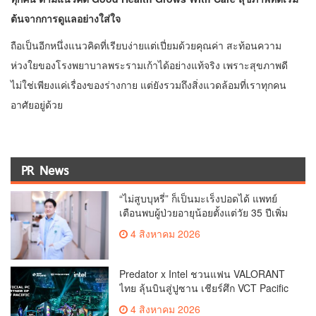
ต้นจากการดูแลอย่างใส่ใจ
ถือเป็นอีกหนึ่งแนวคิดที่เรียบง่ายแต่เปี่ยมด้วยคุณค่า สะท้อนความ
ห่วงใยของโรงพยาบาลพระรามเก้าได้อย่างแท้จริง เพราะสุขภาพดี
ไม่ใช่เพียงแค่เรื่องของร่างกาย แต่ยังรวมถึงสิ่งแวดล้อมที่เราทุกคน
อาศัยอยู่ด้วย
PR News
“ไม่สูบบุหรี่” ก็เป็นมะเร็งปอดได้ แพทย์
เตือนพบผู้ป่วยอายุน้อยตั้งแต่วัย 35 ปีเพิ่ม
ขึ้นคนไทยกว่า 70% รู้ตัวเมื่อโรคลุกลาม
4 สิงหาคม 2026
Predator x Intel ชวนแฟน VALORANT
ไทย ลุ้นบินสู่ปูซาน เชียร์ศึก VCT Pacific
Finals Busan ประเทศเกาหลีใต้ Predator
4 สิงหาคม 2026
x Intel ชวนแฟน VALORANT ไทย ลุ้นบิน