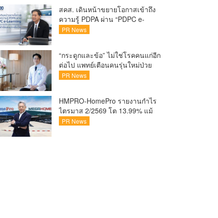
ชวนแฟน VALORANT ไทย ลุ้นบิน
สคส. เดินหน้าขยายโอกาสเข้าถึง
สู่ปูซาน แบบติดขอบสนาม พร้อม
ความรู้ PDPA ผ่าน “PDPC e-
กิจกรรมสุดพิเศษตลอดทัวร์นาเมนต์
Learning” เรียนฟรี ทุกที่ ทุกเวลา
PR News
พร้อมประกาศนียบัตร ต่อยอด
ศักยภาพคนไทยสู่สังคมดิจิทัล
“กระดูกและข้อ” ไม่ใช่โรคคนแก่อีก
ปลอดภัย เผยยอดผู้เข้าเรียนล่าสุด
ต่อไป แพทย์เตือนคนรุ่นใหม่ป่วย
ทะลุ 8 หมื่นรายแล้ว
เพิ่ม 20-30% เสี่ยง ‘ข้อเข่าเสื่อม
PR News
ก่อนวัย’ จากกระแสกีฬา
HMPRO-HomePro รายงานกำไร
ไตรมาส 2/2569 โต 13.99% แม้
เศรษฐกิจผันผวนเดินหน้าขยาย
PR News
สาขา เสริมพอร์ต Private Brand
ดัน Gross Margin เพิ่มขึ้น