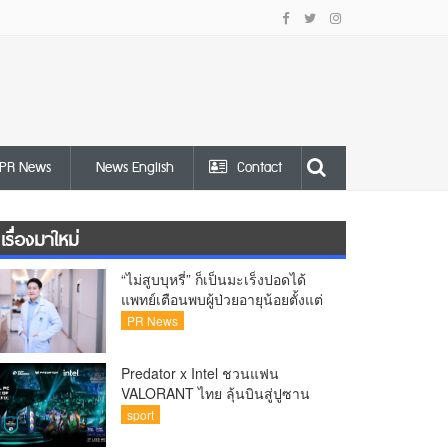
PR News
News English
Contact
เรื่องมาใหม่
“ไม่สูบบุหรี่” ก็เป็นมะเร็งปอดได้
แพทย์เตือนพบผู้ป่วยอายุน้อยตั้งแต่
วัย 35 ปีเพิ่มขึ้นคนไทยกว่า 70%
PR News
รู้ตัวเมื่อโรคลุกลาม
Predator x Intel ชวนแฟน
VALORANT ไทย ลุ้นบินสู่ปูซาน
เชียร์ศึก VCT Pacific Finals Busan
sport
ประเทศเกาหลีใต้ Predator x Intel