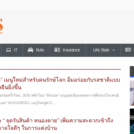
IT
Auto
Insurance
Life Style
ล” เมนูใหม่สำหรับคนรักษ์โลก อิ่มอร่อยกับรสชาติแบบ
งยืนยิ่งขึ้น
่อยครั้งใหม่...อิเกีย พลิกโฉม “มีทบอล” เมนูยอดนิยมตลอดกาลที่ครองใจแฟนอิ
ต์บอล” HUVUDROLL เมนูใหม่สูตรไ...
ปิด “ จุดรับสินค้า หนองคาย” เพิ่มความสะดวกเข้าถึง
ดาลใจดีๆ ในการแต่งบ้าน