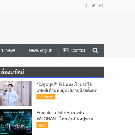
PR News
News English
Contact
เรื่องมาใหม่
“ไม่สูบบุหรี่” ก็เป็นมะเร็งปอดได้
แพทย์เตือนพบผู้ป่วยอายุน้อยตั้งแต่
วัย 35 ปีเพิ่มขึ้นคนไทยกว่า 70%
PR News
รู้ตัวเมื่อโรคลุกลาม
Predator x Intel ชวนแฟน
VALORANT ไทย ลุ้นบินสู่ปูซาน
เชียร์ศึก VCT Pacific Finals Busan
sport
ประเทศเกาหลีใต้ Predator x Intel