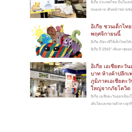
อิเกีย ประเทศไทย ปั้นโมเด
หนองคาย เดินหน้าขยายช่องท
อิเกีย ชวนเด็กไท
พฤศจิกายนนี้
อิเกีย เปิดเวทีให้เด็กไท
อิเกีย ปี 2563" เฟ้นหาสุดยอ
อิเกีย เอเชียตะวั
บาท ห้างค้าปลีกเ
ภูมิภาคเอเชียตะวั
ใหญ่จากภัยโควิด
อิเกีย เอเชียตะวันออกเฉี
เติบโตและขยายตัวทางธุรกิ