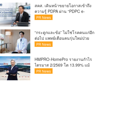
ชวนแฟน VALORANT ไทย ลุ้นบิน
สคส. เดินหน้าขยายโอกาสเข้าถึง
สู่ปูซาน แบบติดขอบสนาม พร้อม
ความรู้ PDPA ผ่าน “PDPC e-
กิจกรรมสุดพิเศษตลอดทัวร์นาเมนต์
Learning” เรียนฟรี ทุกที่ ทุกเวลา
PR News
พร้อมประกาศนียบัตร ต่อยอด
ศักยภาพคนไทยสู่สังคมดิจิทัล
“กระดูกและข้อ” ไม่ใช่โรคคนแก่อีก
ปลอดภัย เผยยอดผู้เข้าเรียนล่าสุด
ต่อไป แพทย์เตือนคนรุ่นใหม่ป่วย
ทะลุ 8 หมื่นรายแล้ว
เพิ่ม 20-30% เสี่ยง ‘ข้อเข่าเสื่อม
PR News
ก่อนวัย’ จากกระแสกีฬา
HMPRO-HomePro รายงานกำไร
ไตรมาส 2/2569 โต 13.99% แม้
เศรษฐกิจผันผวนเดินหน้าขยาย
PR News
สาขา เสริมพอร์ต Private Brand
ดัน Gross Margin เพิ่มขึ้น