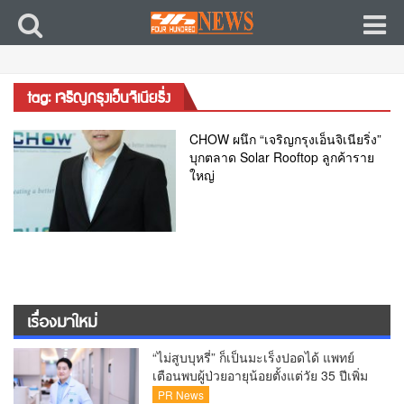
tag: เจริญกรุงเอ็นจิเนียริ่ง
CHOW ผนึก “เจริญกรุงเอ็นจิเนียริ่ง”
บุกตลาด Solar Rooftop ลูกค้าราย
ใหญ่
เรื่องมาใหม่
“ไม่สูบบุหรี่” ก็เป็นมะเร็งปอดได้ แพทย์
เตือนพบผู้ป่วยอายุน้อยตั้งแต่วัย 35 ปีเพิ่ม
ขึ้นคนไทยกว่า 70% รู้ตัวเมื่อโรคลุกลาม
PR News