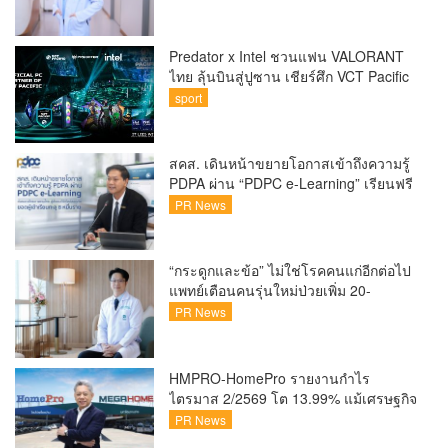
Predator x Intel ชวนแฟน VALORANT
ไทย ลุ้นบินสู่ปูซาน เชียร์ศึก VCT Pacific
Finals Busan ประเทศเกาหลีใต้ Predator
sport
x Intel ชวนแฟน VALORANT ไทย ลุ้นบิน
สู่ปูซาน แบบติดขอบสนาม พร้อมกิจกรรม
สุดพิเศษตลอดทัวร์นาเมนต์
สคส. เดินหน้าขยายโอกาสเข้าถึงความรู้
PDPA ผ่าน “PDPC e-Learning” เรียนฟรี
ทุกที่ ทุกเวลา พร้อมประกาศนียบัตร ต่อย
PR News
อดศักยภาพคนไทยสู่สังคมดิจิทัลปลอดภัย
เผยยอดผู้เข้าเรียนล่าสุดทะลุ 8 หมื่นราย
แล้ว
“กระดูกและข้อ” ไม่ใช่โรคคนแก่อีกต่อไป
แพทย์เตือนคนรุ่นใหม่ป่วยเพิ่ม 20-
30% เสี่ยง ‘ข้อเข่าเสื่อมก่อนวัย’ จาก
PR News
กระแสกีฬา
HMPRO-HomePro รายงานกำไร
ไตรมาส 2/2569 โต 13.99% แม้เศรษฐกิจ
ผันผวนเดินหน้าขยายสาขา เสริมพอร์ต
PR News
Private Brand ดัน Gross Margin เพิ่มขึ้น