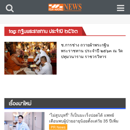
tag: กฐินพระราชทาน ประจำปี ๒๕๖๓
ช.การช่าง ถวายผ้าพระกฐิน
พระราชทาน ประจำปี ๒๕๖๓ ณ วัด
ปทุมวนาราม ราชวรวิหาร
เรื่องมาใหม่
“ไม่สูบบุหรี่” ก็เป็นมะเร็งปอดได้ แพทย์
เตือนพบผู้ป่วยอายุน้อยตั้งแต่วัย 35 ปีเพิ่ม
ขึ้นคนไทยกว่า 70% รู้ตัวเมื่อโรคลุกลาม
PR News