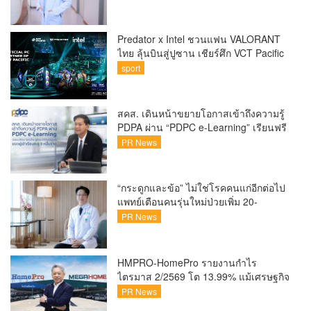
Predator x Intel ชวนแฟน VALORANT
ไทย ลุ้นบินสู่ปูซาน เชียร์ศึก VCT Pacific
Finals Busan ประเทศเกาหลีใต้ Predator
sport
x Intel ชวนแฟน VALORANT ไทย ลุ้นบิน
สู่ปูซาน แบบติดขอบสนาม พร้อมกิจกรรม
สุดพิเศษตลอดทัวร์นาเมนต์
สคส. เดินหน้าขยายโอกาสเข้าถึงความรู้
PDPA ผ่าน “PDPC e-Learning” เรียนฟรี
ทุกที่ ทุกเวลา พร้อมประกาศนียบัตร ต่อย
PR News
อดศักยภาพคนไทยสู่สังคมดิจิทัลปลอดภัย
เผยยอดผู้เข้าเรียนล่าสุดทะลุ 8 หมื่นราย
แล้ว
“กระดูกและข้อ” ไม่ใช่โรคคนแก่อีกต่อไป
แพทย์เตือนคนรุ่นใหม่ป่วยเพิ่ม 20-
30% เสี่ยง ‘ข้อเข่าเสื่อมก่อนวัย’ จาก
PR News
กระแสกีฬา
HMPRO-HomePro รายงานกำไร
ไตรมาส 2/2569 โต 13.99% แม้เศรษฐกิจ
ผันผวนเดินหน้าขยายสาขา เสริมพอร์ต
PR News
Private Brand ดัน Gross Margin เพิ่มขึ้น