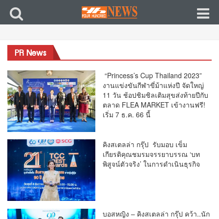
PR News
“Princess’s Cup Thailand 2023”
งานแข่งขันกีฬาขี่ม้าแห่งปี จัดใหญ่
11 วัน ช้อปชิมชิลเติมสุขส่งท้ายปีกับ
ตลาด FLEA MARKET เข้างานฟรี!
เริ่ม 7 ธ.ค. 66 นี้
คิงสเตลล่า กรุ๊ป รับมอบ เข็ม
เกียรติคุณชมรมจรรยาบรรณ ‘บท
พิสูจน์ตัวจริง’ ในการดำเนินธุรกิจ
บอสหญิง – คิงสเตลล่า กรุ๊ป คว้า..นัก