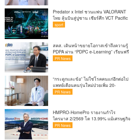
Predator x Intel ชวนแฟน VALORANT
ไทย ลุ้นบินสู่ปูซาน เชียร์ศึก VCT Pacific
Finals Busan ประเทศเกาหลีใต้ Predator
sport
x Intel ชวนแฟน VALORANT ไทย ลุ้นบิน
สู่ปูซาน แบบติดขอบสนาม พร้อมกิจกรรม
สุดพิเศษตลอดทัวร์นาเมนต์
สคส. เดินหน้าขยายโอกาสเข้าถึงความรู้
PDPA ผ่าน “PDPC e-Learning” เรียนฟรี
ทุกที่ ทุกเวลา พร้อมประกาศนียบัตร ต่อย
PR News
อดศักยภาพคนไทยสู่สังคมดิจิทัลปลอดภัย
เผยยอดผู้เข้าเรียนล่าสุดทะลุ 8 หมื่นราย
แล้ว
“กระดูกและข้อ” ไม่ใช่โรคคนแก่อีกต่อไป
แพทย์เตือนคนรุ่นใหม่ป่วยเพิ่ม 20-
30% เสี่ยง ‘ข้อเข่าเสื่อมก่อนวัย’ จาก
PR News
กระแสกีฬา
HMPRO-HomePro รายงานกำไร
ไตรมาส 2/2569 โต 13.99% แม้เศรษฐกิจ
ผันผวนเดินหน้าขยายสาขา เสริมพอร์ต
PR News
Private Brand ดัน Gross Margin เพิ่มขึ้น