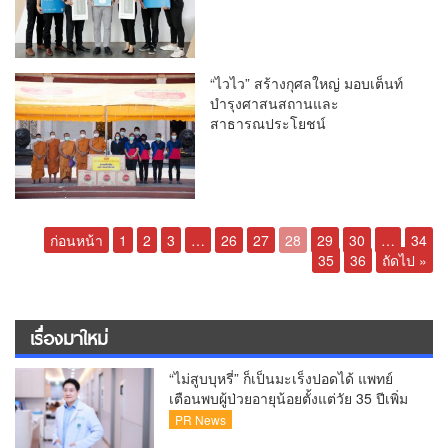
“ไวไว” สร้างกุศลใหญ่ มอบเต็นท์
บำรุงศาสนสถานและ
สาธารณประโยชน์
ก่อนหน้า
1
2
3
…
26
27
28
29
30
…
34
35
36
ถัดไป »
เรื่องมาใหม่
“ไม่สูบบุหรี่” ก็เป็นมะเร็งปอดได้ แพทย์
เตือนพบผู้ป่วยอายุน้อยตั้งแต่วัย 35 ปีเพิ่ม
ขึ้นคนไทยกว่า 70% รู้ตัวเมื่อโรคลุกลาม
PR News