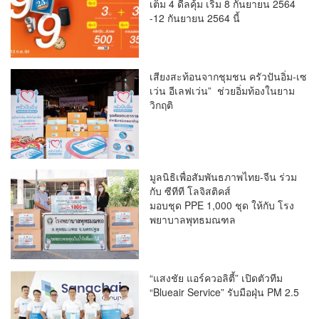
เต็ม 4 ดีลคุ้ม เริ่ม 8 กันยายน 2564
-12 กันยายน 2564 นี้
เสียงสะท้อนจากชุมชน ครัวปันอิ่ม-เซ
เว่น อีเลฟเว่น” ช่วยอิ่มท้องในยาม
วิกฤติ
มูลนิธิเพื่อสัมพันธภาพไทย-จีน ร่วม
กับ ซีทีที โลจิสติคส์
มอบชุด PPE 1,000 ชุด ให้กับ โรง
พยาบาลพุทธมณฑล
“แสงชัย แอร์ควอลิตี้” เปิดตัวทีม
“Blueair Service” รับมือฝุ่น PM 2.5