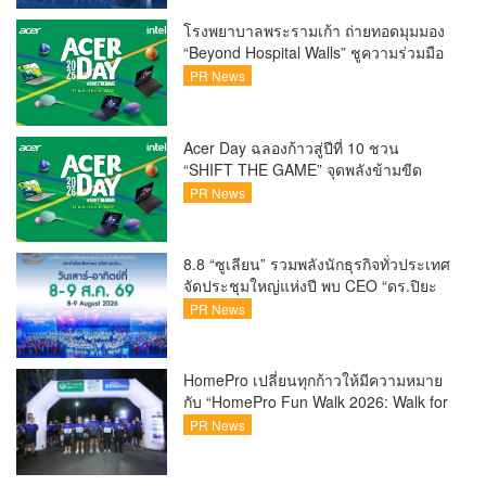
ใหม่ผ่าน PDPA Hackathon 2026
โรงพยาบาลพระรามเก้า ถ่ายทอดมุมมอง
“Beyond Hospital Walls” ชูความร่วมมือ
ระหว่างโรงพยาบาลและ Startup ร่วม
PR News
สร้างอนาคต Smart Healthcare
Acer Day ฉลองก้าวสู่ปีที่ 10 ชวน
“SHIFT THE GAME” จุดพลังข้ามขีด
จำกัด พลิกบทใหม่ในแบบของคุณ
PR News
8.8 “ซูเลียน” รวมพลังนักธุรกิจทั่วประเทศ
จัดประชุมใหญ่แห่งปี พบ CEO “ดร.ปิยะ
วัฒน์” ถ่ายทอดวิสัยทัศน์ธุรกิจ พร้อมฟรี
PR News
คอนเสิร์ต “โชค รถแห่” ยกวง
HomePro เปลี่ยนทุกก้าวให้มีความหมาย
กับ “HomePro Fun Walk 2026: Walk for
Life” ทุกก้าวที่เดิน… คือโอกาสแห่งการมี
PR News
ชีวิต