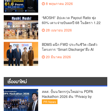
เติบโตต่อเนื่อง
8 พฤษภาคม 2026
“MOSHI” อัปเลเวล Payout Ratio พุ่ง
60% เคาะจ่ายปันผลปี 68 ในอัตรา 1.22
บาทต่อหุ้น ตอกย้ำ Cash Flow แข็งแกร่ง
28 เมษายน 2026
เตรียมขึ้น XD 29 เม.ย.69 รับเงินเข้า
พอร์ต 22 พ.ค. นี้
BDMS ผนึก FWD ประกันชีวิต เปิดตัว
โครงการ “Smart Discharge”ดึง AI
BURT ยกระดับเคลมสุขภาพไทย
20 มีนาคม 2026
ครอบคลุมโรงพยาบาลเครือฯ 23 แห่ง
เรื่องมาใหม่
สคส. ปั้นนวัตกรรุ่นใหม่ผ่าน PDPA
Hackathon 2026 ดัน “Privacy by
Design for all” สู่โซลูชันคุ้มครองข้อมูล
PR News
ส่วนบุคคลที่ใช้ได้จริงสคส. ปั้นนวัตกรรุ่น