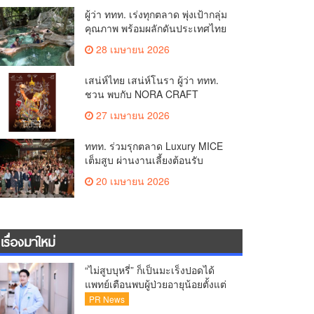
ผู้ว่า ททท. เร่งทุกตลาด พุ่งเป้ากลุ่ม
คุณภาพ พร้อมผลักดันประเทศไทย
สู่ Wellness Hub ตอบโจทย์ Life
28 เมษายน 2026
Economy
เสน่ห์ไทย เสน่ห์โนรา ผู้ว่า ททท.
ชวน พบกับ NORA CRAFT
PAVILION ภายใต้ธีม “ศรัทธา คอน
27 เมษายน 2026
Next ”
ททท. ร่วมรุกตลาด Luxury MICE
เต็มสูบ ผ่านงานเลี้ยงต้อนรับ
Amazing Thailand Bangkok Night
20 เมษายน 2026
Luxe คณะผู้จัด MICE ระดับไฮเอน
ด์ในงาน InVoyage Global 2026
ย้ำชัดไทยคือจุดหมายปลายทางที่มี
มาตรฐานระดับสากล หรูหรา และ
เรื่องมาใหม่
มีเอกลักษณ์
“ไม่สูบบุหรี่” ก็เป็นมะเร็งปอดได้
แพทย์เตือนพบผู้ป่วยอายุน้อยตั้งแต่
วัย 35 ปีเพิ่มขึ้นคนไทยกว่า 70%
PR News
รู้ตัวเมื่อโรคลุกลาม