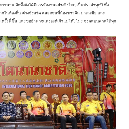
ัติยาวนาน อีกทั้งยังได้มีการจัดงานอย่างยิ่งใหญ่เป็นประจำทุกปี ซึ่ง
งจากในท้องถิ่น ต่างจังหวัด ตลอดจนพี่น้องชาวจีน มาเลเซีย และ
ในครั้งนี้ขึ้น และขออำนาจแห่งองค์เจ้าแม่โต๊ะโมะ จงดลบันดาลให้ทุก