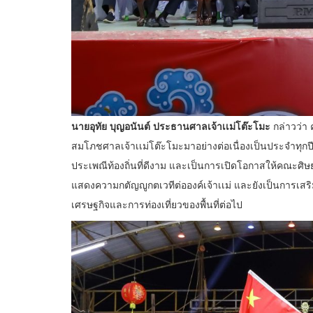
นายอุทัย บุญอนันต์ ประธานศาลเจ้าเเม่โต๊ะโมะ
กล่าวว่า
สมโภชศาลเจ้าเเม่โต๊ะโมะมาอย่างต่อเนื่องเป็นประจำทุกปีจน
ประเพณีท้องถิ่นที่ดีงาม และเป็นการเปิดโอกาสให้คณะศิษย
แสดงความกตัญญูกตเวทีต่อองค์เจ้าเเม่ และยังเป็นการเสริมส
เศรษฐกิจและการท่องเที่ยวของพื้นที่ต่อไป