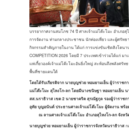
บรรยากาศงานสมโภช 74 ปี ศาลเจ้าแม่โต๊ะโมะ อำเภอ
สุ
การจัดงาน ท่ามกลางประชาชน นักท่องเที่ยว และผู้ศรัท
กิจกรรมสำคัญภายในงาน ได้แก่ การแข่งขันเชิดสิงโตนา
COMPETITION 2026 โดยมี 7 ประเทศเข้าร่วมได้แก่ มาเลเ
แห่เกี้ยวองค์เจ้าแม่โต๊ะโมะอันยิ่งใหญ่ สะท้อนถึงพลั
พื้นที่ชายแดนใต้
โดยได้รับเกียรติจาก นายบุญช่วย หอมยามเย็น ผู้ว่าราช
แม่โต๊ะโมะ สุไหงโก-ลก โดยมีนางขนิษฐา หอมยามเย็น นา
สส.นราธิวาส เขต 2 นายชาคริต สุรณัฐกุล รองผู้ว่าราชก
อุทัย บุญอนันต์ ประธานศาลเจ้าแม่โต๊ะโมะ ผู้จัดงาน พร
ณ ลานศาลเจ้าเเม่โต๊ะโมะ อำเภอสุไหงโก-ลก จังหวั
นายบุญช่วย หอมยามเย็น ผู้ว่าราชการจังหวัดนราธิวาส
กล