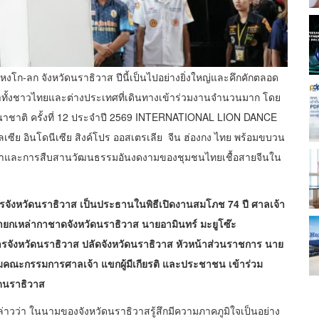
ไหงโก-ลก จังหวัดนราธิวาส
ปีนี้เป็นไปอย่างยิ่งใหญ่และคึกคักตลอด
ธาทั้งชาวไทยและต่างประเทศที่เดินทางเข้าร่วมงานจำนวนมาก โดย
นาชาติ ครั้งที่ 12 ประจำปี 2569 INTERNATIONAL LION DANCE
ซีย อินโดนีเซีย สิงค์โปร ออสเตรเลีย จีน ฮ่องกง ไทย พร้อมขบวน
งศรัทธาและการสืบสานวัฒนธรรมอันงดงามของชุมชนไทยเชื้อสายจีนใน
การจังหวัดนราธิวาส เป็นประธานในพิธีเปิดงานสมโภช 74 ปี ศาลเจ้า
ยกเหล่ากาชาดจังหวัดนราธิวาส นายอามินทร์ มะยูโซ๊ะ
ารจังหวัดนราธิวาส ปลัดจังหวัดนราธิวาส หัวหน้าส่วนราชการ นาย
้อมคณะกรรมการศาลเจ้า แขกผู้มีเกียรติ และประชาชน เข้าร่วม
ดนราธิวาส
่าวว่า ในนามของจังหวัดนราธิวาสรู้สึกมีความภาคภูมิใจเป็นอย่าง