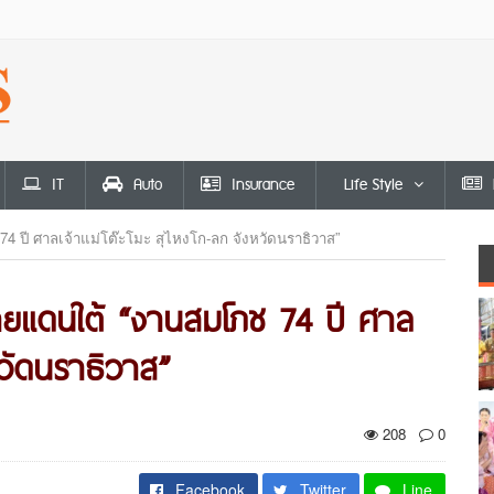
IT
Auto
Insurance
Life Style
 ปี ศาลเจ้าแม่โต๊ะโมะ สุไหงโก-ลก จังหวัดนราธิวาส”
ชายแดนใต้ “งานสมโภช 74 ปี ศาล
หวัดนราธิวาส”
208
0
Facebook
Twitter
Line