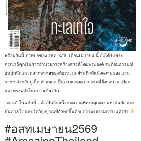
พร้อมกันนี้ ภาพปกของ อสท. ฉบับ เดือนเมษายน นี้ ยังได้รับพระ
กรุณาธิคุณในการอำนวยการสร้างสรรค์โดยพระองค์ สะท้อนอารมณ์
อันลุ่มลึกและหลากหลายของท้องทะเล ผ่านทิวทัศน์งดงามของ เกาะ
ราชา จังหวัดภูเก็ต ถ่ายทอดเป็นภาพแห่งความงามที่ทั้งสงบ ละเมียด
และทรงพลังในคราวเดียวกัน
“ทะเล” ในฉบับนี้…ถือเป็นอีกหนึ่งบทความที่ทรงคุณค่า แห่งศิลปะ แรง
บันดาลใจ และจิตวิญญาณที่ถักทอขึ้นด้วยความงดงามอย่างแท้จริง
#อสทเมษายน2569
#AmazingThailand