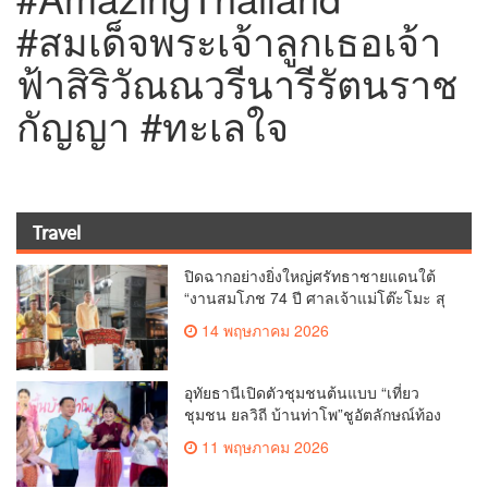
#สมเด็จพระเจ้าลูกเธอเจ้า
ฟ้าสิริวัณณวรีนารีรัตนราช
กัญญา #ทะเลใจ
Travel
ปิดฉากอย่างยิ่งใหญ่ศรัทธาชายแดนใต้
“งานสมโภช 74 ปี ศาลเจ้าแม่โต๊ะโมะ สุ
ไหงโก-ลก จังหวัดนราธิวาส”
14 พฤษภาคม 2026
อุทัยธานีเปิดตัวชุมชนต้นแบบ “เที่ยว
ชุมชน ยลวิถี บ้านท่าโพ”ชูอัตลักษณ์ท้อง
ถิ่น สู่การท่องเที่ยวเชิงวัฒนธรรม
11 พฤษภาคม 2026