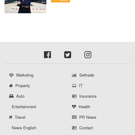
Private Brand ดัน Gross Margin เพิ่มขึ้น
Marketing
Settrade
Property
IT
Auto
Insurance
Entertainment
Health
Travel
PR News
News English
Contact