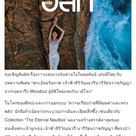
ขอเชิญสัมผัสเรื่องราวแห่งแรงบันดาลใจในคอลัมน์ เสน่ห์ไทย กับ
บทความพิเศษ “พระอัจฉริยภาพ ‘เจ้าฟ้าสิริวัณณวรีนารีรัตนราชกัญญา
จากรอยจารึก Woodcut สู่มิติใหม่แห่งรันเวย์โลก”
ในโลกของศิลปะและการออกแบบ “ความเรียบง่ายที่มีคุณค่าและทรง
พลัง” มักถือกำเนิดจากกระบวนการอันละเอียดลึกซึ้ง เช่นเดียวกับ
Collection “The Eternal Nautilus” ผลงานสร้างสรรค์ล่าสุดของ
สมเด็จพระเจ้าลูกเธอ เจ้าฟ้าสิริวัณณวรี นารีรัตนราชกัญญา ที่ทรงนำ