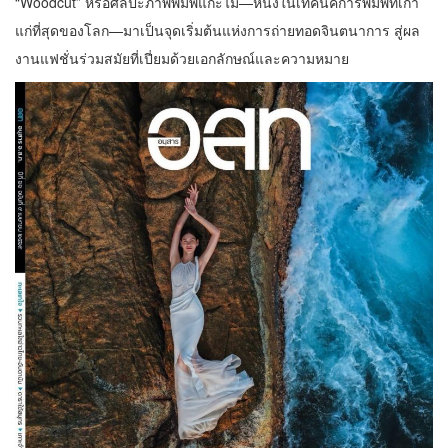
“Woodcut” หรือศิลปะภาพพิมพ์แกะไม้—หนึ่งในเทคนิคการพิมพ์ที่เก่า
แก่ที่สุดของโลก—มาเป็นจุดเริ่มต้นแห่งการถ่ายทอดจินตนาการ สู่ผล
งานแฟชั่นร่วมสมัยที่เปี่ยมด้วยเอกลักษณ์และความหมาย