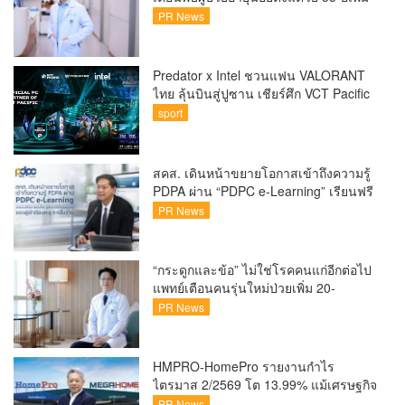
ขึ้นคนไทยกว่า 70% รู้ตัวเมื่อโรคลุกลาม
PR News
Predator x Intel ชวนแฟน VALORANT
ไทย ลุ้นบินสู่ปูซาน เชียร์ศึก VCT Pacific
Finals Busan ประเทศเกาหลีใต้ Predator
sport
x Intel ชวนแฟน VALORANT ไทย ลุ้นบิน
สู่ปูซาน แบบติดขอบสนาม พร้อมกิจกรรม
สุดพิเศษตลอดทัวร์นาเมนต์
สคส. เดินหน้าขยายโอกาสเข้าถึงความรู้
PDPA ผ่าน “PDPC e-Learning” เรียนฟรี
ทุกที่ ทุกเวลา พร้อมประกาศนียบัตร ต่อย
PR News
อดศักยภาพคนไทยสู่สังคมดิจิทัลปลอดภัย
เผยยอดผู้เข้าเรียนล่าสุดทะลุ 8 หมื่นราย
แล้ว
“กระดูกและข้อ” ไม่ใช่โรคคนแก่อีกต่อไป
แพทย์เตือนคนรุ่นใหม่ป่วยเพิ่ม 20-
30% เสี่ยง ‘ข้อเข่าเสื่อมก่อนวัย’ จาก
PR News
กระแสกีฬา
HMPRO-HomePro รายงานกำไร
ไตรมาส 2/2569 โต 13.99% แม้เศรษฐกิจ
ผันผวนเดินหน้าขยายสาขา เสริมพอร์ต
PR News