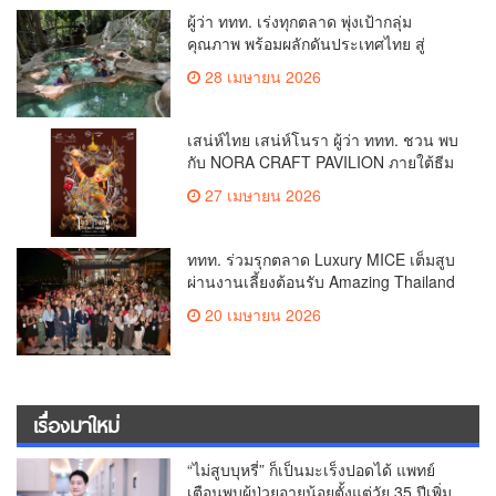
ผู้ว่า ททท. เร่งทุกตลาด พุ่งเป้ากลุ่ม
คุณภาพ พร้อมผลักดันประเทศไทย สู่
Wellness Hub ตอบโจทย์ Life Economy
28 เมษายน 2026
เสน่ห์ไทย เสน่ห์โนรา ผู้ว่า ททท. ชวน พบ
กับ NORA CRAFT PAVILION ภายใต้ธีม
“ศรัทธา คอน Next ”
27 เมษายน 2026
ททท. ร่วมรุกตลาด Luxury MICE เต็มสูบ
ผ่านงานเลี้ยงต้อนรับ Amazing Thailand
Bangkok Night Luxe คณะผู้จัด MICE ระ
20 เมษายน 2026
ดับไฮเอนด์ในงาน InVoyage Global
2026 ย้ำชัดไทยคือจุดหมายปลายทางที่มี
มาตรฐานระดับสากล หรูหรา และมี
เอกลักษณ์
เรื่องมาใหม่
“ไม่สูบบุหรี่” ก็เป็นมะเร็งปอดได้ แพทย์
เตือนพบผู้ป่วยอายุน้อยตั้งแต่วัย 35 ปีเพิ่ม