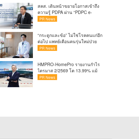
ชวนแฟน VALORANT ไทย ลุ้นบิน
สคส. เดินหน้าขยายโอกาสเข้าถึง
สู่ปูซาน แบบติดขอบสนาม พร้อม
ความรู้ PDPA ผ่าน “PDPC e-
กิจกรรมสุดพิเศษตลอดทัวร์นาเมนต์
Learning” เรียนฟรี ทุกที่ ทุกเวลา
PR News
พร้อมประกาศนียบัตร ต่อยอด
ศักยภาพคนไทยสู่สังคมดิจิทัล
“กระดูกและข้อ” ไม่ใช่โรคคนแก่อีก
ปลอดภัย เผยยอดผู้เข้าเรียนล่าสุด
ต่อไป แพทย์เตือนคนรุ่นใหม่ป่วย
ทะลุ 8 หมื่นรายแล้ว
เพิ่ม 20-30% เสี่ยง ‘ข้อเข่าเสื่อม
PR News
ก่อนวัย’ จากกระแสกีฬา
HMPRO-HomePro รายงานกำไร
ไตรมาส 2/2569 โต 13.99% แม้
เศรษฐกิจผันผวนเดินหน้าขยาย
PR News
สาขา เสริมพอร์ต Private Brand
ดัน Gross Margin เพิ่มขึ้น