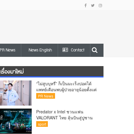
PR News
News English
Contact
เรื่องมาใหม่
“ไม่สูบบุหรี่” ก็เป็นมะเร็งปอดได้
แพทย์เตือนพบผู้ป่วยอายุน้อยตั้งแต่
วัย 35 ปีเพิ่มขึ้นคนไทยกว่า 70%
PR News
รู้ตัวเมื่อโรคลุกลาม
Predator x Intel ชวนแฟน
VALORANT ไทย ลุ้นบินสู่ปูซาน
เชียร์ศึก VCT Pacific Finals Busan
sport
ประเทศเกาหลีใต้ Predator x Intel