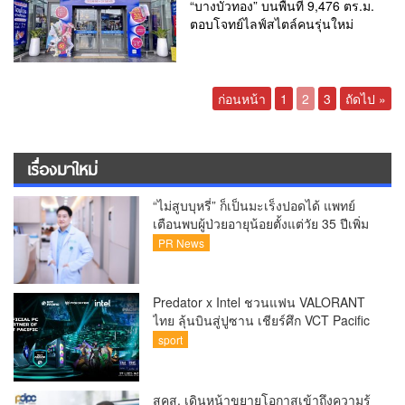
“บางบัวทอง” บนพื้นที่ 9,476 ตร.ม.
ตอบโจทย์ไลฟ์สไตล์คนรุ่นใหม่
ก่อนหน้า
1
2
3
ถัดไป »
เรื่องมาใหม่
“ไม่สูบบุหรี่” ก็เป็นมะเร็งปอดได้ แพทย์
เตือนพบผู้ป่วยอายุน้อยตั้งแต่วัย 35 ปีเพิ่ม
ขึ้นคนไทยกว่า 70% รู้ตัวเมื่อโรคลุกลาม
PR News
Predator x Intel ชวนแฟน VALORANT
ไทย ลุ้นบินสู่ปูซาน เชียร์ศึก VCT Pacific
Finals Busan ประเทศเกาหลีใต้ Predator
sport
x Intel ชวนแฟน VALORANT ไทย ลุ้นบิน
สู่ปูซาน แบบติดขอบสนาม พร้อมกิจกรรม
สุดพิเศษตลอดทัวร์นาเมนต์
สคส. เดินหน้าขยายโอกาสเข้าถึงความรู้