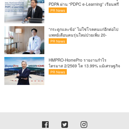
PDPA ผ่าน “PDPC e-Learning” เรียนฟรี
ทุกที่ ทุกเวลา พร้อมประกาศนียบัตร ต่อย
PR News
อดศักยภาพคนไทยสู่สังคมดิจิทัลปลอดภัย
เผยยอดผู้เข้าเรียนล่าสุดทะลุ 8 หมื่นราย
แล้ว
“กระดูกและข้อ” ไม่ใช่โรคคนแก่อีกต่อไป
แพทย์เตือนคนรุ่นใหม่ป่วยเพิ่ม 20-
30% เสี่ยง ‘ข้อเข่าเสื่อมก่อนวัย’ จาก
PR News
กระแสกีฬา
HMPRO-HomePro รายงานกำไร
ไตรมาส 2/2569 โต 13.99% แม้เศรษฐกิจ
ผันผวนเดินหน้าขยายสาขา เสริมพอร์ต
PR News
Private Brand ดัน Gross Margin เพิ่มขึ้น