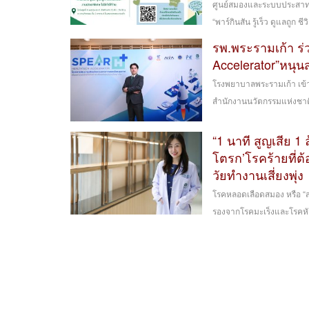
ศูนย์สมองและระบบประสาท 
“พาร์กินสัน รู้เร็ว ดูแลถูก ชี
รพ.พระรามเก้า ร
Accelerator”หนุน
โรงพยาบาลพระรามเก้า เข้
สำนักงานนวัตกรรมแห่งชาติ
“1 นาที สูญเสีย 1
โตรก’โรคร้ายที่ต้
วัยทำงานเสี่ยงพุ่ง
โรคหลอดเลือดสมอง หรือ “ส
รองจากโรคมะเร็งและโรคหัว