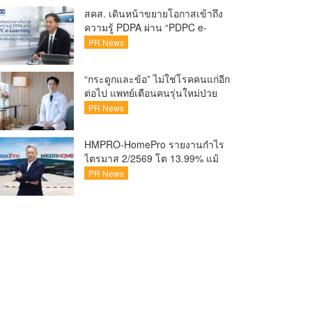
ชวนแฟน VALORANT ไทย ลุ้นบิน
สคส. เดินหน้าขยายโอกาสเข้าถึง
สู่ปูซาน แบบติดขอบสนาม พร้อม
ความรู้ PDPA ผ่าน “PDPC e-
กิจกรรมสุดพิเศษตลอดทัวร์นาเมนต์
Learning” เรียนฟรี ทุกที่ ทุกเวลา
PR News
พร้อมประกาศนียบัตร ต่อยอด
ศักยภาพคนไทยสู่สังคมดิจิทัล
“กระดูกและข้อ” ไม่ใช่โรคคนแก่อีก
ปลอดภัย เผยยอดผู้เข้าเรียนล่าสุด
ต่อไป แพทย์เตือนคนรุ่นใหม่ป่วย
ทะลุ 8 หมื่นรายแล้ว
เพิ่ม 20-30% เสี่ยง ‘ข้อเข่าเสื่อม
PR News
ก่อนวัย’ จากกระแสกีฬา
HMPRO-HomePro รายงานกำไร
ไตรมาส 2/2569 โต 13.99% แม้
เศรษฐกิจผันผวนเดินหน้าขยาย
PR News
สาขา เสริมพอร์ต Private Brand
ดัน Gross Margin เพิ่มขึ้น