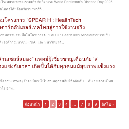
โรงพยาบาลพระรามเก้า จัดกิจกรรม World Parkinson’s Disease Day 2026
วิตไปต่อได้” ต้อนรับวัน “พาร์กิ...
่วมโครงการ “SPEAR H : HealthTech
สตาร์ตอัปเฮลธ์เทคไทยสู่การใช้งานจริง
าร่วมความร่วมมือในโครงการ SPEAR H : HealthTech Accelerator ร่วมกับ
 (องค์การมหาชน) (NIA) และ มหาวิทยาลั...
 ล้านเซลล์สมอง” แพทย์ผู้เชี่ยวชาญเตือนภัย ‘ส
องแข่งกับเวลา เกิดขึ้นได้กับทุกคนแม้สุขภาพแข็งแรง
โตรก” (Stroke) ยังคงเป็นหนึ่งในสาเหตุการเสียชีวิตอันดับ ต้น ๆ ของคนไทย
ใจ อีกท...
ก่อนหน้า
1
2
3
4
…
7
8
9
ถัดไป »