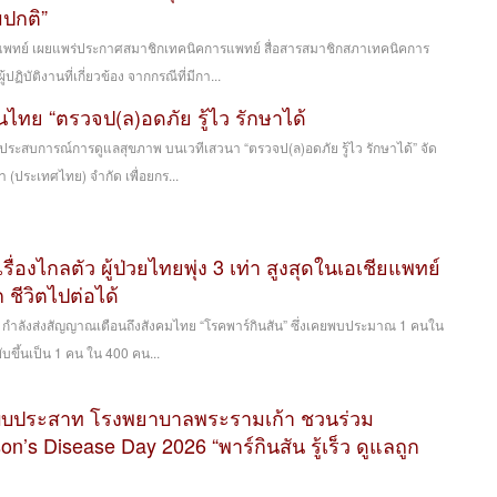
ปกติ”
พทย์ เผยแพร่ประกาศสมาชิกเทคนิคการแพทย์ สื่อสารสมาชิกสภาเทคนิคการ
ฏิบัติงานที่เกี่ยวข้อง จากกรณีที่มีกา...
นไทย “ตรวจป(ล)อดภัย รู้ไว รักษาได้
ร์ประสบการณ์การดูแลสุขภาพ บนเวทีเสวนา “ตรวจป(ล)อดภัย รู้ไว รักษาได้” จัด
 (ประเทศไทย) จำกัด เพื่อยกร...
่เรื่องไกลตัว ผู้ป่วยไทยพุ่ง 3 เท่า สูงสุดในเอเชียแพทย์
ูก ชีวิตไปต่อได้
ียบ ๆ กำลังส่งสัญญาณเตือนถึงสังคมไทย “โรคพาร์กินสัน” ซึ่งเคยพบประมาณ 1 คนใน
บขึ้นเป็น 1 คน ใน 400 คน...
บบประสาท โรงพยาบาลพระรามเก้า ชวนร่วม
n’s Disease Day 2026 “พาร์กินสัน รู้เร็ว ดูแลถูก