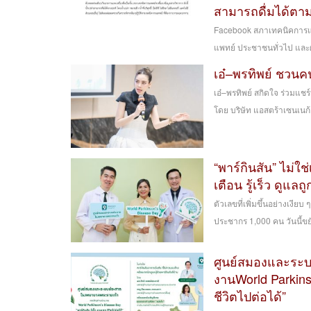
สามารถดื่มได้ตาม
Facebook สภาเทคนิคการแ
แพทย์ ประชาชนทั่วไป และผู้ป
เอ๋–พรทิพย์ ชวนค
เอ๋–พรทิพย์ สกิดใจ ร่วมแช
โดย บริษัท แอสตร้าเซนเนก้า
“พาร์กินสัน” ไม่ใช
เตือน รู้เร็ว ดูแลถ
ตัวเลขที่เพิ่มขึ้นอย่างเง
ประชากร 1,000 คน วันนี้ขยั
ศูนย์สมองและระ
งานWorld Parkinso
ชีวิตไปต่อได้”