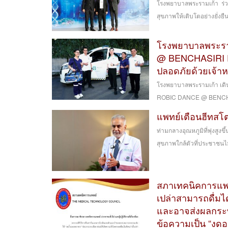
โรงพยาบาลพระรามเก้า ร่
สุขภาพให้เติบโตอย่างยั่งยื
โรงพยาบาลพระรา
@ BENCHASIRI P
ปลอดภัยด้วยเจ้าห
โรงพยาบาลพระรามเก้า เดิน
ROBIC DANCE @ BENCHASI
แพทย์เตือนฮีทสโต
ท่ามกลางอุณหภูมิที่พุ่งสูงข
สุขภาพใกล้ตัวที่ประชาชนไ
สภาเทคนิคการแพทย
เปล่าสามารถดื่มไ
และอาจส่งผลกระ
ข้อความเป็น “งดอา