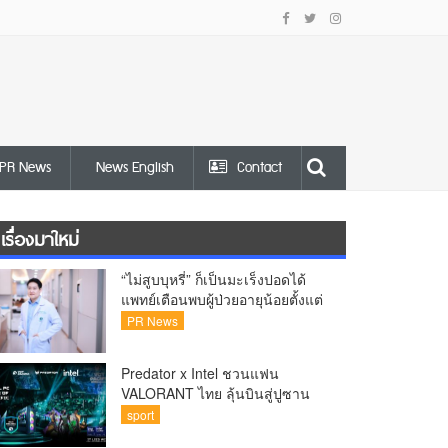
PR News
News English
Contact
เรื่องมาใหม่
“ไม่สูบบุหรี่” ก็เป็นมะเร็งปอดได้
แพทย์เตือนพบผู้ป่วยอายุน้อยตั้งแต่
วัย 35 ปีเพิ่มขึ้นคนไทยกว่า 70%
PR News
รู้ตัวเมื่อโรคลุกลาม
Predator x Intel ชวนแฟน
VALORANT ไทย ลุ้นบินสู่ปูซาน
เชียร์ศึก VCT Pacific Finals Busan
sport
ประเทศเกาหลีใต้ Predator x Intel