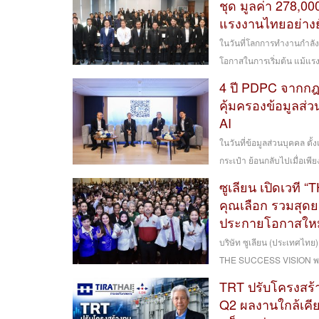
ชุด มูลค่า 278,
แรงงานไทยอย่างยั
ในวันที่โลกการทำงานกำลัง
โอกาสในการเริ่มต้น แม้แ
4 ปี PDPC จากกฎห
คุ้มครองข้อมูลส่ว
AI
ในวันที่ข้อมูลส่วนบุคคล ตั้
กระเป๋า ย้อนกลับไปเมื่อเพีย
ซูเลียน เปิดเวที “
คุณเลือก รวมสุดย
ประกายโอกาสใหม่ 
บริษัท ซูเลียน (ประเทศไท
THE SUCCESS VISION พลิกวิสั
TRT ปรับโครงสร้า
Q2 ผลงานใกล้เคี