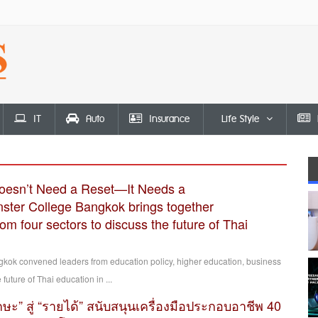
IT
Auto
Insurance
Life Style
oesn’t Need a Reset—It Needs a
ter College Bangkok brings together
om four sectors to discuss the future of Thai
kok convened leaders from education policy, higher education, business
future of Thai education in ...
กษะ” สู่ “รายได้” สนับสนุนเครื่องมือประกอบอาชีพ 40