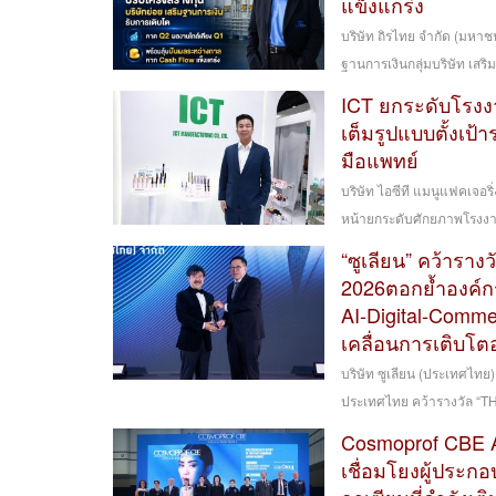
แข็งแกร่ง
บริษัท ถิรไทย จำกัด (มหา
ฐานการเงินกลุ่มบริษัท เสริ
ICT ยกระดับโรงง
เต็มรูปแบบตั้งเป้า
มือแพทย์
บริษัท ไอซีที แมนูแฟคเจอร
หน้ายกระดับศักยภาพโรงงาน
“ซูเลียน” คว้าร
2026ตอกย้ำองค์ก
AI-Digital-Comme
เคลื่อนการเติบโตอ
บริษัท ซูเลียน (ประเทศไท
ประเทศไทย คว้ารางวัล “
Cosmoprof CBE AS
เชื่อมโยงผู้ประ