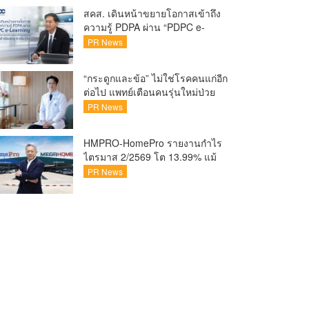
ชวนแฟน VALORANT ไทย ลุ้นบิน
สคส. เดินหน้าขยายโอกาสเข้าถึง
สู่ปูซาน แบบติดขอบสนาม พร้อม
ความรู้ PDPA ผ่าน “PDPC e-
กิจกรรมสุดพิเศษตลอดทัวร์นาเมนต์
Learning” เรียนฟรี ทุกที่ ทุกเวลา
PR News
พร้อมประกาศนียบัตร ต่อยอด
ศักยภาพคนไทยสู่สังคมดิจิทัล
“กระดูกและข้อ” ไม่ใช่โรคคนแก่อีก
ปลอดภัย เผยยอดผู้เข้าเรียนล่าสุด
ต่อไป แพทย์เตือนคนรุ่นใหม่ป่วย
ทะลุ 8 หมื่นรายแล้ว
เพิ่ม 20-30% เสี่ยง ‘ข้อเข่าเสื่อม
PR News
ก่อนวัย’ จากกระแสกีฬา
HMPRO-HomePro รายงานกำไร
ไตรมาส 2/2569 โต 13.99% แม้
เศรษฐกิจผันผวนเดินหน้าขยาย
PR News
สาขา เสริมพอร์ต Private Brand
ดัน Gross Margin เพิ่มขึ้น