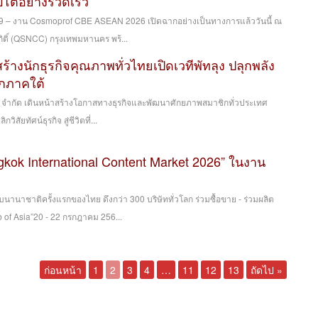
ิบโตอย่างรวดเร็ว
569 – งาน Cosmoprof CBE ASEAN 2026 เปิดฉากอย่างเป็นทางการแล้ววันนี้ ณ
กิติ์ (QSNCC) กรุงเทพมหานคร พร้...
สร้างนักธุรกิจคุณภาพทั่วไทยเปิดเวทีพัทลุง ปลุกพลัง
กภาคใต้
ย) จำกัด เดินหน้าสร้างโอกาสทางธุรกิจและพัฒนาศักยภาพสมาชิกทั่วประเทศ
วิสัยทัศน์ธุรกิจ สู่ชีวิตที่...
gkok International Content Market 2026” ในงาน
านาชาติครั้งแรกของไทย ดึงกว่า 300 บริษัททั่วโลก ร่วมซื้อขาย - ร่วมผลิต
b of Asia”20 - 22 กรกฎาคม 256...
ก่อนหน้า
1
2
3
4
…
11
12
13
ถัดไป »