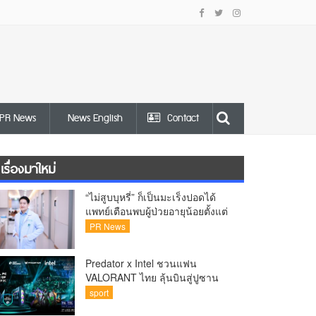
PR News
News English
Contact
เรื่องมาใหม่
“ไม่สูบบุหรี่” ก็เป็นมะเร็งปอดได้
แพทย์เตือนพบผู้ป่วยอายุน้อยตั้งแต่
วัย 35 ปีเพิ่มขึ้นคนไทยกว่า 70%
PR News
รู้ตัวเมื่อโรคลุกลาม
Predator x Intel ชวนแฟน
VALORANT ไทย ลุ้นบินสู่ปูซาน
เชียร์ศึก VCT Pacific Finals Busan
sport
ประเทศเกาหลีใต้ Predator x Intel