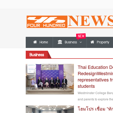
NEW
Home
Business
Property
Business
Thai Education D
RedesignWestmins
representatives fr
students
Westminster College Bang
and parents to explore the 
โฮมโปร เชื่อม “ทั