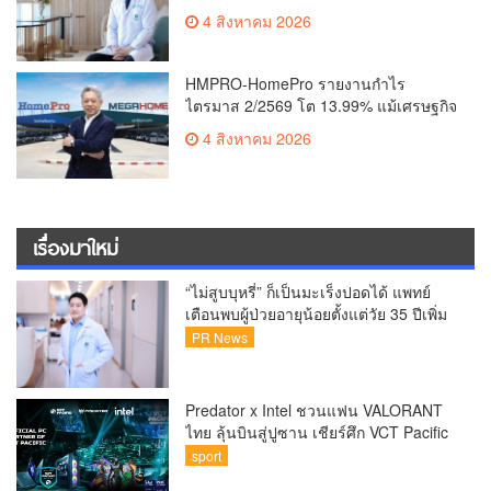
30% เสี่ยง ‘ข้อเข่าเสื่อมก่อนวัย’ จาก
4 สิงหาคม 2026
กระแสกีฬา
HMPRO-HomePro รายงานกำไร
ไตรมาส 2/2569 โต 13.99% แม้เศรษฐกิจ
ผันผวนเดินหน้าขยายสาขา เสริมพอร์ต
4 สิงหาคม 2026
Private Brand ดัน Gross Margin เพิ่มขึ้น
เรื่องมาใหม่
“ไม่สูบบุหรี่” ก็เป็นมะเร็งปอดได้ แพทย์
เตือนพบผู้ป่วยอายุน้อยตั้งแต่วัย 35 ปีเพิ่ม
ขึ้นคนไทยกว่า 70% รู้ตัวเมื่อโรคลุกลาม
PR News
Predator x Intel ชวนแฟน VALORANT
ไทย ลุ้นบินสู่ปูซาน เชียร์ศึก VCT Pacific
Finals Busan ประเทศเกาหลีใต้ Predator
sport
x Intel ชวนแฟน VALORANT ไทย ลุ้นบิน