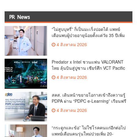
PR News
“ไม่สูบบุหรี่” ก็เป็นมะเร็งปอดได้ แพทย์
เตือนพบผู้ป่วยอายุน้อยตั้งแต่วัย 35 ปีเพิ่ม
ขึ้นคนไทยกว่า 70% รู้ตัวเมื่อโรคลุกลาม
4 สิงหาคม 2026
Predator x Intel ชวนแฟน VALORANT
ไทย ลุ้นบินสู่ปูซาน เชียร์ศึก VCT Pacific
Finals Busan ประเทศเกาหลีใต้ Predator
4 สิงหาคม 2026
x Intel ชวนแฟน VALORANT ไทย ลุ้นบิน
สู่ปูซาน แบบติดขอบสนาม พร้อมกิจกรรม
สุดพิเศษตลอดทัวร์นาเมนต์
สคส. เดินหน้าขยายโอกาสเข้าถึงความรู้
PDPA ผ่าน “PDPC e-Learning” เรียนฟรี
ทุกที่ ทุกเวลา พร้อมประกาศนียบัตร ต่อย
4 สิงหาคม 2026
อดศักยภาพคนไทยสู่สังคมดิจิทัลปลอดภัย
เผยยอดผู้เข้าเรียนล่าสุดทะลุ 8 หมื่นราย
แล้ว
“กระดูกและข้อ” ไม่ใช่โรคคนแก่อีกต่อไป
แพทย์เตือนคนรุ่นใหม่ป่วยเพิ่ม 20-