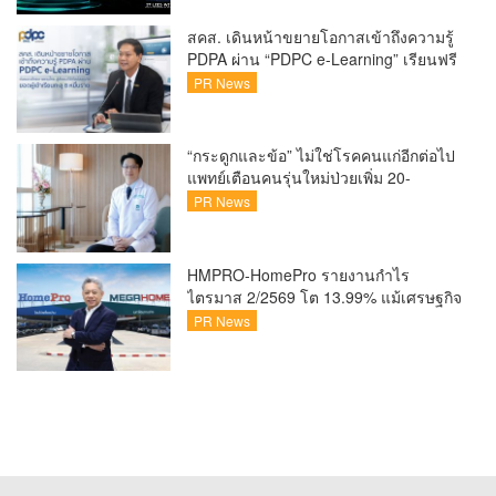
สู่ปูซาน แบบติดขอบสนาม พร้อมกิจกรรม
สุดพิเศษตลอดทัวร์นาเมนต์
สคส. เดินหน้าขยายโอกาสเข้าถึงความรู้
PDPA ผ่าน “PDPC e-Learning” เรียนฟรี
ทุกที่ ทุกเวลา พร้อมประกาศนียบัตร ต่อย
PR News
อดศักยภาพคนไทยสู่สังคมดิจิทัลปลอดภัย
เผยยอดผู้เข้าเรียนล่าสุดทะลุ 8 หมื่นราย
แล้ว
“กระดูกและข้อ” ไม่ใช่โรคคนแก่อีกต่อไป
แพทย์เตือนคนรุ่นใหม่ป่วยเพิ่ม 20-
30% เสี่ยง ‘ข้อเข่าเสื่อมก่อนวัย’ จาก
PR News
กระแสกีฬา
HMPRO-HomePro รายงานกำไร
ไตรมาส 2/2569 โต 13.99% แม้เศรษฐกิจ
ผันผวนเดินหน้าขยายสาขา เสริมพอร์ต
PR News
Private Brand ดัน Gross Margin เพิ่มขึ้น