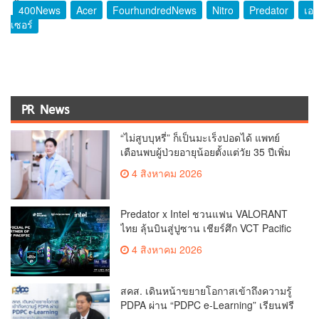
400News
Acer
FourhundredNews
Nitro
Predator
เอ
เซอร์
PR News
“ไม่สูบบุหรี่” ก็เป็นมะเร็งปอดได้ แพทย์
เตือนพบผู้ป่วยอายุน้อยตั้งแต่วัย 35 ปีเพิ่ม
ขึ้นคนไทยกว่า 70% รู้ตัวเมื่อโรคลุกลาม
4 สิงหาคม 2026
Predator x Intel ชวนแฟน VALORANT
ไทย ลุ้นบินสู่ปูซาน เชียร์ศึก VCT Pacific
Finals Busan ประเทศเกาหลีใต้ Predator
4 สิงหาคม 2026
x Intel ชวนแฟน VALORANT ไทย ลุ้นบิน
สู่ปูซาน แบบติดขอบสนาม พร้อมกิจกรรม
สุดพิเศษตลอดทัวร์นาเมนต์
สคส. เดินหน้าขยายโอกาสเข้าถึงความรู้
PDPA ผ่าน “PDPC e-Learning” เรียนฟรี
ทุกที่ ทุกเวลา พร้อมประกาศนียบัตร ต่อย