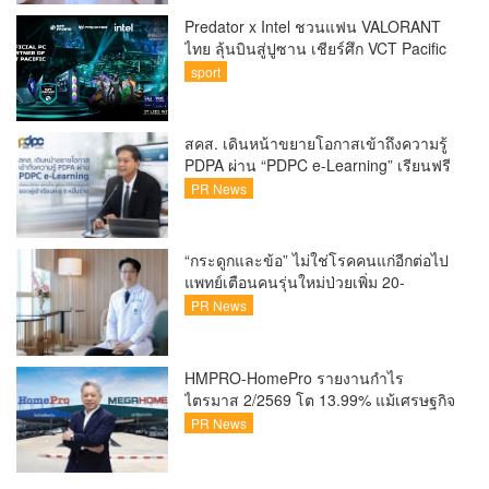
Predator x Intel ชวนแฟน VALORANT
ไทย ลุ้นบินสู่ปูซาน เชียร์ศึก VCT Pacific
Finals Busan ประเทศเกาหลีใต้ Predator
sport
x Intel ชวนแฟน VALORANT ไทย ลุ้นบิน
สู่ปูซาน แบบติดขอบสนาม พร้อมกิจกรรม
สุดพิเศษตลอดทัวร์นาเมนต์
สคส. เดินหน้าขยายโอกาสเข้าถึงความรู้
PDPA ผ่าน “PDPC e-Learning” เรียนฟรี
ทุกที่ ทุกเวลา พร้อมประกาศนียบัตร ต่อย
PR News
อดศักยภาพคนไทยสู่สังคมดิจิทัลปลอดภัย
เผยยอดผู้เข้าเรียนล่าสุดทะลุ 8 หมื่นราย
แล้ว
“กระดูกและข้อ” ไม่ใช่โรคคนแก่อีกต่อไป
แพทย์เตือนคนรุ่นใหม่ป่วยเพิ่ม 20-
30% เสี่ยง ‘ข้อเข่าเสื่อมก่อนวัย’ จาก
PR News
กระแสกีฬา
HMPRO-HomePro รายงานกำไร
ไตรมาส 2/2569 โต 13.99% แม้เศรษฐกิจ
ผันผวนเดินหน้าขยายสาขา เสริมพอร์ต
PR News
Private Brand ดัน Gross Margin เพิ่มขึ้น