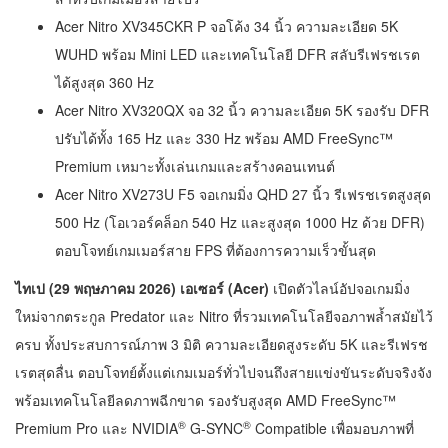
Acer Nitro XV345CKR P จอโค้ง 34 นิ้ว ความละเอียด 5K
WUHD พร้อม Mini LED และเทคโนโลยี DFR สลับรีเฟรชเรต
ได้สูงสุด 360 Hz
Acer Nitro XV320QX จอ 32 นิ้ว ความละเอียด 5K รองรับ DFR
ปรับได้ทั้ง 165 Hz และ 330 Hz พร้อม AMD FreeSync™
Premium เหมาะทั้งเล่นเกมและสร้างคอนเทนต์
Acer Nitro XV273U F5 จอเกมมิ่ง QHD 27 นิ้ว รีเฟรชเรตสูงสุด
500 Hz (โอเวอร์คล็อก 540 Hz และสูงสุด 1000 Hz ด้วย DFR)
ตอบโจทย์เกมเมอร์สาย FPS ที่ต้องการความเร็วขั้นสุด
ไทเป (29 พฤษภาคม 2026) เอเซอร์ (Acer)
เปิดตัวไลน์อัปจอเกมมิ่ง
ใหม่จากตระกูล Predator และ Nitro ที่รวมเทคโนโลยีจอภาพล้ำสมัยไว้
ครบ ทั้งประสบการณ์ภาพ 3 มิติ ความละเอียดสูงระดับ 5K และรีเฟรช
เรตสุดลื่น ตอบโจทย์ตั้งแต่เกมเมอร์ทั่วไปจนถึงสายแข่งขันระดับจริงจัง
พร้อมเทคโนโลยีลดภาพฉีกขาด รองรับสูงสุด AMD FreeSync™
®
®
Premium Pro และ NVIDIA
G-SYNC
Compatible เพื่อมอบภาพที่