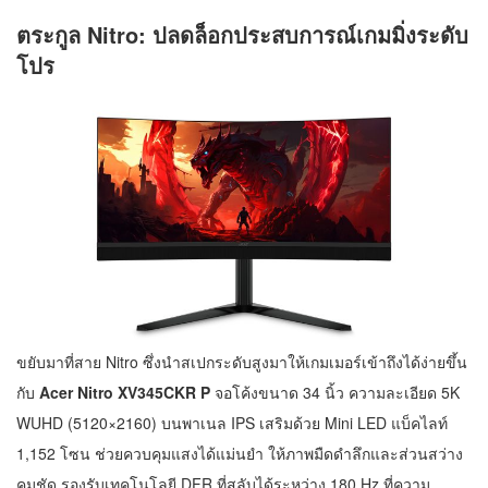
ตระกูล Nitro: ปลดล็อกประสบการณ์เกมมิ่งระดับ
โปร
ขยับมาที่สาย Nitro ซึ่งนำสเปกระดับสูงมาให้เกมเมอร์เข้าถึงได้ง่ายขึ้น
กับ
Acer Nitro XV345CKR P
จอโค้งขนาด 34 นิ้ว ความละเอียด 5K
WUHD (5120×2160) บนพาเนล IPS เสริมด้วย Mini LED แบ็คไลท์
1,152 โซน ช่วยควบคุมแสงได้แม่นยำ ให้ภาพมืดดำลึกและส่วนสว่าง
คมชัด รองรับเทคโนโลยี DFR ที่สลับได้ระหว่าง 180 Hz ที่ความ