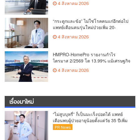
4 สิงหาคม 2026
อดศักยภาพคนไทยสู่สังคมดิจิทัลปลอดภัย
เผยยอดผู้เข้าเรียนล่าสุดทะลุ 8 หมื่นราย
แล้ว
“กระดูกและข้อ” ไม่ใช่โรคคนแก่อีกต่อไป
แพทย์เตือนคนรุ่นใหม่ป่วยเพิ่ม 20-
30% เสี่ยง ‘ข้อเข่าเสื่อมก่อนวัย’ จาก
4 สิงหาคม 2026
กระแสกีฬา
HMPRO-HomePro รายงานกำไร
ไตรมาส 2/2569 โต 13.99% แม้เศรษฐกิจ
ผันผวนเดินหน้าขยายสาขา เสริมพอร์ต
4 สิงหาคม 2026
Private Brand ดัน Gross Margin เพิ่มขึ้น
เรื่องมาใหม่
“ไม่สูบบุหรี่” ก็เป็นมะเร็งปอดได้ แพทย์
เตือนพบผู้ป่วยอายุน้อยตั้งแต่วัย 35 ปีเพิ่ม
ขึ้นคนไทยกว่า 70% รู้ตัวเมื่อโรคลุกลาม
PR News