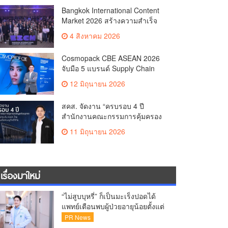
Co-productionMore than 1,200
Bangkok International Content
Business Meetings Generate
Market 2026 สร้างความสำเร็จ
Over THB 2.2 Billion in Business
ตลาดซื้อขาย–ร่วมผลิตคอนเทนต์
ValueReinforcing Thailand’s
4 สิงหาคม 2026
ภาพยนตร์และซีรีส์ระดับ
Position as the “Content Hub of
นานาชาติเกิดการเจรจาธุรกิจกว่า
Asia”
Cosmopack CBE ASEAN 2026
1,200 คู่ มูลค่ากว่า 2,200 ล้านบาท
จับมือ 5 แบรนด์ Supply Chain
ตอกย้ำไทยสู่ “Content Hub of
ความงามชั้นนำ เดินเครื่องโรงงาน
Asia”
12 มิถุนายน 2026
ผลิตเครื่องสำอางจำลอง “The
Sunscreen Factory” ไฮไลต์ใหม่
สคส. จัดงาน “ครบรอบ 4 ปี
ในงาน Cosmoprof CBE ASEAN
สำนักงานคณะกรรมการคุ้มครอง
Bangkok 2026
ข้อมูลส่วนบุคคล” ส่งสัญญาณยก
11 มิถุนายน 2026
ระดับ PDPA ไทย สร้างความเชื่อ
มั่นเศรษฐกิจดิจิทัล
เรื่องมาใหม่
“ไม่สูบบุหรี่” ก็เป็นมะเร็งปอดได้
แพทย์เตือนพบผู้ป่วยอายุน้อยตั้งแต่
วัย 35 ปีเพิ่มขึ้นคนไทยกว่า 70%
PR News
รู้ตัวเมื่อโรคลุกลาม