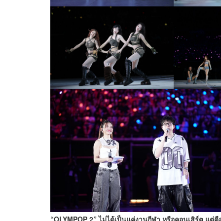
“OLYMPOP 2” ไม่ได้เป็นแค่งานกีฬา หรือคอนเสิร์ต แต่คื