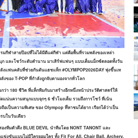
าสายป๊อปที่ไม่ได้มีดีแค่กีฬา แต่คือพื้นที่รวมพลังของเหล่า
มสนุก และโชว์ระดับตำนาน มาเสิร์ฟแฟนๆ แบบเต็มแม็กซ์ตลอดทั้งวัน
ลังแฟนคลับที่ช่วยกันดันแฮชแท็ก #OLYMPOP2026DAY พุ่งขึ้นเท
ลังของ T-POP ที่กำลังถูกจับตามองจากทั่วโลก
า 180 ชีวิต ที่แท็กทีมกันมาสร้างอีกหนึ่งหน้าประวัติศาสตร์ให้
ัดแน่นความสนุกแบบจุกๆ 6 ชั่วโมงเต็ม รวมถึงการโชว์ ที่เน้น
งถือเป็นความพิเศษ ของ Olympop ทึ่หาชมได้ยาก เรียกได้ว่าเป็น
้ครบในวันเดียว
องสองทีมตัวตึง BLUE DEVIL นำทีมโดย NONT TANONT และ
งขันแบบไม่มีใครยอมใคร ทั้ง Fit For All, Chair Ball, Archery,