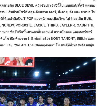
ดท้ายทีม BLUE DEVIL คว้าชัยประจำปีนี้ไปแบบสมศักดิ์ศรี แต่ของ
ดเพดาน! เริ่มด้วยโชว์เปิดสุดเฟียสจาก อองรี, อ๊ะอาย, จั๋ง และ มาเบล ใน
ทีให้เหล่าศิลปิน T-POP แถวหน้าของเมืองไทย ไม่ว่าจะเป็น BUS,
T, NUNEW, PORSCHE, JACKIE, THIRD, JAYLERR, OABNITHI,
มาย ที่สลับกันขึ้นมาแจกทั้งความเท่ ความโวคอล และเพอร์ฟอร์
ีไม่พ้นโชว์ปิดท้ายจาก 3 ตัวพ่อสายร้อง NONT TANONT, Billkin และ
ime” และ “We Are The Champions” โมเมนต์ที่ทั้งทรงพลัง
อบอุ่น