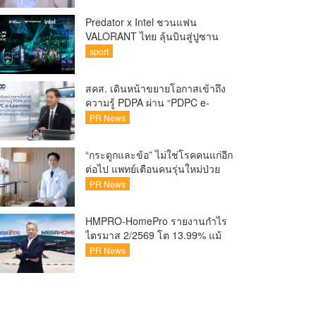
Predator x Intel ชวนแฟน
VALORANT ไทย ลุ้นบินสู่ปูซาน
เชียร์ศึก VCT Pacific Finals Busan
sport
ประเทศเกาหลีใต้ Predator x Intel
ชวนแฟน VALORANT ไทย ลุ้นบิน
สคส. เดินหน้าขยายโอกาสเข้าถึง
สู่ปูซาน แบบติดขอบสนาม พร้อม
ความรู้ PDPA ผ่าน “PDPC e-
กิจกรรมสุดพิเศษตลอดทัวร์นาเมนต์
Learning” เรียนฟรี ทุกที่ ทุกเวลา
PR News
พร้อมประกาศนียบัตร ต่อยอด
ศักยภาพคนไทยสู่สังคมดิจิทัล
“กระดูกและข้อ” ไม่ใช่โรคคนแก่อีก
ปลอดภัย เผยยอดผู้เข้าเรียนล่าสุด
ต่อไป แพทย์เตือนคนรุ่นใหม่ป่วย
ทะลุ 8 หมื่นรายแล้ว
เพิ่ม 20-30% เสี่ยง ‘ข้อเข่าเสื่อม
PR News
ก่อนวัย’ จากกระแสกีฬา
HMPRO-HomePro รายงานกำไร
ไตรมาส 2/2569 โต 13.99% แม้
เศรษฐกิจผันผวนเดินหน้าขยาย
PR News
สาขา เสริมพอร์ต Private Brand
ดัน Gross Margin เพิ่มขึ้น