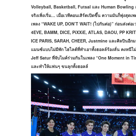
Volleyball, Basketball, Futsal และ Human Bowling สุ
จริงเพิ่งเริ่ม… เมื่อเวทีคอนเสิร์ตเปิดขึ้น ความมันก็พุ่งสุ
เพลง “WAKE UP, DON’T WAIT! (ไปกันต่อ)” ก่อนส่งต่อเว
4EVE, BAMM, DICE, PiXXiE, ATLAS, DAOU, PP KRI
ICE PARIS, SARAH, CHEER, Justmine และศิลปินอีกมาก
แมนซ์แบบไม่มีพัก ไฮไลต์ที่ทำเอาทั้งฮอลล์ร้องลั่น คงหน
Jeff Satur ที่จับไมค์ร่วมกันในเพลง “One Moment in T
และทำให้แฟนๆ ขนลุกทั้งฮอลล์