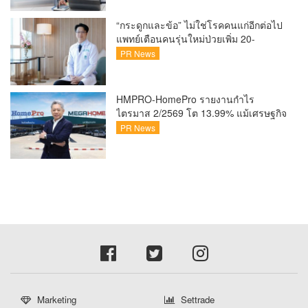
เผยยอดผู้เข้าเรียนล่าสุดทะลุ 8 หมื่นราย
แล้ว
“กระดูกและข้อ” ไม่ใช่โรคคนแก่อีกต่อไป
แพทย์เตือนคนรุ่นใหม่ป่วยเพิ่ม 20-
30% เสี่ยง ‘ข้อเข่าเสื่อมก่อนวัย’ จาก
PR News
กระแสกีฬา
HMPRO-HomePro รายงานกำไร
ไตรมาส 2/2569 โต 13.99% แม้เศรษฐกิจ
ผันผวนเดินหน้าขยายสาขา เสริมพอร์ต
PR News
Private Brand ดัน Gross Margin เพิ่มขึ้น
Marketing
Settrade