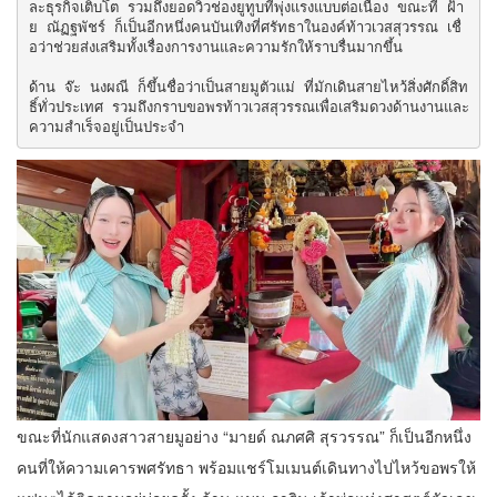
ละธุรกิจเติบโต รวมถึงยอดวิวช่องยูทูบที่พุ่งแรงแบบต่อเนื่อง ขณะที่ ฝ้า
ย ณัฏฐพัชร์ ก็เป็นอีกหนึ่งคนบันเทิงที่ศรัทธาในองค์ท้าวเวสสุวรรณ เชื่
อว่าช่วยส่งเสริมทั้งเรื่องการงานและความรักให้ราบรื่นมากขึ้น

ด้าน จ๊ะ นงผณี ก็ขึ้นชื่อว่าเป็นสายมูตัวแม่ ที่มักเดินสายไหว้สิ่งศักดิ์สิท
ธิ์ทั่วประเทศ รวมถึงกราบขอพรท้าวเวสสุวรรณเพื่อเสริมดวงด้านงานและ
ความสำเร็จอยู่เป็นประจำ
ขณะที่นักแสดงสาวสายมูอย่าง “มายด์ ณภศศิ สุรวรรณ” ก็เป็นอีกหนึ่ง
คนที่ให้ความเคารพศรัทธา พร้อมแชร์โมเมนต์เดินทางไปไหว้ขอพรให้