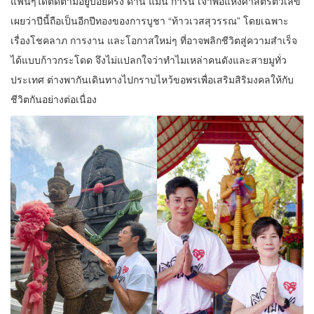
แฟนๆได้ติดตามอยู่บ่อยครั้ง ด้าน แมน การิน เจ้าพ่อแห่งศาสตร์ตัวเลข
เผยว่าปีนี้ถือเป็นอีกปีทองของการบูชา “ท้าวเวสสุวรรณ” โดยเฉพาะ
เรื่องโชคลาภ การงาน และโอกาสใหม่ๆ ที่อาจพลิกชีวิตสู่ความสำเร็จ
ได้แบบก้าวกระโดด จึงไม่แปลกใจว่าทำไมเหล่าคนดังและสายมูทั่ว
ประเทศ ต่างพากันเดินทางไปกราบไหว้ขอพรเพื่อเสริมสิริมงคลให้กับ
ชีวิตกันอย่างต่อเนื่อง