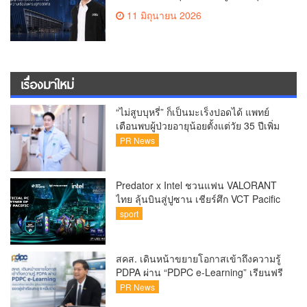
ส่งสัญญาณยกระดับ PDPA ไทย สร้าง
11 มิถุนายน 2026
ความเชื่อมั่นเศรษฐกิจดิจิทัล
เรื่องมาใหม่
“ไม่สูบบุหรี่” ก็เป็นมะเร็งปอดได้ แพทย์
เตือนพบผู้ป่วยอายุน้อยตั้งแต่วัย 35 ปีเพิ่ม
ขึ้นคนไทยกว่า 70% รู้ตัวเมื่อโรคลุกลาม
PR News
Predator x Intel ชวนแฟน VALORANT
ไทย ลุ้นบินสู่ปูซาน เชียร์ศึก VCT Pacific
Finals Busan ประเทศเกาหลีใต้ Predator
sport
x Intel ชวนแฟน VALORANT ไทย ลุ้นบิน
สู่ปูซาน แบบติดขอบสนาม พร้อมกิจกรรม
สุดพิเศษตลอดทัวร์นาเมนต์
สคส. เดินหน้าขยายโอกาสเข้าถึงความรู้
PDPA ผ่าน “PDPC e-Learning” เรียนฟรี
ทุกที่ ทุกเวลา พร้อมประกาศนียบัตร ต่อย
PR News
อดศักยภาพคนไทยสู่สังคมดิจิทัลปลอดภัย