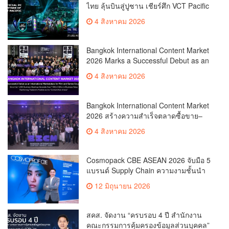
ไทย ลุ้นบินสู่ปูซาน เชียร์ศึก VCT Pacific
Finals Busan ประเทศเกาหลีใต้ Predator
4 สิงหาคม 2026
x Intel ชวนแฟน VALORANT ไทย ลุ้นบิน
สู่ปูซาน แบบติดขอบสนาม พร้อมกิจกรรม
สุดพิเศษตลอดทัวร์นาเมนต์
Bangkok International Content Market
2026 Marks a Successful Debut as an
International Marketplace for Film and
4 สิงหาคม 2026
Series Co-productionMore than 1,200
Business Meetings Generate Over
THB 2.2 Billion in Business
Bangkok International Content Market
ValueReinforcing Thailand’s Position
2026 สร้างความสำเร็จตลาดซื้อขาย–
as the “Content Hub of Asia”
ร่วมผลิตคอนเทนต์ภาพยนตร์และซีรีส์
4 สิงหาคม 2026
ระดับนานาชาติเกิดการเจรจาธุรกิจกว่า
1,200 คู่ มูลค่ากว่า 2,200 ล้านบาท
ตอกย้ำไทยสู่ “Content Hub of Asia”
Cosmopack CBE ASEAN 2026 จับมือ 5
แบรนด์ Supply Chain ความงามชั้นนำ
เดินเครื่องโรงงานผลิตเครื่องสำอาง
12 มิถุนายน 2026
จำลอง “The Sunscreen Factory” ไฮไลต์
ใหม่ในงาน Cosmoprof CBE ASEAN
Bangkok 2026
สคส. จัดงาน “ครบรอบ 4 ปี สำนักงาน
คณะกรรมการคุ้มครองข้อมูลส่วนบุคคล”