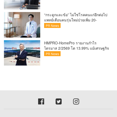
อดศักยภาพคนไทยสู่สังคมดิจิทัลปลอดภัย
เผยยอดผู้เข้าเรียนล่าสุดทะลุ 8 หมื่นราย
แล้ว
“กระดูกและข้อ” ไม่ใช่โรคคนแก่อีกต่อไป
แพทย์เตือนคนรุ่นใหม่ป่วยเพิ่ม 20-
30% เสี่ยง ‘ข้อเข่าเสื่อมก่อนวัย’ จาก
PR News
กระแสกีฬา
HMPRO-HomePro รายงานกำไร
ไตรมาส 2/2569 โต 13.99% แม้เศรษฐกิจ
ผันผวนเดินหน้าขยายสาขา เสริมพอร์ต
PR News
Private Brand ดัน Gross Margin เพิ่มขึ้น