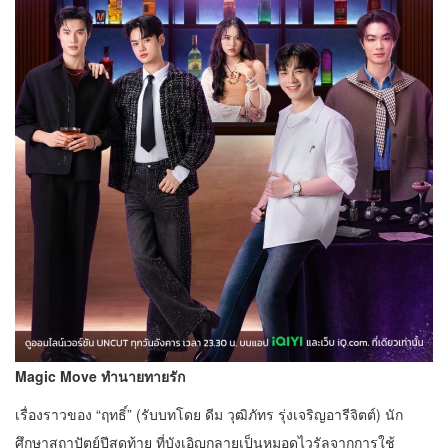
Magic Move ทำนายทายรัก
เรื่องราวของ “ฤทธิ์” (รับบทโดย ดีม วุฒิภัทร รุ่งเจริญอารีจิตต์) นัก
ศึกษาสถาปัตย์ปีสุดท้าย ที่บังเอิญกลายเป็นหมอดูไวรัลจากการใช้