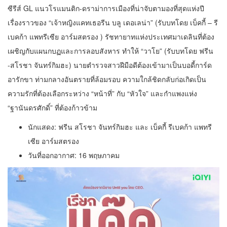
ซีรีส์ GL แนวโรแมนติก-ดราม่าการเมืองที่น่าจับตามองที่สุดแห่งปี
เรื่องราวของ “เจ้าหญิงแคทเธอรีน บลู เดอเลน่า” (รับบทโดย เบ็คกี้ – รี
เบคก้า แพทรีเซีย อาร์มสตรอง ) รัชทายาทแห่งประเทศมาเดลินที่ต้อง
เผชิญกับแผนกบฏและการลอบสังหาร ทำให้ “วาโย” (รับบทโดย ฟรีน
-สโรชา จันทร์กิมฮะ) นายตำรวจสาวฝีมือดีต้องเข้ามาเป็นบอดี้การ์ด
อารักขา ท่ามกลางอันตรายที่ล้อมรอบ ความใกล้ชิดกลับก่อเกิดเป็น
ความรักที่ต้องเลือกระหว่าง “หน้าที่” กับ “หัวใจ” และกำแพงแห่ง
“ฐานันดรศักดิ์” ที่ต้องก้าวข้าม
นักแสดง: ฟรีน สโรชา จันทร์กิมฮะ และ เบ็คกี้ รีเบคก้า แพทรี
เซีย อาร์มสตรอง
วันที่ออกอากาศ: 16 พฤษภาคม