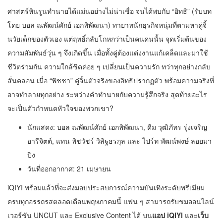
ศาสตร์หินรูนทำนายได้แม่นอย่างไม่น่าเชื่อ จนได้พบกับ “อิทธิ” (รับบท
โดย บอล ณพัฒน์ศักย์ เอกพิพัฒนา) ทายาทนักธุรกิจหนุ่มที่ตามหาคู่จิ้
นวัยเด็กของตัวเอง แต่ฤทธิ์กลับโกหกว่าเป็นคนคนนั้น จุดเริ่มต้นของ
ความสัมพันธ์วุ่น ๆ จึงเกิดขึ้น เมื่อทั้งคู่ต้องแต่งงานแก้เคล็ดและมาใช้
ชีวิตร่วมกัน ความใกล้ชิดค่อย ๆ เปลี่ยนเป็นความรัก ทว่าทุกอย่างกลับ
สั่นคลอน เมื่อ “พิชชา” คู่จิ้นตัวจริงของอิทธิปรากฏตัว พร้อมความจริงที่
อาจทำลายทุกอย่าง ระหว่างคำทำนายกับความรู้สึกจริง สุดท้ายอะไร
จะเป็นตัวกำหนดหัวใจของพวกเขา?
นักแสดง: บอล ณพัฒน์ศักย์ เอกพิพัฒนา, ดีม วุฒิภัทร รุ่งเจริญ
อารีจิตต์, แทน พิชวัชร์ วิสิฐธรกุล และ ไปร์ท พัฒน์พงษ์ ลอยมา
ปิง
วันที่ออกอากาศ: 21 เมษายน
iQIYI พร้อมแล้วที่จะส่งมอบประสบการณ์ความบันเทิงระดับพรีเมียม
ครบทุกอรรถรสตลอดเดือนพฤษภาคมนี้ แฟน ๆ สามารถรับชมออนไลน์
เวอร์ชัน UNCUT และ Exclusive Content ได้ บน
แอป iQIYI
และ
เว็บ