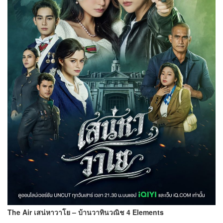
The Air เสน่หาวาโย – บ้านวาทินวณิช 4 Elements