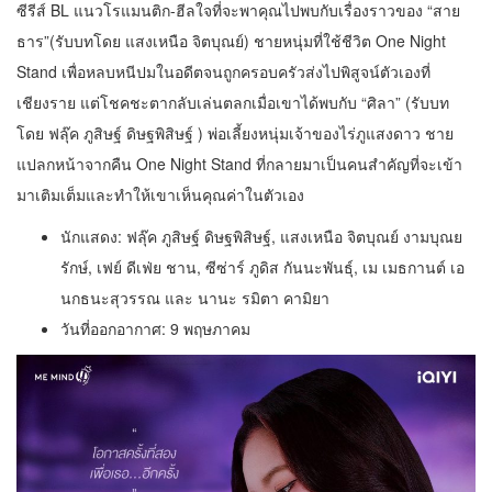
ซีรีส์ BL แนวโรแมนติก-ฮีลใจที่จะพาคุณไปพบกับเรื่องราวของ “สาย
ธาร”(รับบทโดย แสงเหนือ จิตบุณย์) ชายหนุ่มที่ใช้ชีวิต One Night
Stand เพื่อหลบหนีปมในอดีตจนถูกครอบครัวส่งไปพิสูจน์ตัวเองที่
เชียงราย แต่โชคชะตากลับเล่นตลกเมื่อเขาได้พบกับ “ศิลา” (รับบท
โดย ฟลุ๊ค ภูสิษฐ์ ดิษฐพิสิษฐ์ ) พ่อเลี้ยงหนุ่มเจ้าของไร่ภูแสงดาว ชาย
แปลกหน้าจากคืน One Night Stand ที่กลายมาเป็นคนสำคัญที่จะเข้า
มาเติมเต็มและทำให้เขาเห็นคุณค่าในตัวเอง
นักแสดง: ฟลุ๊ค ภูสิษฐ์ ดิษฐพิสิษฐ์, แสงเหนือ จิตบุณย์ งามบุณย
รักษ์, เฟย์ ดีเฟ่ย ชาน, ซีซ่าร์ ภูดิส กันนะพันธุ์, เม เมธกานต์ เอ
นกธนะสุวรรณ และ นานะ รมิตา คามิยา
วันที่ออกอากาศ: 9 พฤษภาคม