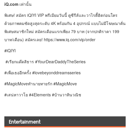
iQ.com
เท่านั้น
พิเศษ! สมัคร iQIYI VIP พรีเมียมวันนี้ ดูซีรีส์และวาไรตี้ฮิตก่อนใคร
ด้วยภาพคมชัดสูงสุดระดับ 4K พร้อมกัน 4 อุปกรณ์ แบบไม่มีโฆษณาคั่น
พิเศษสมาชิกใหม่ สมัครเดือนแรกเพียง 79 บาท (จากปกติราคา 199
บาท/เดือน) สมัครเลย! https://www.iq.com/vip/order
#iQIYI
#เรียกแด๊ดสิธาร #YourDearDaddyTheSeries
#เพื่อเธออีกครั้ง #lovebeyonddreamsseries
#MagicMoveทำนายทายรัก #MagicMove
#เสน่หาวาโย
#4Elements
#บ้านวาทินวณิช
Entertainment