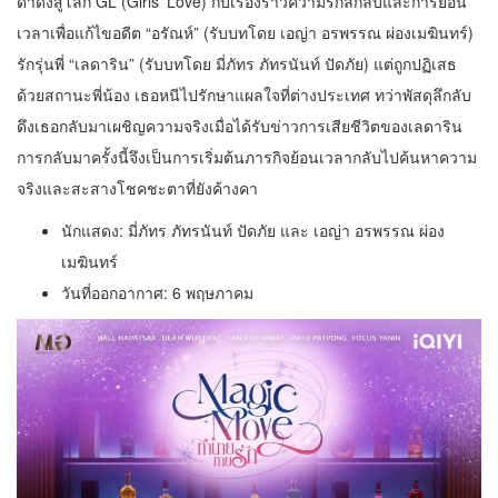
ดำดิ่งสู่โลก GL (Girls’ Love) กับเรื่องราวความรักลึกลับและการย้อน
เวลาเพื่อแก้ไขอดีต “อรัณห์” (รับบทโดย เอญ่า อรพรรณ ผ่องเมฆินทร์)
รักรุ่นพี่ “เลดาริน” (รับบทโดย มี่ภัทร ภัทรนันท์ ปัดภัย) แต่ถูกปฏิเสธ
ด้วยสถานะพี่น้อง เธอหนีไปรักษาแผลใจที่ต่างประเทศ ทว่าพัสดุลึกลับ
ดึงเธอกลับมาเผชิญความจริงเมื่อได้รับข่าวการเสียชีวิตของเลดาริน
การกลับมาครั้งนี้จึงเป็นการเริ่มต้นภารกิจย้อนเวลากลับไปค้นหาความ
จริงและสะสางโชคชะตาที่ยังค้างคา
นักแสดง: มี่ภัทร ภัทรนันท์ ปัดภัย และ เอญ่า อรพรรณ ผ่อง
เมฆินทร์
วันที่ออกอากาศ: 6 พฤษภาคม