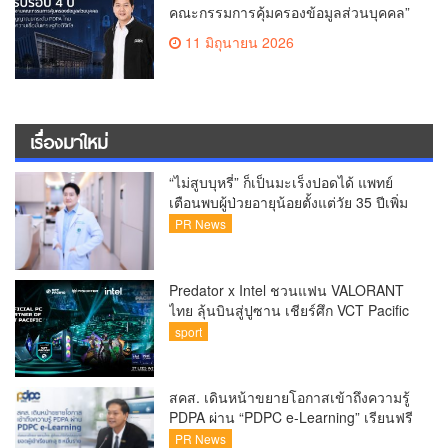
คณะกรรมการคุ้มครองข้อมูลส่วนบุคคล”
ส่งสัญญาณยกระดับ PDPA ไทย สร้าง
11 มิถุนายน 2026
ความเชื่อมั่นเศรษฐกิจดิจิทัล
เรื่องมาใหม่
“ไม่สูบบุหรี่” ก็เป็นมะเร็งปอดได้ แพทย์
เตือนพบผู้ป่วยอายุน้อยตั้งแต่วัย 35 ปีเพิ่ม
ขึ้นคนไทยกว่า 70% รู้ตัวเมื่อโรคลุกลาม
PR News
Predator x Intel ชวนแฟน VALORANT
ไทย ลุ้นบินสู่ปูซาน เชียร์ศึก VCT Pacific
Finals Busan ประเทศเกาหลีใต้ Predator
sport
x Intel ชวนแฟน VALORANT ไทย ลุ้นบิน
สู่ปูซาน แบบติดขอบสนาม พร้อมกิจกรรม
สุดพิเศษตลอดทัวร์นาเมนต์
สคส. เดินหน้าขยายโอกาสเข้าถึงความรู้
PDPA ผ่าน “PDPC e-Learning” เรียนฟรี
ทุกที่ ทุกเวลา พร้อมประกาศนียบัตร ต่อย
PR News