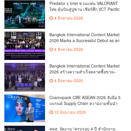
Predator x Intel ชวนแฟน VALORANT
ไทย ลุ้นบินสู่ปูซาน เชียร์ศึก VCT Pacific
Finals Busan ประเทศเกาหลีใต้ Predator
4 สิงหาคม 2026
x Intel ชวนแฟน VALORANT ไทย ลุ้นบิน
สู่ปูซาน แบบติดขอบสนาม พร้อมกิจกรรม
สุดพิเศษตลอดทัวร์นาเมนต์
Bangkok International Content Market
2026 Marks a Successful Debut as an
International Marketplace for Film and
4 สิงหาคม 2026
Series Co-productionMore than 1,200
Business Meetings Generate Over
THB 2.2 Billion in Business
Bangkok International Content Market
ValueReinforcing Thailand’s Position
2026 สร้างความสำเร็จตลาดซื้อขาย–
as the “Content Hub of Asia”
ร่วมผลิตคอนเทนต์ภาพยนตร์และซีรีส์
4 สิงหาคม 2026
ระดับนานาชาติเกิดการเจรจาธุรกิจกว่า
1,200 คู่ มูลค่ากว่า 2,200 ล้านบาท
ตอกย้ำไทยสู่ “Content Hub of Asia”
Cosmopack CBE ASEAN 2026 จับมือ 5
แบรนด์ Supply Chain ความงามชั้นนำ
เดินเครื่องโรงงานผลิตเครื่องสำอาง
12 มิถุนายน 2026
จำลอง “The Sunscreen Factory” ไฮไลต์
ใหม่ในงาน Cosmoprof CBE ASEAN
Bangkok 2026
สคส. จัดงาน “ครบรอบ 4 ปี สำนักงาน