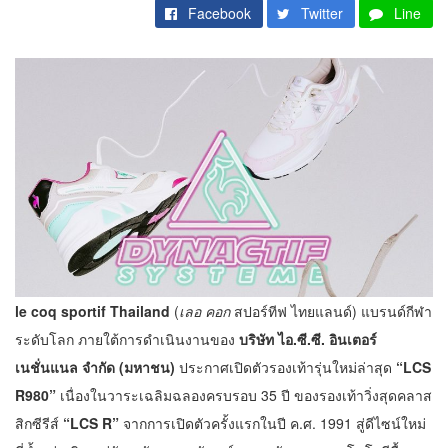
Facebook
Twitter
Line
le coq sportif
Thailand
(
เลอ คอก
สปอร์ทีฟ ไทยแลนด์) แบรนด์กีฬา
ระดับโลก ภายใต้การดำเนินงานของ
บริษัท ไอ.ซี.ซี. อินเตอร์
เนชั่นแนล จำกัด (มหาชน)
ประกาศเปิดตัวรองเท้ารุ่นใหม่ล่าสุด
“LCS
R980”
เนื่องในวาระเฉลิมฉลองครบรอบ 35 ปี ของรองเท้าวิ่งสุดคลาส
สิกซีรีส์
“LCS R”
จากการเปิดตัวครั้งแรกในปี ค.ศ. 1991 สู่ดีไซน์ใหม่