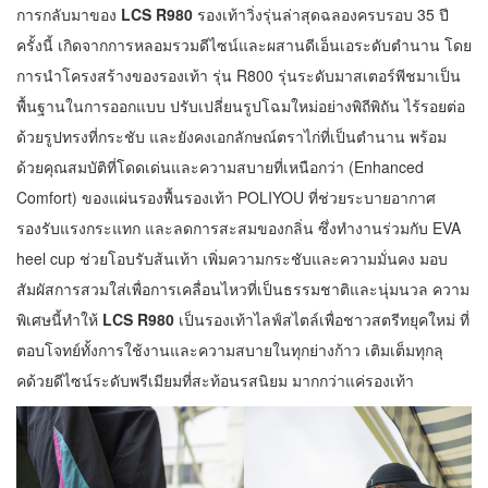
การกลับมาของ
LCS R980
รองเท้าวิ่งรุ่นล่าสุดฉลองครบรอบ 35 ปี
ครั้งนี้ เกิดจากการหลอมรวมดีไซน์และผสานดีเอ็นเอระดับตำนาน โดย
การนำโครงสร้างของรองเท้า รุ่น R800 รุ่นระดับมาสเตอร์พีชมาเป็น
พื้นฐานในการออกแบบ ปรับเปลี่ยนรูปโฉมใหม่อย่างพิถีพิถัน ไร้รอยต่อ
ด้วยรูปทรงที่กระชับ และยังคงเอกลักษณ์ตราไก่ที่เป็นตำนาน พร้อม
ด้วยคุณสมบัติที่โดดเด่นและความสบายที่เหนือกว่า (Enhanced
Comfort) ของแผ่นรองพื้นรองเท้า POLIYOU ที่ช่วยระบายอากาศ
รองรับแรงกระแทก และลดการสะสมของกลิ่น ซึ่งทำงานร่วมกับ EVA
heel cup ช่วยโอบรับส้นเท้า เพิ่มความกระชับและความมั่นคง มอบ
สัมผัสการสวมใส่เพื่อการเคลื่อนไหวที่เป็นธรรมชาติและนุ่มนวล ความ
พิเศษนี้ทำให้
LCS R980
เป็นรองเท้าไลฟ์สไตล์เพื่อชาวสตรีทยุคใหม่ ที่
ตอบโจทย์ทั้งการใช้งานและความสบายในทุกย่างก้าว เติมเต็มทุกลุ
คด้วยดีไซน์ระดับพรีเมียมที่สะท้อนรสนิยม มากกว่าแค่รองเท้า