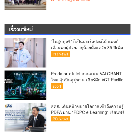
representatives from four sectors to
discuss the future of Thai students
เรื่องมาใหม่
“ไม่สูบบุหรี่” ก็เป็นมะเร็งปอดได้ แพทย์
เตือนพบผู้ป่วยอายุน้อยตั้งแต่วัย 35 ปีเพิ่ม
ขึ้นคนไทยกว่า 70% รู้ตัวเมื่อโรคลุกลาม
PR News
Predator x Intel ชวนแฟน VALORANT
ไทย ลุ้นบินสู่ปูซาน เชียร์ศึก VCT Pacific
Finals Busan ประเทศเกาหลีใต้ Predator
sport
x Intel ชวนแฟน VALORANT ไทย ลุ้นบิน
สู่ปูซาน แบบติดขอบสนาม พร้อมกิจกรรม
สุดพิเศษตลอดทัวร์นาเมนต์
สคส. เดินหน้าขยายโอกาสเข้าถึงความรู้
PDPA ผ่าน “PDPC e-Learning” เรียนฟรี
ทุกที่ ทุกเวลา พร้อมประกาศนียบัตร ต่อย
PR News
อดศักยภาพคนไทยสู่สังคมดิจิทัลปลอดภัย
เผยยอดผู้เข้าเรียนล่าสุดทะลุ 8 หมื่นราย