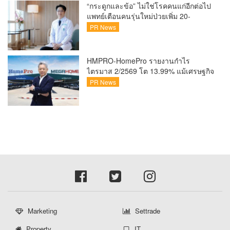
แล้ว
“กระดูกและข้อ” ไม่ใช่โรคคนแก่อีกต่อไป
แพทย์เตือนคนรุ่นใหม่ป่วยเพิ่ม 20-
30% เสี่ยง ‘ข้อเข่าเสื่อมก่อนวัย’ จาก
PR News
กระแสกีฬา
HMPRO-HomePro รายงานกำไร
ไตรมาส 2/2569 โต 13.99% แม้เศรษฐกิจ
ผันผวนเดินหน้าขยายสาขา เสริมพอร์ต
PR News
Private Brand ดัน Gross Margin เพิ่มขึ้น
Marketing
Settrade
Property
IT