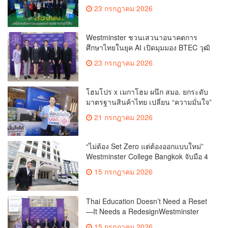
BETTER LIVING เมื่อ ‘ของเก่า’ ได้ไปต่อ
23 กรกฎาคม 2026
Westminster ชวนเสวนาอนาคตการ
ศึกษาไทยในยุค AI เปิดมุมมอง BTEC วุฒิ
สหราชอาณาจักร พัฒนาทักษะแห่ง
23 กรกฎาคม 2026
อนาคต สู่โลกการทำงานยุคใหม่
โฮมโปร x เมกาโฮม ผนึก สมอ. ยกระดับ
มาตรฐานสินค้าไทย เปลี่ยน “ความมั่นใจ”
ให้เป็นมาตรฐานใหม่ทุกการเลือกซื้อ
21 กรกฎาคม 2026
พร้อมผลักดันสินค้ามาตรฐาน มอก. เพื่อ
บ้านที่ปลอดภัยและคุณภาพชีวิตที่ดีกว่า
“ไม่ต้อง Set Zero แต่ต้องออกแบบใหม่”
Westminster College Bangkok จับมือ 4
ภาคส่วน ถกแง่มุมอนาคตเด็กไทยเปิด
15 กรกฎาคม 2026
BTEC Level 3 วุฒิ ม.ปลายอินเตอร์ฯ จาก
สหราชอาณาจักร จบใน 1 ปีชูการเรียน
แบบลงมือทำจริง ติดอาวุธเด็กไทยด้วย
Thai Education Doesn’t Need a Reset
ทักษะที่ AI แทนไม่ได้
—It Needs a RedesignWestminster
College Bangkok brings together
15 กรกฎาคม 2026