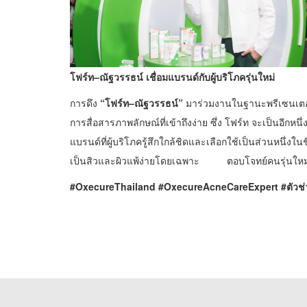
โฟร์ท–ณัฐวรรธน์
เชื่อมแบรนด์กับผู้บริโภครุ่นใหม่
การดึง
“โฟร์ท–ณัฐวรรธน์”
มาร่วมงานในฐานะพรีเซนเตอร์
การสื่อสารภาพลักษณ์ที่เข้าถึงง่าย ซึ่ง โฟร์ท จะเป็นอีกหนึ
แบรนด์ที่ผู้บริโภครู้สึกใกล้ชิดและเลือกใช้เป็นส่วนหนึ่ง
เป็นสิวและผิวแพ้ง่ายโดยเฉพาะ ตอบโจทย์คนรุ่นใหม่ที
#OxecureThailand #OxecureAcneCareExpert #ตัวช่ว