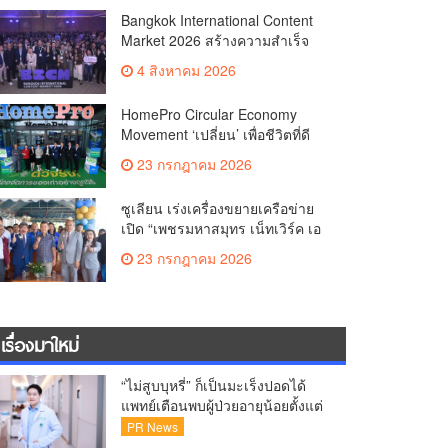
Co-productionMore than 1,200
Bangkok International Content
Business Meetings Generate
Market 2026 สร้างความสำเร็จ
Over THB 2.2 Billion in Business
ตลาดซื้อขาย–ร่วมผลิตคอนเทนต์
ValueReinforcing Thailand’s
4 สิงหาคม 2026
ภาพยนตร์และซีรีส์ระดับ
Position as the “Content Hub of
นานาชาติเกิดการเจรจาธุรกิจกว่า
Asia”
HomePro Circular Economy
1,200 คู่ มูลค่ากว่า 2,200 ล้านบาท
Movement ‘เปลี่ยน’ เพื่อชีวิตที่ดี
ตอกย้ำไทยสู่ “Content Hub of
กว่า | CHANGE FOR BETTER
Asia”
23 กรกฎาคม 2026
LIVING เมื่อ ‘ของเก่า’ ได้ไปต่อ
ซูเลียน เร่งเครื่องขยายเครือข่าย
เปิด “เพชรมหาสมุทร เน็ทเวิร์ค เอ
เจนซี่ (MGC)” ตอกย้ำการเติบโต
23 กรกฎาคม 2026
เครือข่าย พร้อมยกระดับการ
สนับสนุนสมาชิก
เรื่องมาใหม่
“ไม่สูบบุหรี่” ก็เป็นมะเร็งปอดได้
แพทย์เตือนพบผู้ป่วยอายุน้อยตั้งแต่
วัย 35 ปีเพิ่มขึ้นคนไทยกว่า 70%
PR News
รู้ตัวเมื่อโรคลุกลาม