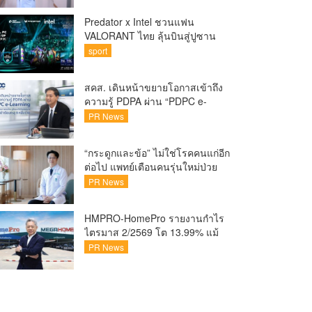
Predator x Intel ชวนแฟน
VALORANT ไทย ลุ้นบินสู่ปูซาน
เชียร์ศึก VCT Pacific Finals Busan
sport
ประเทศเกาหลีใต้ Predator x Intel
ชวนแฟน VALORANT ไทย ลุ้นบิน
สคส. เดินหน้าขยายโอกาสเข้าถึง
สู่ปูซาน แบบติดขอบสนาม พร้อม
ความรู้ PDPA ผ่าน “PDPC e-
กิจกรรมสุดพิเศษตลอดทัวร์นาเมนต์
Learning” เรียนฟรี ทุกที่ ทุกเวลา
PR News
พร้อมประกาศนียบัตร ต่อยอด
ศักยภาพคนไทยสู่สังคมดิจิทัล
“กระดูกและข้อ” ไม่ใช่โรคคนแก่อีก
ปลอดภัย เผยยอดผู้เข้าเรียนล่าสุด
ต่อไป แพทย์เตือนคนรุ่นใหม่ป่วย
ทะลุ 8 หมื่นรายแล้ว
เพิ่ม 20-30% เสี่ยง ‘ข้อเข่าเสื่อม
PR News
ก่อนวัย’ จากกระแสกีฬา
HMPRO-HomePro รายงานกำไร
ไตรมาส 2/2569 โต 13.99% แม้
เศรษฐกิจผันผวนเดินหน้าขยาย
PR News
สาขา เสริมพอร์ต Private Brand
ดัน Gross Margin เพิ่มขึ้น