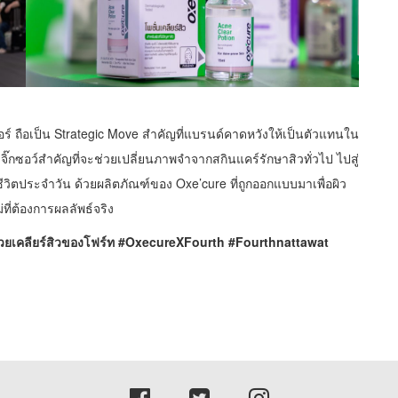
 ถือเป็น Strategic Move สำคัญที่แบรนด์คาดหวังให้เป็นตัวแทนใน
่งจิ๊กซอว์สำคัญที่จะช่วยเปลี่ยนภาพจำจากสกินแคร์รักษาสิวทั่วไป ไปสู่
ในชีวิตประจำวัน ด้วยผลิตภัณฑ์ของ Oxe’cure ที่ถูกออกแบบมาเพื่อผิว
่ต้องการผลลัพธ์จริง
ยเคลียร์สิวของโฟร์ท #OxecureXFourth #Fourthnattawat