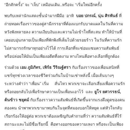
“อีกสักครั้ง” จะ “เจ็บ” เหมือนเดิม..หรือจะ “เริ่มใหม่อีกครั้ง
พบกับเหล่านักแสดงชั้นนำมากฝีมือ อาทิ
บอย ปกรณ์, นุ่น ศิรพันธ์
ที่
ถ่ายทอดเรื่องราวของคู่สามีภรรยาที่ต้องแบกรับบาดแผลในวันที่ความ
หวังพังทลายลง ความเงียบงันและความไม่เข้าใจที่สะสม ทำให้บ้านที่
เคยอบอุ่นกลายเป็นเพียงที่พักพิงที่เต็มไปด้วยรอยร้าว ในวันที่ความรัก
ไม่สามารถรักษาทุกอย่างไว้ได้ การเลือกที่จะซ่อมแซมความสัมพันธ์
หรือปล่อยให้มันเป็นเพียงอดีตที่งดงาม ทางไหนคือทางเลือกที่ถูกต้อง
ร่วมด้วย
เอม ภูมิภัทร, เพิร์ธ วีริณฐ์ศรา
กับเรื่องราวของเพื่อนสนิทที่
แชร์ทุกช่วงเวลาของชีวิตร่วมกันในบ้านเช่าหลังนี้ เมื่อเส้นบางๆ
ระหว่างคำว่า “เพื่อน” เริ่ม สั่นไหว พวกเขาจะเลือกเสี่ยงเพื่อความรัก
หรือถอยกลับไปเพื่อรักษาความเป็นเพื่อนเอาไว้ และ
ยูโร ยศวรรธน์,
ต้นข้าว ชยุตม์
กับเรื่องราวความสัมพันธ์ที่เกิดขึ้นจากแรงดึงดูดของคน
สองคน นำพาพวกเขามาพบกันในจุดที่สมองบอกให้หยุด แต่หัวใจกลับ
เรียกร้องให้อยู่ต่อ พวกเขาต้องเผชิญกับคำถามที่ว่า ความสัมพันธ์ที่ไร้
สถานะและไม่มีชื่อเรียกนี้ คือทางออกของความเหงา หรือจะเป็นเพียง