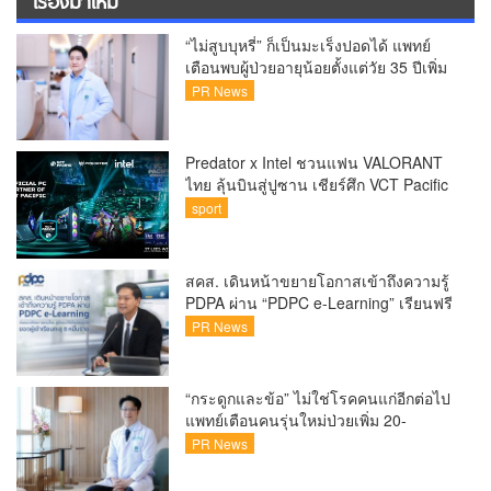
เรื่องมาใหม่
“ไม่สูบบุหรี่” ก็เป็นมะเร็งปอดได้ แพทย์
เตือนพบผู้ป่วยอายุน้อยตั้งแต่วัย 35 ปีเพิ่ม
ขึ้นคนไทยกว่า 70% รู้ตัวเมื่อโรคลุกลาม
PR News
Predator x Intel ชวนแฟน VALORANT
ไทย ลุ้นบินสู่ปูซาน เชียร์ศึก VCT Pacific
Finals Busan ประเทศเกาหลีใต้ Predator
sport
x Intel ชวนแฟน VALORANT ไทย ลุ้นบิน
สู่ปูซาน แบบติดขอบสนาม พร้อมกิจกรรม
สุดพิเศษตลอดทัวร์นาเมนต์
สคส. เดินหน้าขยายโอกาสเข้าถึงความรู้
PDPA ผ่าน “PDPC e-Learning” เรียนฟรี
ทุกที่ ทุกเวลา พร้อมประกาศนียบัตร ต่อย
PR News
อดศักยภาพคนไทยสู่สังคมดิจิทัลปลอดภัย
เผยยอดผู้เข้าเรียนล่าสุดทะลุ 8 หมื่นราย
แล้ว
“กระดูกและข้อ” ไม่ใช่โรคคนแก่อีกต่อไป
แพทย์เตือนคนรุ่นใหม่ป่วยเพิ่ม 20-
30% เสี่ยง ‘ข้อเข่าเสื่อมก่อนวัย’ จาก
PR News
กระแสกีฬา