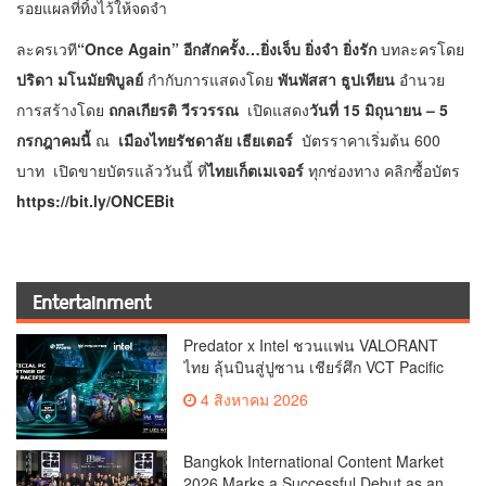
รอยแผลที่ทิ้งไว้ให้จดจำ
ละครเวที
“Once Again” อีกสักครั้ง…ยิ่งเจ็บ ยิ่งจำ ยิ่งรัก
บทละครโดย
ปริดา มโนมัยพิบูลย์
กำกับการแสดงโดย
พันพัสสา ธูปเทียน
อำนวย
การสร้างโดย
ถกลเกียรติ วีรวรรณ
เปิดแสดง
วันที่ 15 มิถุนายน – 5
กรกฎาคมนี้
ณ
เมืองไทยรัชดาลัย เธียเตอร์
บัตรราคาเริ่มต้น 600
บาท เปิดขายบัตรแล้ววันนี้ ที่
ไทยเก็ตเมเจอร์
ทุกช่องทาง คลิกซื้อบัตร
https://bit.ly/ONCEBit
Entertainment
Predator x Intel ชวนแฟน VALORANT
ไทย ลุ้นบินสู่ปูซาน เชียร์ศึก VCT Pacific
Finals Busan ประเทศเกาหลีใต้ Predator
4 สิงหาคม 2026
x Intel ชวนแฟน VALORANT ไทย ลุ้นบิน
สู่ปูซาน แบบติดขอบสนาม พร้อมกิจกรรม
สุดพิเศษตลอดทัวร์นาเมนต์
Bangkok International Content Market
2026 Marks a Successful Debut as an