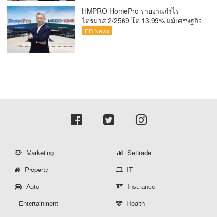
HMPRO-HomePro รายงานกำไร
ไตรมาส 2/2569 โต 13.99% แม้เศรษฐกิจ
ผันผวนเดินหน้าขยายสาขา เสริมพอร์ต
PR News
Private Brand ดัน Gross Margin เพิ่มขึ้น
Marketing
Settrade
Property
IT
Auto
Insurance
Entertainment
Health