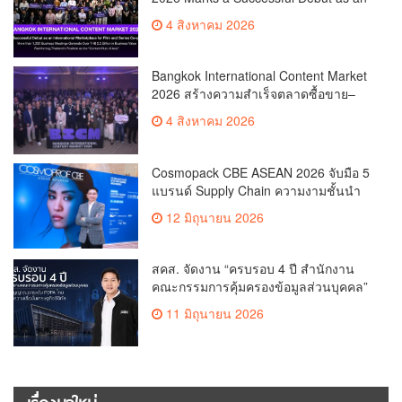
International Marketplace for Film and
4 สิงหาคม 2026
Series Co-productionMore than 1,200
Business Meetings Generate Over
THB 2.2 Billion in Business
Bangkok International Content Market
ValueReinforcing Thailand’s Position
2026 สร้างความสำเร็จตลาดซื้อขาย–
as the “Content Hub of Asia”
ร่วมผลิตคอนเทนต์ภาพยนตร์และซีรีส์
4 สิงหาคม 2026
ระดับนานาชาติเกิดการเจรจาธุรกิจกว่า
1,200 คู่ มูลค่ากว่า 2,200 ล้านบาท
ตอกย้ำไทยสู่ “Content Hub of Asia”
Cosmopack CBE ASEAN 2026 จับมือ 5
แบรนด์ Supply Chain ความงามชั้นนำ
เดินเครื่องโรงงานผลิตเครื่องสำอาง
12 มิถุนายน 2026
จำลอง “The Sunscreen Factory” ไฮไลต์
ใหม่ในงาน Cosmoprof CBE ASEAN
Bangkok 2026
สคส. จัดงาน “ครบรอบ 4 ปี สำนักงาน
คณะกรรมการคุ้มครองข้อมูลส่วนบุคคล”
ส่งสัญญาณยกระดับ PDPA ไทย สร้าง
11 มิถุนายน 2026
ความเชื่อมั่นเศรษฐกิจดิจิทัล