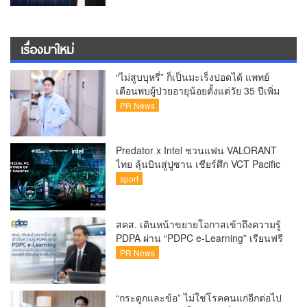
เรื่องมาใหม่
“ไม่สูบบุหรี่” ก็เป็นมะเร็งปอดได้ แพทย์
เตือนพบผู้ป่วยอายุน้อยตั้งแต่วัย 35 ปีเพิ่ม
ขึ้นคนไทยกว่า 70% รู้ตัวเมื่อโรคลุกลาม
PR News
Predator x Intel ชวนแฟน VALORANT
ไทย ลุ้นบินสู่ปูซาน เชียร์ศึก VCT Pacific
Finals Busan ประเทศเกาหลีใต้ Predator
sport
x Intel ชวนแฟน VALORANT ไทย ลุ้นบิน
สู่ปูซาน แบบติดขอบสนาม พร้อมกิจกรรม
สุดพิเศษตลอดทัวร์นาเมนต์
สคส. เดินหน้าขยายโอกาสเข้าถึงความรู้
PDPA ผ่าน “PDPC e-Learning” เรียนฟรี
ทุกที่ ทุกเวลา พร้อมประกาศนียบัตร ต่อย
PR News
อดศักยภาพคนไทยสู่สังคมดิจิทัลปลอดภัย
เผยยอดผู้เข้าเรียนล่าสุดทะลุ 8 หมื่นราย
แล้ว
“กระดูกและข้อ” ไม่ใช่โรคคนแก่อีกต่อไป