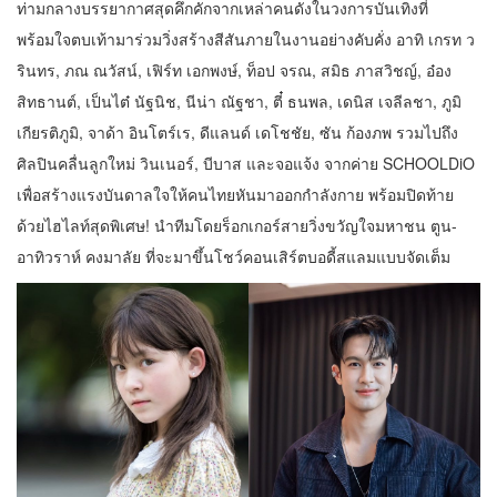
ท่ามกลางบรรยากาศสุดคึกคักจากเหล่าคนดังในวงการบันเทิงที่
พร้อมใจตบเท้ามาร่วมวิ่งสร้างสีสันภายในงานอย่างคับคั่ง อาทิ เกรท ว
รินทร, ภณ ณวัสน์, เฟิร์ท เอกพงษ์, ท็อป จรณ, สมิธ ภาสวิชญ์, อ๋อง
สิทธานต์, เป็นไต๋ นัฐนิช, นีน่า ณัฐชา, ตี๋ ธนพล, เดนิส เจลีลชา, ภูมิ
เกียรติภูมิ, จาด้า อินโตร์เร, ดีแลนด์ เดโชชัย, ซัน ก้องภพ รวมไปถึง
ศิลปินคลื่นลูกใหม่ วินเนอร์, บีบาส และจอแจ้ง จากค่าย SCHOOLDiO
เพื่อสร้างแรงบันดาลใจให้คนไทยหันมาออกกำลังกาย พร้อมปิดท้าย
ด้วยไฮไลท์สุดพิเศษ! นำทีมโดยร็อกเกอร์สายวิ่งขวัญใจมหาชน ตูน-
อาทิวราห์ คงมาลัย ที่จะมาขึ้นโชว์คอนเสิร์ตบอดี้สแลมแบบจัดเต็ม