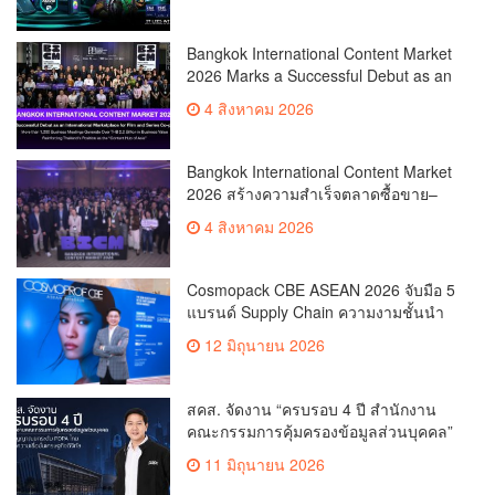
x Intel ชวนแฟน VALORANT ไทย ลุ้นบิน
สู่ปูซาน แบบติดขอบสนาม พร้อมกิจกรรม
สุดพิเศษตลอดทัวร์นาเมนต์
Bangkok International Content Market
2026 Marks a Successful Debut as an
International Marketplace for Film and
4 สิงหาคม 2026
Series Co-productionMore than 1,200
Business Meetings Generate Over
THB 2.2 Billion in Business
Bangkok International Content Market
ValueReinforcing Thailand’s Position
2026 สร้างความสำเร็จตลาดซื้อขาย–
as the “Content Hub of Asia”
ร่วมผลิตคอนเทนต์ภาพยนตร์และซีรีส์
4 สิงหาคม 2026
ระดับนานาชาติเกิดการเจรจาธุรกิจกว่า
1,200 คู่ มูลค่ากว่า 2,200 ล้านบาท
ตอกย้ำไทยสู่ “Content Hub of Asia”
Cosmopack CBE ASEAN 2026 จับมือ 5
แบรนด์ Supply Chain ความงามชั้นนำ
เดินเครื่องโรงงานผลิตเครื่องสำอาง
12 มิถุนายน 2026
จำลอง “The Sunscreen Factory” ไฮไลต์
ใหม่ในงาน Cosmoprof CBE ASEAN
Bangkok 2026
สคส. จัดงาน “ครบรอบ 4 ปี สำนักงาน
คณะกรรมการคุ้มครองข้อมูลส่วนบุคคล”
ส่งสัญญาณยกระดับ PDPA ไทย สร้าง
11 มิถุนายน 2026
ความเชื่อมั่นเศรษฐกิจดิจิทัล