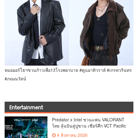
หมอออร์โธฯชวนก้าวเพื่อ13โรงพยาบาล #ตูนอาทิวราห์ #เกรทวรินทร
#ภณณวัสน์
Entertainment
Predator x Intel ชวนแฟน VALORANT
ไทย ลุ้นบินสู่ปูซาน เชียร์ศึก VCT Pacific
Finals Busan ประเทศเกาหลีใต้ Predator
4 สิงหาคม 2026