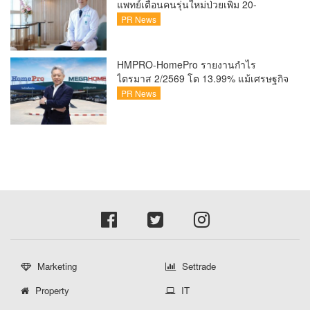
แพทย์เตือนคนรุ่นใหม่ป่วยเพิ่ม 20-
30% เสี่ยง ‘ข้อเข่าเสื่อมก่อนวัย’ จาก
PR News
กระแสกีฬา
HMPRO-HomePro รายงานกำไร
ไตรมาส 2/2569 โต 13.99% แม้เศรษฐกิจ
ผันผวนเดินหน้าขยายสาขา เสริมพอร์ต
PR News
Private Brand ดัน Gross Margin เพิ่มขึ้น
Marketing
Settrade
Property
IT