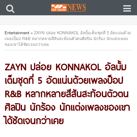
Entertainment
»
ZAYN ปล่อย KONNAKOL อัลบั้มเต็มชุดที่ 5 อัดแน่นด้วย
เพลงป็อป R&B หลากหลายสีสันสะท้อนตัวตนศิลปิน นักร้อง นักแต่งเพลง
ของเขาได้ชัดเจนกว่าเคย
ZAYN ปล่อย KONNAKOL อัลบั้ม
เต็มชุดที่ 5 อัดแน่นด้วยเพลงป็อป
R&B หลากหลายสีสันสะท้อนตัวตน
ศิลปิน นักร้อง นักแต่งเพลงของเขา
ได้ชัดเจนกว่าเคย