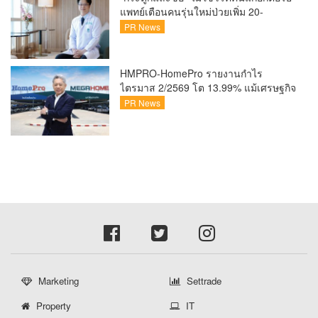
แพทย์เตือนคนรุ่นใหม่ป่วยเพิ่ม 20-
30% เสี่ยง ‘ข้อเข่าเสื่อมก่อนวัย’ จาก
PR News
กระแสกีฬา
HMPRO-HomePro รายงานกำไร
ไตรมาส 2/2569 โต 13.99% แม้เศรษฐกิจ
ผันผวนเดินหน้าขยายสาขา เสริมพอร์ต
PR News
Private Brand ดัน Gross Margin เพิ่มขึ้น
Marketing
Settrade
Property
IT