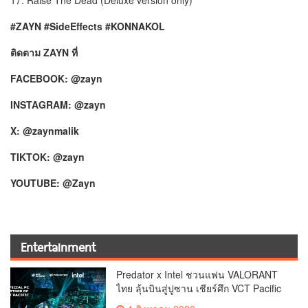
#ZAYN #SideEffects #KONNAKOL
ติดตาม ZAYN ที่
FACEBOOK:
@zayn
INSTAGRAM:
@zayn
X:
@zaynmalik
TIKTOK:
@zayn
YOUTUBE:
@Zayn
Entertainment
Predator x Intel ชวนแฟน VALORANT
ไทย ลุ้นบินสู่ปูซาน เชียร์ศึก VCT Pacific
Finals Busan ประเทศเกาหลีใต้ Predator