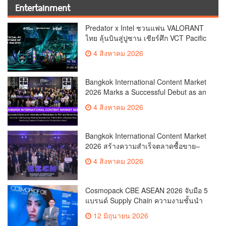
Entertainment
Predator x Intel ชวนแฟน VALORANT
ไทย ลุ้นบินสู่ปูซาน เชียร์ศึก VCT Pacific
Finals Busan ประเทศเกาหลีใต้ Predator
4 สิงหาคม 2026
x Intel ชวนแฟน VALORANT ไทย ลุ้นบิน
สู่ปูซาน แบบติดขอบสนาม พร้อมกิจกรรม
สุดพิเศษตลอดทัวร์นาเมนต์
Bangkok International Content Market
2026 Marks a Successful Debut as an
International Marketplace for Film and
4 สิงหาคม 2026
Series Co-productionMore than 1,200
Business Meetings Generate Over
THB 2.2 Billion in Business
Bangkok International Content Market
ValueReinforcing Thailand’s Position
2026 สร้างความสำเร็จตลาดซื้อขาย–
as the “Content Hub of Asia”
ร่วมผลิตคอนเทนต์ภาพยนตร์และซีรีส์
4 สิงหาคม 2026
ระดับนานาชาติเกิดการเจรจาธุรกิจกว่า
1,200 คู่ มูลค่ากว่า 2,200 ล้านบาท
ตอกย้ำไทยสู่ “Content Hub of Asia”
Cosmopack CBE ASEAN 2026 จับมือ 5
แบรนด์ Supply Chain ความงามชั้นนำ
เดินเครื่องโรงงานผลิตเครื่องสำอาง
12 มิถุนายน 2026
จำลอง “The Sunscreen Factory” ไฮไลต์