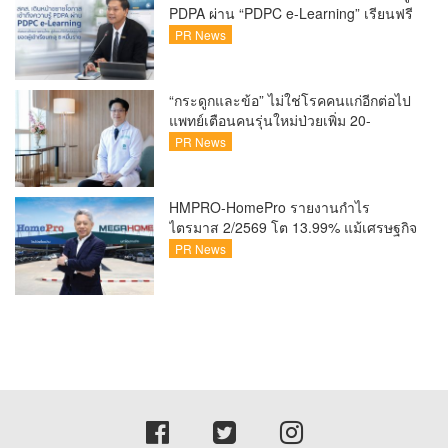
PDPA ผ่าน “PDPC e-Learning” เรียนฟรี
ทุกที่ ทุกเวลา พร้อมประกาศนียบัตร ต่อย
PR News
อดศักยภาพคนไทยสู่สังคมดิจิทัลปลอดภัย
เผยยอดผู้เข้าเรียนล่าสุดทะลุ 8 หมื่นราย
แล้ว
“กระดูกและข้อ” ไม่ใช่โรคคนแก่อีกต่อไป
แพทย์เตือนคนรุ่นใหม่ป่วยเพิ่ม 20-
30% เสี่ยง ‘ข้อเข่าเสื่อมก่อนวัย’ จาก
PR News
กระแสกีฬา
HMPRO-HomePro รายงานกำไร
ไตรมาส 2/2569 โต 13.99% แม้เศรษฐกิจ
ผันผวนเดินหน้าขยายสาขา เสริมพอร์ต
PR News
Private Brand ดัน Gross Margin เพิ่มขึ้น