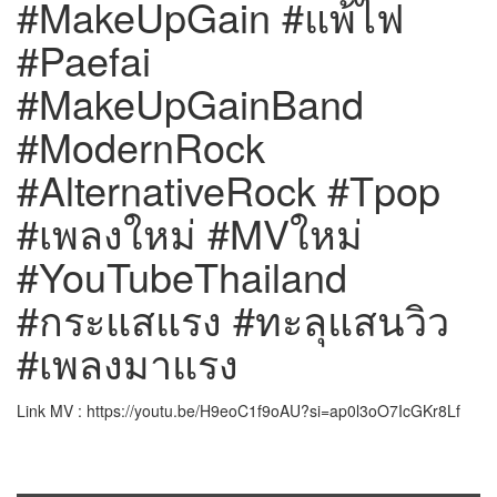
#MakeUpGain #แพ้ไฟ
#Paefai
#MakeUpGainBand
#ModernRock
#AlternativeRock #Tpop
#เพลงใหม่ #MVใหม่
#YouTubeThailand
#กระแสแรง #ทะลุแสนวิว
#เพลงมาแรง
Link MV : https://youtu.be/H9eoC1f9oAU?si=ap0l3oO7IcGKr8Lf