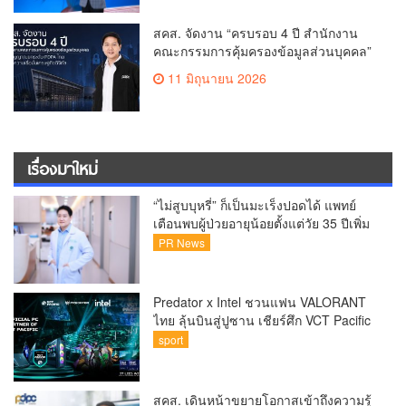
ใหม่ในงาน Cosmoprof CBE ASEAN
Bangkok 2026
สคส. จัดงาน “ครบรอบ 4 ปี สำนักงาน
คณะกรรมการคุ้มครองข้อมูลส่วนบุคคล”
ส่งสัญญาณยกระดับ PDPA ไทย สร้าง
11 มิถุนายน 2026
ความเชื่อมั่นเศรษฐกิจดิจิทัล
เรื่องมาใหม่
“ไม่สูบบุหรี่” ก็เป็นมะเร็งปอดได้ แพทย์
เตือนพบผู้ป่วยอายุน้อยตั้งแต่วัย 35 ปีเพิ่ม
ขึ้นคนไทยกว่า 70% รู้ตัวเมื่อโรคลุกลาม
PR News
Predator x Intel ชวนแฟน VALORANT
ไทย ลุ้นบินสู่ปูซาน เชียร์ศึก VCT Pacific
Finals Busan ประเทศเกาหลีใต้ Predator
sport
x Intel ชวนแฟน VALORANT ไทย ลุ้นบิน
สู่ปูซาน แบบติดขอบสนาม พร้อมกิจกรรม
สุดพิเศษตลอดทัวร์นาเมนต์
สคส. เดินหน้าขยายโอกาสเข้าถึงความรู้