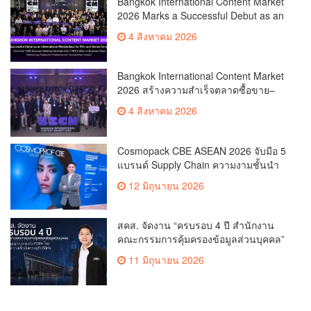
Bangkok International Content Market
2026 Marks a Successful Debut as an
International Marketplace for Film and
4 สิงหาคม 2026
Series Co-productionMore than 1,200
Business Meetings Generate Over
THB 2.2 Billion in Business
Bangkok International Content Market
ValueReinforcing Thailand’s Position
2026 สร้างความสำเร็จตลาดซื้อขาย–
as the “Content Hub of Asia”
ร่วมผลิตคอนเทนต์ภาพยนตร์และซีรีส์
4 สิงหาคม 2026
ระดับนานาชาติเกิดการเจรจาธุรกิจกว่า
1,200 คู่ มูลค่ากว่า 2,200 ล้านบาท
ตอกย้ำไทยสู่ “Content Hub of Asia”
Cosmopack CBE ASEAN 2026 จับมือ 5
แบรนด์ Supply Chain ความงามชั้นนำ
เดินเครื่องโรงงานผลิตเครื่องสำอาง
12 มิถุนายน 2026
จำลอง “The Sunscreen Factory” ไฮไลต์
ใหม่ในงาน Cosmoprof CBE ASEAN
Bangkok 2026
สคส. จัดงาน “ครบรอบ 4 ปี สำนักงาน
คณะกรรมการคุ้มครองข้อมูลส่วนบุคคล”
ส่งสัญญาณยกระดับ PDPA ไทย สร้าง
11 มิถุนายน 2026
ความเชื่อมั่นเศรษฐกิจดิจิทัล