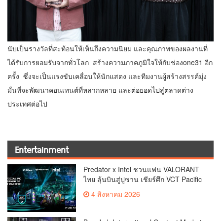
นับเป็นรางวัลที่สะท้อนให้เห็นถึงความนิยม และคุณภาพของผลงานที่
ได้รับการยอมรับจากทั่วโลก สร้างความภาคภูมิใจให้กับช่องone31 อีก
ครั้ง ซึ่งจะเป็นแรงขับเคลื่อนให้นักแสดง และทีมงานผู้สร้างสรรค์มุ่ง
มั่นที่จะพัฒนาคอนเทนต์ที่หลากหลาย และต่อยอดไปสู่ตลาดต่าง
ประเทศต่อไป
Entertainment
Predator x Intel ชวนแฟน VALORANT
ไทย ลุ้นบินสู่ปูซาน เชียร์ศึก VCT Pacific
Finals Busan ประเทศเกาหลีใต้ Predator
4 สิงหาคม 2026
x Intel ชวนแฟน VALORANT ไทย ลุ้นบิน
สู่ปูซาน แบบติดขอบสนาม พร้อมกิจกรรม
สุดพิเศษตลอดทัวร์นาเมนต์