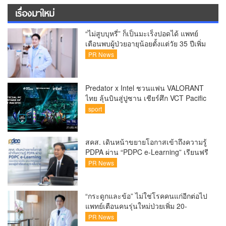
เรื่องมาใหม่
“ไม่สูบบุหรี่” ก็เป็นมะเร็งปอดได้ แพทย์
เตือนพบผู้ป่วยอายุน้อยตั้งแต่วัย 35 ปีเพิ่ม
ขึ้นคนไทยกว่า 70% รู้ตัวเมื่อโรคลุกลาม
PR News
Predator x Intel ชวนแฟน VALORANT
ไทย ลุ้นบินสู่ปูซาน เชียร์ศึก VCT Pacific
Finals Busan ประเทศเกาหลีใต้ Predator
sport
x Intel ชวนแฟน VALORANT ไทย ลุ้นบิน
สู่ปูซาน แบบติดขอบสนาม พร้อมกิจกรรม
สุดพิเศษตลอดทัวร์นาเมนต์
สคส. เดินหน้าขยายโอกาสเข้าถึงความรู้
PDPA ผ่าน “PDPC e-Learning” เรียนฟรี
ทุกที่ ทุกเวลา พร้อมประกาศนียบัตร ต่อย
PR News
อดศักยภาพคนไทยสู่สังคมดิจิทัลปลอดภัย
เผยยอดผู้เข้าเรียนล่าสุดทะลุ 8 หมื่นราย
แล้ว
“กระดูกและข้อ” ไม่ใช่โรคคนแก่อีกต่อไป
แพทย์เตือนคนรุ่นใหม่ป่วยเพิ่ม 20-
30% เสี่ยง ‘ข้อเข่าเสื่อมก่อนวัย’ จาก
PR News