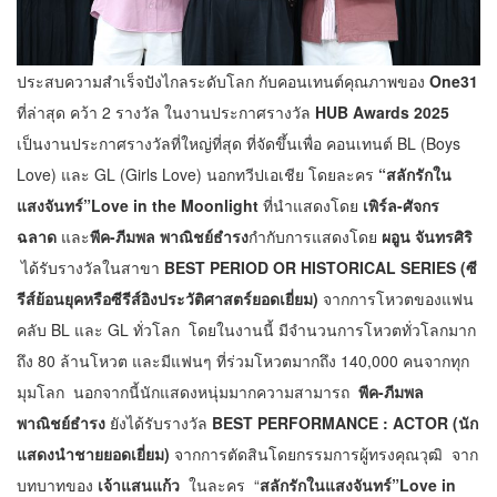
ประสบความสำเร็จปังไกลระดับโลก กับคอนเทนต์คุณภาพของ
One31
ที่ล่าสุด คว้า 2 รางวัล ในงานประกาศรางวัล
HUB Awards 2025
เป็นงานประกาศรางวัลที่ใหญ่ที่สุด ที่จัดขึ้นเพื่อ คอนเทนต์ BL (Boys
Love) และ GL (Girls Love) นอกทวีปเอเชีย โดยละคร
“สลักรักใน
แสงจันทร์”Love in the Moonlight
ที่นำแสดงโดย
เพิร์ล-ศัจกร
ฉลาด
และ
พีค-ภีมพล พาณิชย์ธำรง
กำกับการแสดงโดย
ผอูน จันทรศิริ
ได้รับรางวัลในสาขา
BEST PERIOD OR HISTORICAL SERIES (ซี
รีส์ย้อนยุคหรือซีรีส์อิงประวัติศาสตร์ยอดเยี่ยม)
จากการโหวตของแฟน
คลับ BL และ GL ทั่วโลก โดยในงานนี้ มีจำนวนการโหวตทั่วโลกมาก
ถึง 80 ล้านโหวต และมีแฟนๆ ที่ร่วมโหวตมากถึง 140,000 คนจากทุก
มุมโลก นอกจากนี้นักแสดงหนุ่มมากความสามารถ
พีค-ภีมพล
พาณิชย์ธำรง
ยังได้รับรางวัล
BEST PERFORMANCE : ACTOR (นัก
แสดงนำชายยอดเยี่ยม)
จากการตัดสินโดยกรรมการผู้ทรงคุณวุฒิ จาก
บทบาทของ
เจ้าแสนแก้ว
ในละคร “
สลักรักในแสงจันทร์”Love in