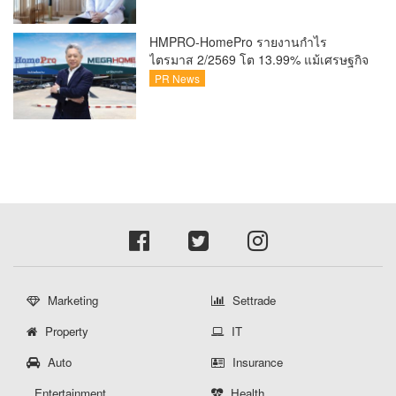
กระแสกีฬา
HMPRO-HomePro รายงานกำไร
ไตรมาส 2/2569 โต 13.99% แม้เศรษฐกิจ
ผันผวนเดินหน้าขยายสาขา เสริมพอร์ต
PR News
Private Brand ดัน Gross Margin เพิ่มขึ้น
Marketing
Settrade
Property
IT
Auto
Insurance
Entertainment
Health