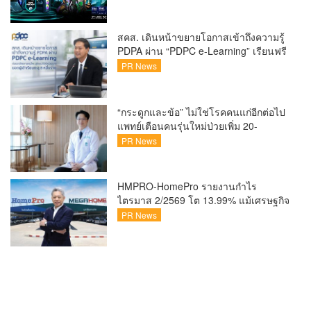
x Intel ชวนแฟน VALORANT ไทย ลุ้นบิน
สู่ปูซาน แบบติดขอบสนาม พร้อมกิจกรรม
สุดพิเศษตลอดทัวร์นาเมนต์
สคส. เดินหน้าขยายโอกาสเข้าถึงความรู้
PDPA ผ่าน “PDPC e-Learning” เรียนฟรี
ทุกที่ ทุกเวลา พร้อมประกาศนียบัตร ต่อย
PR News
อดศักยภาพคนไทยสู่สังคมดิจิทัลปลอดภัย
เผยยอดผู้เข้าเรียนล่าสุดทะลุ 8 หมื่นราย
แล้ว
“กระดูกและข้อ” ไม่ใช่โรคคนแก่อีกต่อไป
แพทย์เตือนคนรุ่นใหม่ป่วยเพิ่ม 20-
30% เสี่ยง ‘ข้อเข่าเสื่อมก่อนวัย’ จาก
PR News
กระแสกีฬา
HMPRO-HomePro รายงานกำไร
ไตรมาส 2/2569 โต 13.99% แม้เศรษฐกิจ
ผันผวนเดินหน้าขยายสาขา เสริมพอร์ต
PR News
Private Brand ดัน Gross Margin เพิ่มขึ้น