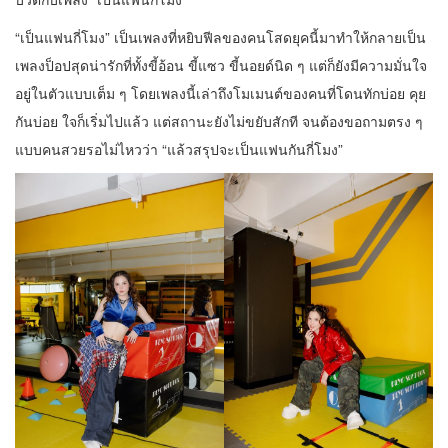
“เป็นแฟนกี่โมง” เป็นเพลงที่หยิบฟีลของคนโสดยุคนี้มาทำให้กลายเป็น
เพลงป็อปสุดน่ารักที่ทั้งขี้อ้อน ขี้แซว ขี้นอยด์นิด ๆ แต่ก็ยังมีความมั่นใจ
อยู่ในตัวแบบเต็ม ๆ โดยเพลงนี้เล่าถึงโมเมนต์ของคนที่โดนทักบ่อย คุย
กันบ่อย ใจก็เริ่มไปแล้ว แต่สถานะยังไม่ขยับสักที จนต้องขอถามตรง ๆ
แบบคนสวยรอไม่ไหวว่า “แล้วสรุปจะเป็นแฟนกันกี่โมง”