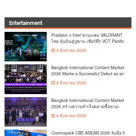
Entertainment
Predator x Intel ชวนแฟน VALORANT
ไทย ลุ้นบินสู่ปูซาน เชียร์ศึก VCT Pacific
Finals Busan ประเทศเกาหลีใต้ Predator
4 สิงหาคม 2026
x Intel ชวนแฟน VALORANT ไทย ลุ้นบิน
สู่ปูซาน แบบติดขอบสนาม พร้อมกิจกรรม
สุดพิเศษตลอดทัวร์นาเมนต์
Bangkok International Content Market
2026 Marks a Successful Debut as an
International Marketplace for Film and
4 สิงหาคม 2026
Series Co-productionMore than 1,200
Business Meetings Generate Over
THB 2.2 Billion in Business
Bangkok International Content Market
ValueReinforcing Thailand’s Position
2026 สร้างความสำเร็จตลาดซื้อขาย–
as the “Content Hub of Asia”
ร่วมผลิตคอนเทนต์ภาพยนตร์และซีรีส์
4 สิงหาคม 2026
ระดับนานาชาติเกิดการเจรจาธุรกิจกว่า
1,200 คู่ มูลค่ากว่า 2,200 ล้านบาท
ตอกย้ำไทยสู่ “Content Hub of Asia”
Cosmopack CBE ASEAN 2026 จับมือ 5