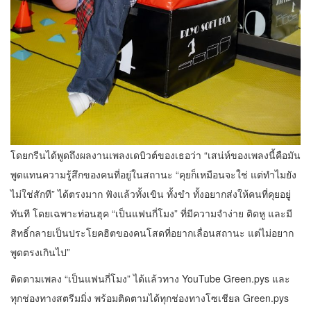
โดยกรีนได้พูดถึงผลงานเพลงเดบิวต์ของเธอว่า “เสน่ห์ของเพลงนี้คือมัน
พูดแทนความรู้สึกของคนที่อยู่ในสถานะ “คุยก็เหมือนจะใช่ แต่ทำไมยัง
ไม่ใช่สักที” ได้ตรงมาก ฟังแล้วทั้งเขิน ทั้งขำ ทั้งอยากส่งให้คนที่คุยอยู่
ทันที โดยเฉพาะท่อนฮุค “เป็นแฟนกี่โมง” ที่มีความจำง่าย ติดหู และมี
สิทธิ์กลายเป็นประโยคฮิตของคนโสดที่อยากเลื่อนสถานะ แต่ไม่อยาก
พูดตรงเกินไป”
ติดตามเพลง “เป็นแฟนกี่โมง” ได้แล้วทาง YouTube Green.pys และ
ทุกช่องทางสตรีมมิ่ง พร้อมติดตามได้ทุกช่องทางโซเชียล Green.pys