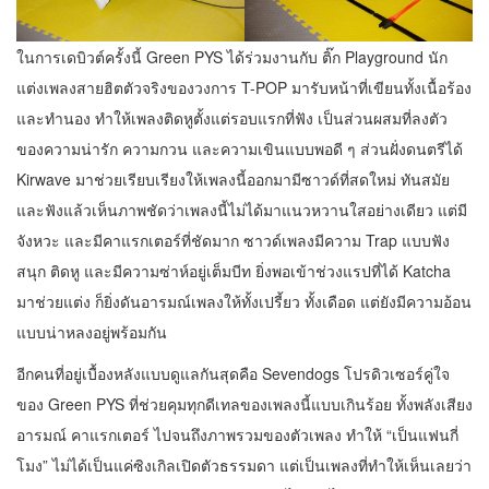
ในการเดบิวต์ครั้งนี้ Green PYS ได้ร่วมงานกับ ติ๊ก Playground นัก
แต่งเพลงสายฮิตตัวจริงของวงการ T-POP มารับหน้าที่เขียนทั้งเนื้อร้อง
และทำนอง ทำให้เพลงติดหูตั้งแต่รอบแรกที่ฟัง เป็นส่วนผสมที่ลงตัว
ของความน่ารัก ความกวน และความเขินแบบพอดี ๆ ส่วนฝั่งดนตรีได้
Kirwave มาช่วยเรียบเรียงให้เพลงนี้ออกมามีซาวด์ที่สดใหม่ ทันสมัย
และฟังแล้วเห็นภาพชัดว่าเพลงนี้ไม่ได้มาแนวหวานใสอย่างเดียว แต่มี
จังหวะ และมีคาแรกเตอร์ที่ชัดมาก ซาวด์เพลงมีความ Trap แบบฟัง
สนุก ติดหู และมีความซ่าห์อยู่เต็มบีท ยิ่งพอเข้าช่วงแรปที่ได้ Katcha
มาช่วยแต่ง ก็ยิ่งดันอารมณ์เพลงให้ทั้งเปรี้ยว ทั้งเดือด แต่ยังมีความอ้อน
แบบน่าหลงอยู่พร้อมกัน
อีกคนที่อยู่เบื้องหลังแบบดูแลกันสุดคือ Sevendogs โปรดิวเซอร์คู่ใจ
ของ Green PYS ที่ช่วยคุมทุกดีเทลของเพลงนี้แบบเกินร้อย ทั้งพลังเสียง
อารมณ์ คาแรกเตอร์ ไปจนถึงภาพรวมของตัวเพลง ทำให้ “เป็นแฟนกี่
โมง” ไม่ได้เป็นแค่ซิงเกิลเปิดตัวธรรมดา แต่เป็นเพลงที่ทำให้เห็นเลยว่า