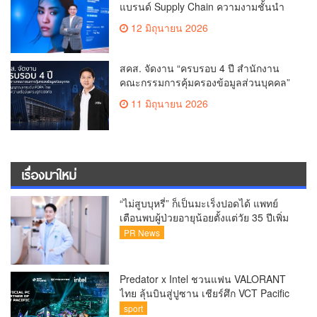
แบรนด์ Supply Chain ความงามชั้นนำ
เดินเครื่องโรงงานผลิตเครื่องสำอาง
12 มิถุนายน 2026
จำลอง “The Sunscreen Factory” ไฮไลต์
ใหม่ในงาน Cosmoprof CBE ASEAN
Bangkok 2026
สคส. จัดงาน “ครบรอบ 4 ปี สำนักงาน
คณะกรรมการคุ้มครองข้อมูลส่วนบุคคล”
ส่งสัญญาณยกระดับ PDPA ไทย สร้าง
11 มิถุนายน 2026
ความเชื่อมั่นเศรษฐกิจดิจิทัล
เรื่องมาใหม่
“ไม่สูบบุหรี่” ก็เป็นมะเร็งปอดได้ แพทย์
เตือนพบผู้ป่วยอายุน้อยตั้งแต่วัย 35 ปีเพิ่ม
ขึ้นคนไทยกว่า 70% รู้ตัวเมื่อโรคลุกลาม
PR News
Predator x Intel ชวนแฟน VALORANT
ไทย ลุ้นบินสู่ปูซาน เชียร์ศึก VCT Pacific
Finals Busan ประเทศเกาหลีใต้ Predator
sport