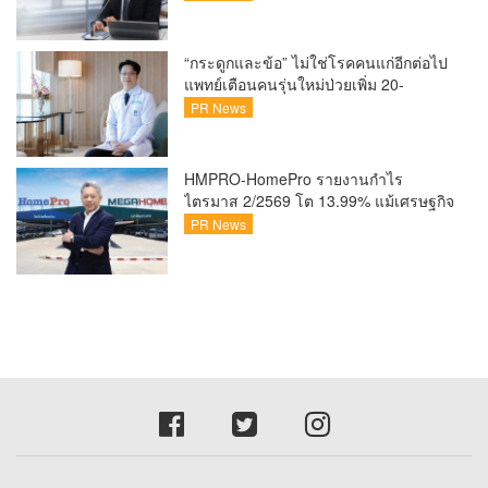
อดศักยภาพคนไทยสู่สังคมดิจิทัลปลอดภัย
เผยยอดผู้เข้าเรียนล่าสุดทะลุ 8 หมื่นราย
แล้ว
“กระดูกและข้อ” ไม่ใช่โรคคนแก่อีกต่อไป
แพทย์เตือนคนรุ่นใหม่ป่วยเพิ่ม 20-
30% เสี่ยง ‘ข้อเข่าเสื่อมก่อนวัย’ จาก
PR News
กระแสกีฬา
HMPRO-HomePro รายงานกำไร
ไตรมาส 2/2569 โต 13.99% แม้เศรษฐกิจ
ผันผวนเดินหน้าขยายสาขา เสริมพอร์ต
PR News
Private Brand ดัน Gross Margin เพิ่มขึ้น