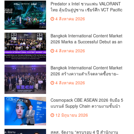
Predator x Intel ชวนแฟน VALORANT
ไทย ลุ้นบินสู่ปูซาน เชียร์ศึก VCT Pacific
Finals Busan ประเทศเกาหลีใต้ Predator
4 สิงหาคม 2026
x Intel ชวนแฟน VALORANT ไทย ลุ้นบิน
สู่ปูซาน แบบติดขอบสนาม พร้อมกิจกรรม
สุดพิเศษตลอดทัวร์นาเมนต์
Bangkok International Content Market
2026 Marks a Successful Debut as an
International Marketplace for Film and
4 สิงหาคม 2026
Series Co-productionMore than 1,200
Business Meetings Generate Over
THB 2.2 Billion in Business
Bangkok International Content Market
ValueReinforcing Thailand’s Position
2026 สร้างความสำเร็จตลาดซื้อขาย–
as the “Content Hub of Asia”
ร่วมผลิตคอนเทนต์ภาพยนตร์และซีรีส์
4 สิงหาคม 2026
ระดับนานาชาติเกิดการเจรจาธุรกิจกว่า
1,200 คู่ มูลค่ากว่า 2,200 ล้านบาท
ตอกย้ำไทยสู่ “Content Hub of Asia”
Cosmopack CBE ASEAN 2026 จับมือ 5
แบรนด์ Supply Chain ความงามชั้นนำ
เดินเครื่องโรงงานผลิตเครื่องสำอาง
12 มิถุนายน 2026
จำลอง “The Sunscreen Factory” ไฮไลต์
ใหม่ในงาน Cosmoprof CBE ASEAN
Bangkok 2026
สคส. จัดงาน “ครบรอบ 4 ปี สำนักงาน