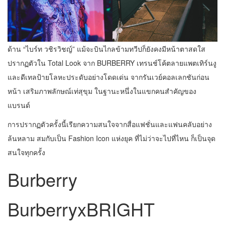
ด้าน “ไบร์ท วชิรวิชญ์” แม้จะบินไกลข้ามทวีปก็ยังคงมีหน้าตาสดใส
ปรากฏตัวใน Total Look จาก BURBERRY เทรนช์โค้ตลายแพตเทิร์นงู
และดีเทลป้ายโลหะประดับอย่างโดดเด่น จากรันเวย์คอลเลกชันก่อน
หน้า เสริมภาพลักษณ์เท่สุขุม ในฐานะหนึ่งในแขกคนสำคัญของ
แบรนด์
การปรากฏตัวครั้งนี้เรียกความสนใจจากสื่อแฟชั่นและแฟนคลับอย่าง
ล้นหลาม สมกับเป็น Fashion Icon แห่งยุค ที่ไม่ว่าจะไปที่ไหน ก็เป็นจุด
สนใจทุกครั้ง
Burberry
BurberryxBRIGHT