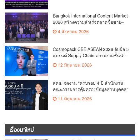
Series Co-productionMore than 1,200
Business Meetings Generate Over
THB 2.2 Billion in Business
Bangkok International Content Market
ValueReinforcing Thailand’s Position
2026 สร้างความสำเร็จตลาดซื้อขาย–
as the “Content Hub of Asia”
ร่วมผลิตคอนเทนต์ภาพยนตร์และซีรีส์
4 สิงหาคม 2026
ระดับนานาชาติเกิดการเจรจาธุรกิจกว่า
1,200 คู่ มูลค่ากว่า 2,200 ล้านบาท
ตอกย้ำไทยสู่ “Content Hub of Asia”
Cosmopack CBE ASEAN 2026 จับมือ 5
แบรนด์ Supply Chain ความงามชั้นนำ
เดินเครื่องโรงงานผลิตเครื่องสำอาง
12 มิถุนายน 2026
จำลอง “The Sunscreen Factory” ไฮไลต์
ใหม่ในงาน Cosmoprof CBE ASEAN
Bangkok 2026
สคส. จัดงาน “ครบรอบ 4 ปี สำนักงาน
คณะกรรมการคุ้มครองข้อมูลส่วนบุคคล”
ส่งสัญญาณยกระดับ PDPA ไทย สร้าง
11 มิถุนายน 2026
ความเชื่อมั่นเศรษฐกิจดิจิทัล
เรื่องมาใหม่