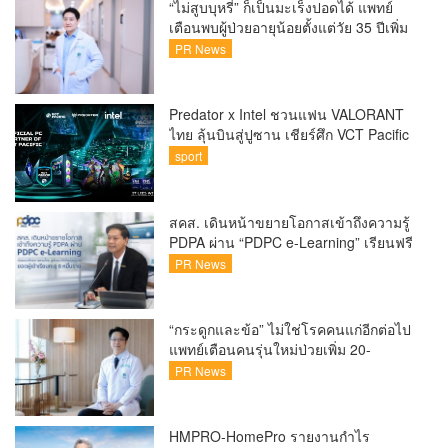
“ไม่สูบบุหรี่” ก็เป็นมะเร็งปอดได้ แพทย์
เตือนพบผู้ป่วยอายุน้อยตั้งแต่วัย 35 ปีเพิ่ม
ขึ้นคนไทยกว่า 70% รู้ตัวเมื่อโรคลุกลาม
PR News
Predator x Intel ชวนแฟน VALORANT
ไทย ลุ้นบินสู่ปูซาน เชียร์ศึก VCT Pacific
Finals Busan ประเทศเกาหลีใต้ Predator
sport
x Intel ชวนแฟน VALORANT ไทย ลุ้นบิน
สู่ปูซาน แบบติดขอบสนาม พร้อมกิจกรรม
สุดพิเศษตลอดทัวร์นาเมนต์
สคส. เดินหน้าขยายโอกาสเข้าถึงความรู้
PDPA ผ่าน “PDPC e-Learning” เรียนฟรี
ทุกที่ ทุกเวลา พร้อมประกาศนียบัตร ต่อย
PR News
อดศักยภาพคนไทยสู่สังคมดิจิทัลปลอดภัย
เผยยอดผู้เข้าเรียนล่าสุดทะลุ 8 หมื่นราย
แล้ว
“กระดูกและข้อ” ไม่ใช่โรคคนแก่อีกต่อไป
แพทย์เตือนคนรุ่นใหม่ป่วยเพิ่ม 20-
30% เสี่ยง ‘ข้อเข่าเสื่อมก่อนวัย’ จาก
PR News
กระแสกีฬา
HMPRO-HomePro รายงานกำไร