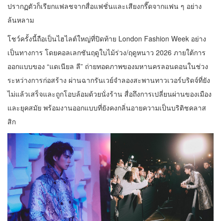
ปรากฏตัวก็เรียกแฟลชจากสื่อแฟชั่นและเสียงกรี๊ดจากแฟน ๆ อย่าง
ล้นหลาม
โชว์ครั้งนี้ถือเป็นไฮไลต์ใหญ่ที่ปิดท้าย London Fashion Week อย่าง
เป็นทางการ โดยคอลเลกชันฤดูใบไม้ร่วง/ฤดูหนาว 2026 ภายใต้การ
ออกแบบของ “แดเนียล ลี” ถ่ายทอดภาพของมหานครลอนดอนในช่วง
ระหว่างการก่อสร้าง ผ่านฉากรันเวย์จำลองสะพานทาวเวอร์บริดจ์ที่ยัง
ไม่แล้วเสร็จและถูกโอบล้อมด้วยนั่งร้าน สื่อถึงการเปลี่ยนผ่านของเมือง
และยุคสมัย พร้อมงานออกแบบที่ยังคงกลิ่นอายความเป็นบริติชคลาส
สิก