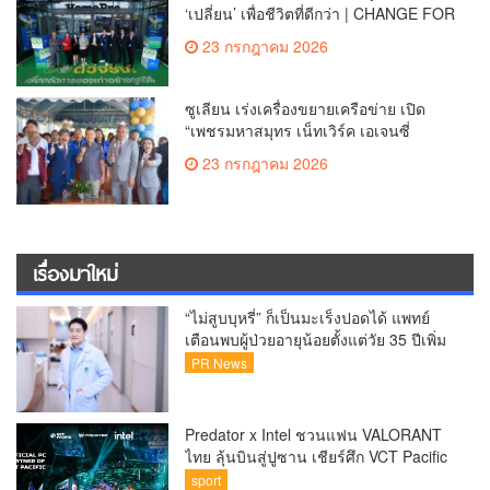
‘เปลี่ยน’ เพื่อชีวิตที่ดีกว่า | CHANGE FOR
BETTER LIVING เมื่อ ‘ของเก่า’ ได้ไปต่อ
23 กรกฎาคม 2026
ซูเลียน เร่งเครื่องขยายเครือข่าย เปิด
“เพชรมหาสมุทร เน็ทเวิร์ค เอเจนซี่
(MGC)” ตอกย้ำการเติบโตเครือข่าย
23 กรกฎาคม 2026
พร้อมยกระดับการสนับสนุนสมาชิก
เรื่องมาใหม่
“ไม่สูบบุหรี่” ก็เป็นมะเร็งปอดได้ แพทย์
เตือนพบผู้ป่วยอายุน้อยตั้งแต่วัย 35 ปีเพิ่ม
ขึ้นคนไทยกว่า 70% รู้ตัวเมื่อโรคลุกลาม
PR News
Predator x Intel ชวนแฟน VALORANT
ไทย ลุ้นบินสู่ปูซาน เชียร์ศึก VCT Pacific
Finals Busan ประเทศเกาหลีใต้ Predator
sport