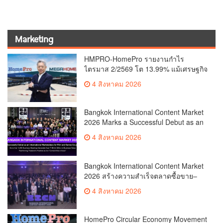
Marketing
HMPRO-HomePro รายงานกำไร
ไตรมาส 2/2569 โต 13.99% แม้เศรษฐกิจ
ผันผวนเดินหน้าขยายสาขา เสริมพอร์ต
4 สิงหาคม 2026
Private Brand ดัน Gross Margin เพิ่มขึ้น
Bangkok International Content Market
2026 Marks a Successful Debut as an
International Marketplace for Film and
4 สิงหาคม 2026
Series Co-productionMore than 1,200
Business Meetings Generate Over
THB 2.2 Billion in Business
Bangkok International Content Market
ValueReinforcing Thailand’s Position
2026 สร้างความสำเร็จตลาดซื้อขาย–
as the “Content Hub of Asia”
ร่วมผลิตคอนเทนต์ภาพยนตร์และซีรีส์
4 สิงหาคม 2026
ระดับนานาชาติเกิดการเจรจาธุรกิจกว่า
1,200 คู่ มูลค่ากว่า 2,200 ล้านบาท
ตอกย้ำไทยสู่ “Content Hub of Asia”
HomePro Circular Economy Movement