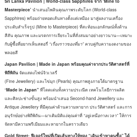
Sri Lanka Pavilion | World-class Sapphires จาก ‘Mine to
Masterpiece’
นำเสนอไพลินคุณภาพระดับโลก (World-class
Sapphires) พร้อมถ่ายทอดเส้นทางตั้งแต่เหมือง มาสู่ผลงานเครื่อง
ประดับสำเร็จรูป (Mine to Masterpiece) ที่สะท้อนเอกลักษณ์ทั้งด้าน
สีสัน คุณภาพ และมรดกการเจียระไนที่สั่งสมมาอย่างยาวนาน—เหมาะ
กับผู้ซื้อที่อยากเห็นสตอรี่
“เรื่องราวของที่มา”
ควบคู่กับความงดงามของ
พลอยสี
Japan Pavilion | Made in Japan พร้อมคุณค่าจากประวัติศาสตร์ที่
พิถีพิถัน
จัดแสดงไฟน์จิวเวลรี่
(Fine Jewellery) และไข่มุก (Pearls) คุณภาพสูงภายใต้มาตรฐาน
“
Made in Japan”
ที่โดดเด่นทั้งความประณีต เทคโนโลยีการผลิต
และศิลปะช่างขั้นสูง พร้อมนำเสนอ Second-hand Jewellery และ
Antique Jewellery ที่มีคุณค่าด้านความหายาก ประวัติศาสตร์ และการ
อนุรักษ์อย่างพิถีพิถัน—มาเติมมิติแง่คุณค่าที่
“อยู่เหนือกาลเวลา”
ให้การ
จัดหามีความพรีเมียมและหายากในคราวเดียว
Gold Street: ฟีเจอร์ใหม่ที่เปิดเส้นทางให้ทอง “เดินเข้าหาคนซื้อ” ได้