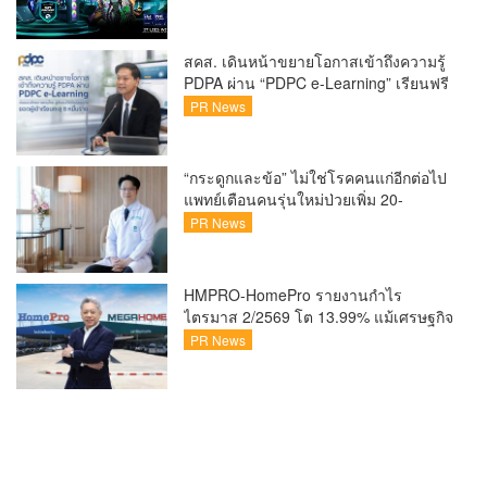
x Intel ชวนแฟน VALORANT ไทย ลุ้นบิน
สู่ปูซาน แบบติดขอบสนาม พร้อมกิจกรรม
สุดพิเศษตลอดทัวร์นาเมนต์
สคส. เดินหน้าขยายโอกาสเข้าถึงความรู้
PDPA ผ่าน “PDPC e-Learning” เรียนฟรี
ทุกที่ ทุกเวลา พร้อมประกาศนียบัตร ต่อย
PR News
อดศักยภาพคนไทยสู่สังคมดิจิทัลปลอดภัย
เผยยอดผู้เข้าเรียนล่าสุดทะลุ 8 หมื่นราย
แล้ว
“กระดูกและข้อ” ไม่ใช่โรคคนแก่อีกต่อไป
แพทย์เตือนคนรุ่นใหม่ป่วยเพิ่ม 20-
30% เสี่ยง ‘ข้อเข่าเสื่อมก่อนวัย’ จาก
PR News
กระแสกีฬา
HMPRO-HomePro รายงานกำไร
ไตรมาส 2/2569 โต 13.99% แม้เศรษฐกิจ
ผันผวนเดินหน้าขยายสาขา เสริมพอร์ต
PR News
Private Brand ดัน Gross Margin เพิ่มขึ้น