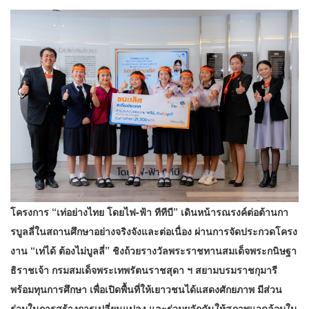
โครงการ “เท่อย่างไทย โดยไฟ-ฟ้า ทีทีบี” เดินหน้ารณรงค์ต่อต้านกา
รบูลลี่ในสถานศึกษาอย่างจริงจังและต่อเนื่อง ผ่านการจัดประกวดโครง
งาน “เท่ได้ ต้องไม่บูลลี่” ชิงถ้วยรางวัลพระราชทานสมเด็จพระกนิษฐา
ธิราชเจ้า กรมสมเด็จพระเทพรัตนราชสุดา ฯ สยามบรมราชกุมารี
พร้อมทุนการศึกษา เพื่อเปิดพื้นที่ให้เยาวชนได้แสดงศักยภาพ มีส่วน
ร่วมในการสร้างการเปลี่ยนแปลง และร่วมผลักดันให้สภาพแวดล้อมใน