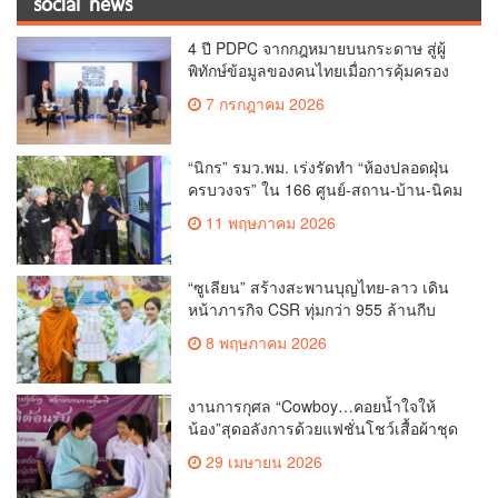
social news
4 ปี PDPC จากกฎหมายบนกระดาษ สู่ผู้
พิทักษ์ข้อมูลของคนไทยเมื่อการคุ้มครอง
ข้อมูลส่วนบุคคลกลายเป็นด่านหน้าสร้าง
7 กรกฎาคม 2026
“Digital Trust” ในยุค AI
“นิกร” รมว.พม. เร่งรัดทำ “ห้องปลอดฝุ่น
ครบวงจร” ใน 166 ศูนย์-สถาน-บ้าน-นิคม
ทั่วประเทศ พร้อมยกระดับพัฒนาคุณภาพ
11 พฤษภาคม 2026
ชีวิตทุกช่วงวัย จ.เชียงใหม่
“ซูเลียน” สร้างสะพานบุญไทย-ลาว เดิน
หน้าภารกิจ CSR ทุ่มกว่า 955 ล้านกีบ
หนุนพระพุทธศาสนา-การศึกษา สร้าง
8 พฤษภาคม 2026
คุณค่าสู่สังคมอย่างยั่งยืน
งานการกุศล “Cowboy…คอยน้ำใจให้
น้อง”สุดอลังการด้วยแฟชั่นโชว์เสื้อผ้าชุด
วิคตอเรีย พร้อม เครื่องประดับเพชรมูลค่า
29 เมษายน 2026
กว่า 200 ล้านบาท