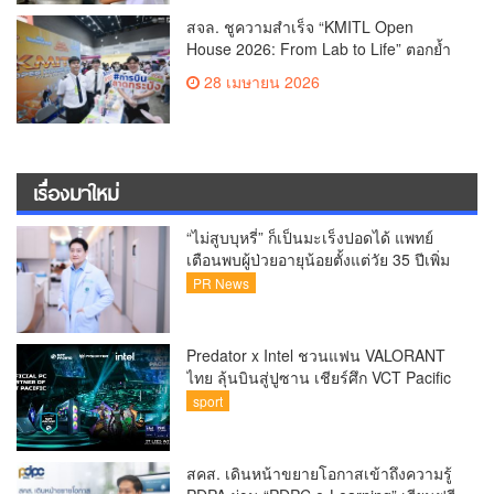
สจล. ชูความสำเร็จ “KMITL Open
House 2026: From Lab to Life” ตอกย้ำ
การเรียนรู้สู่โลกจริง
28 เมษายน 2026
เรื่องมาใหม่
“ไม่สูบบุหรี่” ก็เป็นมะเร็งปอดได้ แพทย์
เตือนพบผู้ป่วยอายุน้อยตั้งแต่วัย 35 ปีเพิ่ม
ขึ้นคนไทยกว่า 70% รู้ตัวเมื่อโรคลุกลาม
PR News
Predator x Intel ชวนแฟน VALORANT
ไทย ลุ้นบินสู่ปูซาน เชียร์ศึก VCT Pacific
Finals Busan ประเทศเกาหลีใต้ Predator
sport
x Intel ชวนแฟน VALORANT ไทย ลุ้นบิน
สู่ปูซาน แบบติดขอบสนาม พร้อมกิจกรรม
สุดพิเศษตลอดทัวร์นาเมนต์
สคส. เดินหน้าขยายโอกาสเข้าถึงความรู้