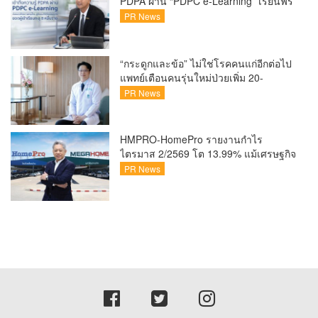
PDPA ผ่าน “PDPC e-Learning” เรียนฟรี
ทุกที่ ทุกเวลา พร้อมประกาศนียบัตร ต่อย
PR News
อดศักยภาพคนไทยสู่สังคมดิจิทัลปลอดภัย
เผยยอดผู้เข้าเรียนล่าสุดทะลุ 8 หมื่นราย
แล้ว
“กระดูกและข้อ” ไม่ใช่โรคคนแก่อีกต่อไป
แพทย์เตือนคนรุ่นใหม่ป่วยเพิ่ม 20-
30% เสี่ยง ‘ข้อเข่าเสื่อมก่อนวัย’ จาก
PR News
กระแสกีฬา
HMPRO-HomePro รายงานกำไร
ไตรมาส 2/2569 โต 13.99% แม้เศรษฐกิจ
ผันผวนเดินหน้าขยายสาขา เสริมพอร์ต
PR News
Private Brand ดัน Gross Margin เพิ่มขึ้น