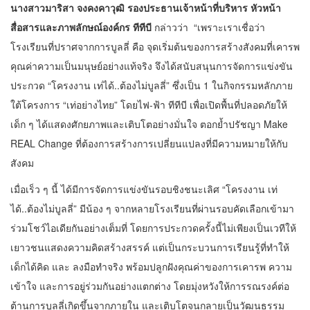
นางสาวมาริสา จงคงคาวุฒิ
รองประธานเจ้าหน้าที่บริหาร หัวหน้า
สื่อสารและภาพลักษณ์องค์กร ทีทีบี
กล่าวว่า “เพราะเราเชื่อว่า
โรงเรียนที่ปราศจากการบูลลี่ คือ จุดเริ่มต้นของการสร้างสังคมที่เคารพ
คุณค่าความเป็นมนุษย์อย่างแท้จริง จึงได้สนับสนุนการจัดการแข่งขัน
ประกวด “โครงงาน เท่ได้..ต้องไม่บูลลี่” ซึ่งเป็น 1 ในกิจกรรมหลักภาย
ใต้โครงการ “เท่อย่างไทย” โดยไฟ-ฟ้า ทีทีบี เพื่อเปิดพื้นที่ปลอดภัยให้
เด็ก ๆ ได้แสดงศักยภาพและเติบโตอย่างมั่นใจ ตอกย้ำปรัชญา Make
REAL Change ที่ต้องการสร้างการเปลี่ยนแปลงที่มีความหมายให้กับ
สังคม
เมื่อเร็ว ๆ นี้ ได้มีการจัดการแข่งขันรอบชิงชนะเลิศ “โครงงาน เท่
ได้..ต้องไม่บูลลี่” มีน้อง ๆ จากหลายโรงเรียนที่ผ่านรอบคัดเลือกเข้ามา
ร่วมโชว์ไอเดียกันอย่างเต็มที่ โดยการประกวดครั้งนี้ไม่เพียงเป็นเวทีให้
เยาวชนแสดงความคิดสร้างสรรค์ แต่เป็นกระบวนการเรียนรู้ที่ทำให้
เด็กได้คิด และ ลงมือทำจริง พร้อมปลูกฝังคุณค่าของการเคารพ ความ
เข้าใจ และการอยู่ร่วมกันอย่างแตกต่าง โดยมุ่งหวังให้การรณรงค์ต่อ
ต้านการบูลลี่เกิดขึ้นจากภายใน และเติบโตจนกลายเป็นวัฒนธรรม