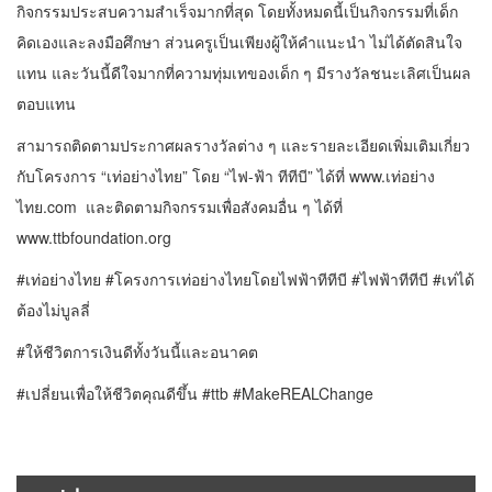
กิจกรรมประสบความสำเร็จมากที่สุด โดยทั้งหมดนี้เป็นกิจกรรมที่เด็ก
คิดเองและลงมือศึกษา ส่วนครูเป็นเพียงผู้ให้คำแนะนำ ไม่ได้ตัดสินใจ
แทน และวันนี้ดีใจมากที่ความทุ่มเทของเด็ก ๆ มีรางวัลชนะเลิศเป็นผล
ตอบแทน
สามารถติดตามประกาศผลรางวัลต่าง ๆ และรายละเอียดเพิ่มเติมเกี่ยว
กับโครงการ “เท่อย่างไทย” โดย “ไฟ-ฟ้า ทีทีบี” ได้ที่
www.เท่อย่าง
ไทย.com
และติดตามกิจกรรมเพื่อสังคมอื่น ๆ ได้ที่
www.ttbfoundation.org
#เท่อย่างไทย #โครงการเท่อย่างไทยโดยไฟฟ้าทีทีบี #ไฟฟ้าทีทีบี #เท่ได้
ต้องไม่บูลลี่
#ให้ชีวิตการเงินดีทั้งวันนี้และอนาคต
#เปลี่ยนเพื่อให้ชีวิตคุณดีขึ้น #ttb #MakeREALChange