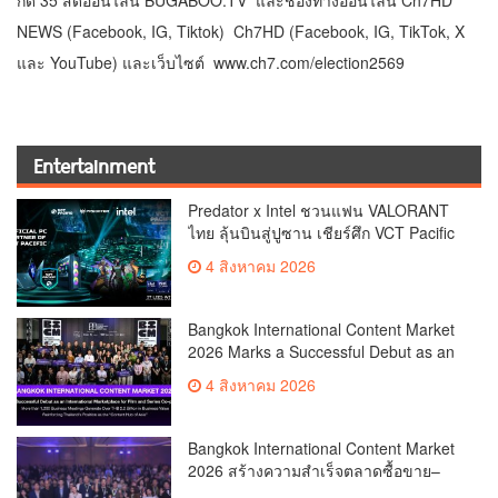
NEWS (Facebook, IG, Tiktok) Ch7HD (Facebook, IG, TikTok, X
และ YouTube) และเว็บไซต์
www.ch7.com/election2569
Entertainment
Predator x Intel ชวนแฟน VALORANT
ไทย ลุ้นบินสู่ปูซาน เชียร์ศึก VCT Pacific
Finals Busan ประเทศเกาหลีใต้ Predator
4 สิงหาคม 2026
x Intel ชวนแฟน VALORANT ไทย ลุ้นบิน
สู่ปูซาน แบบติดขอบสนาม พร้อมกิจกรรม
สุดพิเศษตลอดทัวร์นาเมนต์
Bangkok International Content Market
2026 Marks a Successful Debut as an
International Marketplace for Film and
4 สิงหาคม 2026
Series Co-productionMore than 1,200
Business Meetings Generate Over
THB 2.2 Billion in Business
Bangkok International Content Market
ValueReinforcing Thailand’s Position
2026 สร้างความสำเร็จตลาดซื้อขาย–
as the “Content Hub of Asia”
ร่วมผลิตคอนเทนต์ภาพยนตร์และซีรีส์