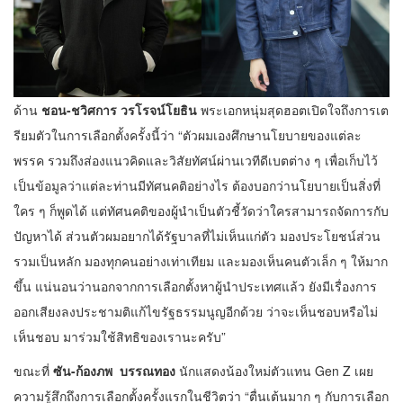
ด้าน
ชอน-ชวิศการ วรโรจน์โยธิน
พระเอกหนุ่มสุดฮอตเปิดใจถึงการเต
รียมตัวในการเลือกตั้งครั้งนี้ว่า “ตัวผมเองศึกษานโยบายของแต่ละ
พรรค รวมถึงส่องแนวคิดและวิสัยทัศน์ผ่านเวทีดีเบตต่าง ๆ เพื่อเก็บไว้
เป็นข้อมูลว่าแต่ละท่านมีทัศนคติอย่างไร ต้องบอกว่านโยบายเป็นสิ่งที่
ใคร ๆ ก็พูดได้ แต่ทัศนคติของผู้นำเป็นตัวชี้วัดว่าใครสามารถจัดการกับ
ปัญหาได้ ส่วนตัวผมอยากได้รัฐบาลที่ไม่เห็นแก่ตัว มองประโยชน์ส่วน
รวมเป็นหลัก มองทุกคนอย่างเท่าเทียม และมองเห็นคนตัวเล็ก ๆ ให้มาก
ขึ้น แน่นอนว่านอกจากการเลือกตั้งหาผู้นำประเทศแล้ว ยังมีเรื่องการ
ออกเสียงลงประชามติแก้ไขรัฐธรรมนูญอีกด้วย ว่าจะเห็นชอบหรือไม่
เห็นชอบ มาร่วมใช้สิทธิของเรานะครับ”
ขณะที่
ซัน-ก้องภพ บรรณทอง
นักแสดงน้องใหม่ตัวแทน Gen Z เผย
ความรู้สึกถึงการเลือกตั้งครั้งแรกในชีวิตว่า “ตื่นเต้นมาก ๆ กับการเลือก