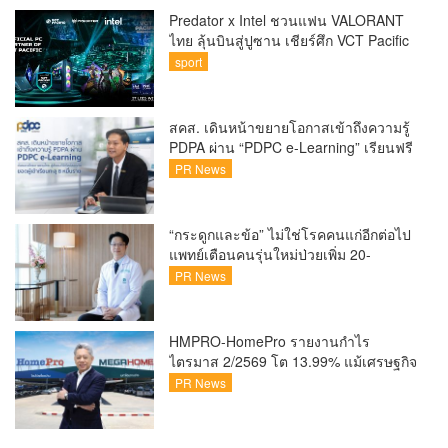
Predator x Intel ชวนแฟน VALORANT
ไทย ลุ้นบินสู่ปูซาน เชียร์ศึก VCT Pacific
Finals Busan ประเทศเกาหลีใต้ Predator
sport
x Intel ชวนแฟน VALORANT ไทย ลุ้นบิน
สู่ปูซาน แบบติดขอบสนาม พร้อมกิจกรรม
สุดพิเศษตลอดทัวร์นาเมนต์
สคส. เดินหน้าขยายโอกาสเข้าถึงความรู้
PDPA ผ่าน “PDPC e-Learning” เรียนฟรี
ทุกที่ ทุกเวลา พร้อมประกาศนียบัตร ต่อย
PR News
อดศักยภาพคนไทยสู่สังคมดิจิทัลปลอดภัย
เผยยอดผู้เข้าเรียนล่าสุดทะลุ 8 หมื่นราย
แล้ว
“กระดูกและข้อ” ไม่ใช่โรคคนแก่อีกต่อไป
แพทย์เตือนคนรุ่นใหม่ป่วยเพิ่ม 20-
30% เสี่ยง ‘ข้อเข่าเสื่อมก่อนวัย’ จาก
PR News
กระแสกีฬา
HMPRO-HomePro รายงานกำไร
ไตรมาส 2/2569 โต 13.99% แม้เศรษฐกิจ
ผันผวนเดินหน้าขยายสาขา เสริมพอร์ต
PR News
Private Brand ดัน Gross Margin เพิ่มขึ้น