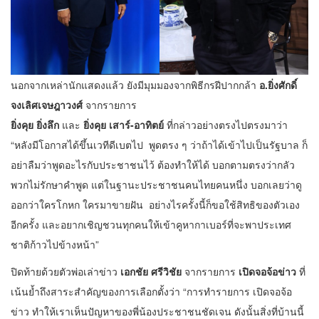
นอกจากเหล่านักแสดงแล้ว ยังมีมุมมองจากพิธีกรฝีปากกล้า
อ.ยิ่งศักดิ์
จงเลิศเจษฎาวงศ์
จากรายการ
ยิ่งคุย ยิ่งลึก
และ
ยิ่งคุย เสาร์-อาทิตย์
ที่กล่าวอย่างตรงไปตรงมาว่า
“หลังมีโอกาสได้ขึ้นเวทีดีเบตไป พูดตรง ๆ ว่าถ้าได้เข้าไปเป็นรัฐบาล ก็
อย่าลืมว่าพูดอะไรกับประชาชนไว้ ต้องทำให้ได้ บอกตามตรงว่ากลัว
พวกไม่รักษาคำพูด แต่ในฐานะประชาชนคนไทยคนหนึ่ง บอกเลยว่าดู
ออกว่าใครโกหก ใครมาขายฝัน อย่างไรครั้งนี้ก็ขอใช้สิทธิของตัวเอง
อีกครั้ง และอยากเชิญชวนทุกคนให้เข้าคูหากาเบอร์ที่จะพาประเทศ
ชาติก้าวไปข้างหน้า”
ปิดท้ายด้วยตัวพ่อเล่าข่าว
เอกชัย ศรีวิชัย
จากรายการ
เปิดจอจ้อข่าว
ที่
เน้นย้ำถึงสาระสำคัญของการเลือกตั้งว่า “การทำรายการ เปิดจอจ้อ
ข่าว ทำให้เราเห็นปัญหาของพี่น้องประชาชนชัดเจน ดังนั้นสิ่งที่บ้านนี้