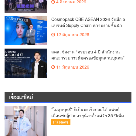
4 สิงหาคม 2026
ระดับนานาชาติเกิดการเจรจาธุรกิจกว่า
1,200 คู่ มูลค่ากว่า 2,200 ล้านบาท
ตอกย้ำไทยสู่ “Content Hub of Asia”
Cosmopack CBE ASEAN 2026 จับมือ 5
แบรนด์ Supply Chain ความงามชั้นนำ
เดินเครื่องโรงงานผลิตเครื่องสำอาง
12 มิถุนายน 2026
จำลอง “The Sunscreen Factory” ไฮไลต์
ใหม่ในงาน Cosmoprof CBE ASEAN
Bangkok 2026
สคส. จัดงาน “ครบรอบ 4 ปี สำนักงาน
คณะกรรมการคุ้มครองข้อมูลส่วนบุคคล”
ส่งสัญญาณยกระดับ PDPA ไทย สร้าง
11 มิถุนายน 2026
ความเชื่อมั่นเศรษฐกิจดิจิทัล
เรื่องมาใหม่
“ไม่สูบบุหรี่” ก็เป็นมะเร็งปอดได้ แพทย์
เตือนพบผู้ป่วยอายุน้อยตั้งแต่วัย 35 ปีเพิ่ม
ขึ้นคนไทยกว่า 70% รู้ตัวเมื่อโรคลุกลาม
PR News