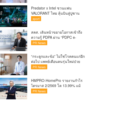
Predator x Intel ชวนแฟน
VALORANT ไทย ลุ้นบินสู่ปูซาน
เชียร์ศึก VCT Pacific Finals Busan
sport
ประเทศเกาหลีใต้ Predator x Intel
ชวนแฟน VALORANT ไทย ลุ้นบิน
สคส. เดินหน้าขยายโอกาสเข้าถึง
สู่ปูซาน แบบติดขอบสนาม พร้อม
ความรู้ PDPA ผ่าน “PDPC e-
กิจกรรมสุดพิเศษตลอดทัวร์นาเมนต์
Learning” เรียนฟรี ทุกที่ ทุกเวลา
PR News
พร้อมประกาศนียบัตร ต่อยอด
ศักยภาพคนไทยสู่สังคมดิจิทัล
“กระดูกและข้อ” ไม่ใช่โรคคนแก่อีก
ปลอดภัย เผยยอดผู้เข้าเรียนล่าสุด
ต่อไป แพทย์เตือนคนรุ่นใหม่ป่วย
ทะลุ 8 หมื่นรายแล้ว
เพิ่ม 20-30% เสี่ยง ‘ข้อเข่าเสื่อม
PR News
ก่อนวัย’ จากกระแสกีฬา
HMPRO-HomePro รายงานกำไร
ไตรมาส 2/2569 โต 13.99% แม้
เศรษฐกิจผันผวนเดินหน้าขยาย
PR News
สาขา เสริมพอร์ต Private Brand
ดัน Gross Margin เพิ่มขึ้น