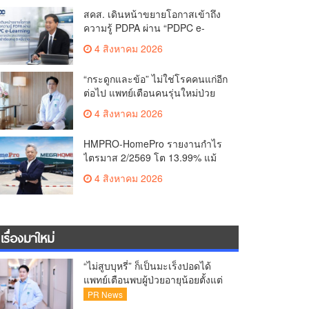
ชวนแฟน VALORANT ไทย ลุ้นบิน
สคส. เดินหน้าขยายโอกาสเข้าถึง
สู่ปูซาน แบบติดขอบสนาม พร้อม
ความรู้ PDPA ผ่าน “PDPC e-
กิจกรรมสุดพิเศษตลอดทัวร์นาเมนต์
Learning” เรียนฟรี ทุกที่ ทุกเวลา
4 สิงหาคม 2026
พร้อมประกาศนียบัตร ต่อยอด
ศักยภาพคนไทยสู่สังคมดิจิทัล
“กระดูกและข้อ” ไม่ใช่โรคคนแก่อีก
ปลอดภัย เผยยอดผู้เข้าเรียนล่าสุด
ต่อไป แพทย์เตือนคนรุ่นใหม่ป่วย
ทะลุ 8 หมื่นรายแล้ว
เพิ่ม 20-30% เสี่ยง ‘ข้อเข่าเสื่อม
4 สิงหาคม 2026
ก่อนวัย’ จากกระแสกีฬา
HMPRO-HomePro รายงานกำไร
ไตรมาส 2/2569 โต 13.99% แม้
เศรษฐกิจผันผวนเดินหน้าขยาย
4 สิงหาคม 2026
สาขา เสริมพอร์ต Private Brand
ดัน Gross Margin เพิ่มขึ้น
เรื่องมาใหม่
“ไม่สูบบุหรี่” ก็เป็นมะเร็งปอดได้
แพทย์เตือนพบผู้ป่วยอายุน้อยตั้งแต่
วัย 35 ปีเพิ่มขึ้นคนไทยกว่า 70%
PR News
รู้ตัวเมื่อโรคลุกลาม