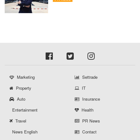
Private Brand ดัน Gross Margin เพิ่มขึ้น
Marketing
Settrade
Property
IT
Auto
Insurance
Entertainment
Health
Travel
PR News
News English
Contact