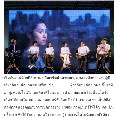
เริ่มต้นงานด้วยพิธีกร
เผย วีณารัตน์ เลาหภคกุล
กล่าวทักทายแขกผู้มี
เกียรติและสื่อมวลชน พร้อมเชิญ ผู้กำกับฯ เต๋อ นวพล ขึ้นเวที
มาพูดคุยถึงไอเดียและที่มาที่ไปของการทำภาพยนตร์เรื่องนี้จนได้รับ
เลือกให้ฉายในเทศกาลภาพยนตร์ทั่วโลก ถึง 21 เทศกาล จากนั้นก็ถึง
คิวที่ทุกคนรอคอยกับการเปิดตัวอย่าง Trailer ภาพยนตร์ให้ได้ชมกันเป็น
ครั้งแรก ซึ่งได้รับความสนใจจากแขกผู้ร่วมงานได้ไม่น้อยเลยทีเดียว