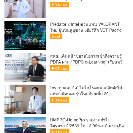
ขึ้นคนไทยกว่า 70% รู้ตัวเมื่อโรคลุกลาม
PR News
Predator x Intel ชวนแฟน VALORANT
ไทย ลุ้นบินสู่ปูซาน เชียร์ศึก VCT Pacific
Finals Busan ประเทศเกาหลีใต้ Predator
sport
x Intel ชวนแฟน VALORANT ไทย ลุ้นบิน
สู่ปูซาน แบบติดขอบสนาม พร้อมกิจกรรม
สุดพิเศษตลอดทัวร์นาเมนต์
สคส. เดินหน้าขยายโอกาสเข้าถึงความรู้
PDPA ผ่าน “PDPC e-Learning” เรียนฟรี
ทุกที่ ทุกเวลา พร้อมประกาศนียบัตร ต่อย
PR News
อดศักยภาพคนไทยสู่สังคมดิจิทัลปลอดภัย
เผยยอดผู้เข้าเรียนล่าสุดทะลุ 8 หมื่นราย
แล้ว
“กระดูกและข้อ” ไม่ใช่โรคคนแก่อีกต่อไป
แพทย์เตือนคนรุ่นใหม่ป่วยเพิ่ม 20-
30% เสี่ยง ‘ข้อเข่าเสื่อมก่อนวัย’ จาก
PR News
กระแสกีฬา
HMPRO-HomePro รายงานกำไร
ไตรมาส 2/2569 โต 13.99% แม้เศรษฐกิจ
ผันผวนเดินหน้าขยายสาขา เสริมพอร์ต
PR News