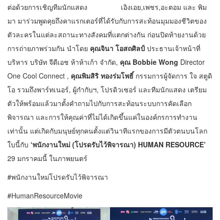
ต่อด้วยการเชิญทีมนักแสดง เอิงเอย,เพชร,อะตอม และ พิม
มา มาร่วมพูดคุยถึงคาแรกเตอร์ที่ได้รับกับการสะท้อนมุมมองชีวิตของ
ตัวละครในแต่ละสถานะทางสังคมที่แตกต่างกัน ก่อนปิดท้ายงานด้วย
การถ่ายภาพร่วมกัน นำโดย
คุณจินา โอสถศิลป์
ประธานเจ้าหน้าที่
บริหาร บริษัท จีดีเอช ห้าห้าเก้า จำกัด,
คุณ
Bobbie Wong
Director
One Cool Connect ,
คุณพิมสิริ ทองร่มโพธิ์
กรรมการผู้จัดการ ใจ สตูดิ
โอ รวมถึงพาร์ทเนอร์, ผู้กำกับฯ, โปรดิวเซอร์ และทีมนักแสดง เตรียม
ตัวให้พร้อมแล้วมาตั้งคำถามไปกับการสะท้อนระบบการคัดเลือก
พิจารณา และการให้คุณค่าที่ไม่ได้เกิดขึ้นแค่ในองค์กรการทำงาน
เท่านั้น แต่เกิดกับมนุษย์ทุกคนตั้งแต่วินาทีแรกของการมีตัวตนบนโลก
ใบนี้กับ
‘พนักงานใหม่ (โปรดรับไว้พิจารณา)
HUMAN RESOURCE’
29 มกราคมนี้ ในภาพยนตร์
#พนักงานใหม่โปรดรับไว้พิจารณา
#HumanResourceMovie