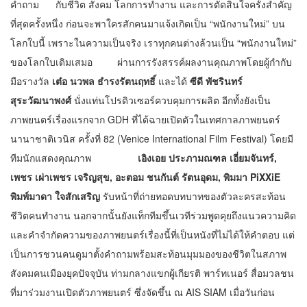
คำถาม กับชีวิต สังคม โลกการทำงาน และการตัดสินใจครั้งสำคัญ
ที่สุดครั้งหนึ่ง ก่อนจะพาใครสักคนมาแจ้งเกิดเป็น “พนักงานใหม่” บน
โลกใบนี้ เพราะในความเป็นจริง เราทุกคนต่างล้วนเป็น “พนักงานใหม่”
ของโลกใบเดิมเสมอ ผ่านการรังสรรค์ผลงานคุณภาพโดยผู้กำกับ
มือรางวัล
เต๋อ นวพล ธำรงรัตนฤทธิ์
และได้
ซีดี พัชรินทร์
สุระวัฒนาพงศ์
นั่งแท่นโปรดิวเซอร์ควบคุมการผลิต อีกทั้งยังเป็น
ภาพยนตร์เรื่องแรกจาก GDH ที่ได้ฉายเปิดตัวในเทศกาลภาพยนตร์
นานาชาติเวนิส ครั้งที่ 82 (Venice International Film Festival) โดยมี
ทีมนักแสดงคุณภาพ
เอิงเอย ประภามณฑล เอี่ยมจันทร์,
เพชร เผ่าเพชร เจริญสุข, อะตอม ชนกันต์ รัตนอุดม, พิมมา PiXXiE
พิมพ์มาดา ใจสักเสริญ
รับหน้าที่ถ่ายทอดบทบาทของตัวละครสะท้อน
ชีวิตคนทำงาน นอกจากนั้นยังแท็กทีมขึ้นเวทีร่วมพูดคุยถึงแนวความคิด
และคำจำกัดความของภาพยนตร์เรื่องนี้ที่เป็นหนังที่ไม่ได้ให้คำตอบ แต่
เป็นการชวนคนดูมาตั้งคำถามพร้อมสะท้อนมุมมองของชีวิตในสภาพ
สังคมคนเมืองยุคปัจจุบัน ท่ามกลางแขกผู้เกียรติ พาร์ทเนอร์ สื่อมวลชน
ที่มาร่วมงานเปิดตัวภาพยนตร์ ซึ่งจัดขึ้น ณ AIS SIAM เมื่อวันก่อน