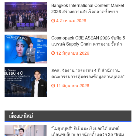
THB 2.2 Billion in Business
Bangkok International Content Market
ValueReinforcing Thailand’s Position
2026 สร้างความสำเร็จตลาดซื้อขาย–
as the “Content Hub of Asia”
ร่วมผลิตคอนเทนต์ภาพยนตร์และซีรีส์
4 สิงหาคม 2026
ระดับนานาชาติเกิดการเจรจาธุรกิจกว่า
1,200 คู่ มูลค่ากว่า 2,200 ล้านบาท
ตอกย้ำไทยสู่ “Content Hub of Asia”
Cosmopack CBE ASEAN 2026 จับมือ 5
แบรนด์ Supply Chain ความงามชั้นนำ
เดินเครื่องโรงงานผลิตเครื่องสำอาง
12 มิถุนายน 2026
จำลอง “The Sunscreen Factory” ไฮไลต์
ใหม่ในงาน Cosmoprof CBE ASEAN
Bangkok 2026
สคส. จัดงาน “ครบรอบ 4 ปี สำนักงาน
คณะกรรมการคุ้มครองข้อมูลส่วนบุคคล”
ส่งสัญญาณยกระดับ PDPA ไทย สร้าง
11 มิถุนายน 2026
ความเชื่อมั่นเศรษฐกิจดิจิทัล
เรื่องมาใหม่
“ไม่สูบบุหรี่” ก็เป็นมะเร็งปอดได้ แพทย์
เตือนพบผู้ป่วยอายุน้อยตั้งแต่วัย 35 ปีเพิ่ม