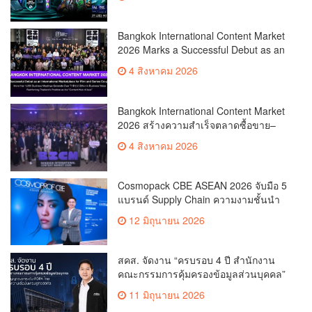
x Intel ชวนแฟน VALORANT ไทย ลุ้นบิน
สู่ปูซาน แบบติดขอบสนาม พร้อมกิจกรรม
สุดพิเศษตลอดทัวร์นาเมนต์
Bangkok International Content Market
2026 Marks a Successful Debut as an
International Marketplace for Film and
4 สิงหาคม 2026
Series Co-productionMore than 1,200
Business Meetings Generate Over
THB 2.2 Billion in Business
Bangkok International Content Market
ValueReinforcing Thailand’s Position
2026 สร้างความสำเร็จตลาดซื้อขาย–
as the “Content Hub of Asia”
ร่วมผลิตคอนเทนต์ภาพยนตร์และซีรีส์
4 สิงหาคม 2026
ระดับนานาชาติเกิดการเจรจาธุรกิจกว่า
1,200 คู่ มูลค่ากว่า 2,200 ล้านบาท
ตอกย้ำไทยสู่ “Content Hub of Asia”
Cosmopack CBE ASEAN 2026 จับมือ 5
แบรนด์ Supply Chain ความงามชั้นนำ
เดินเครื่องโรงงานผลิตเครื่องสำอาง
12 มิถุนายน 2026
จำลอง “The Sunscreen Factory” ไฮไลต์
ใหม่ในงาน Cosmoprof CBE ASEAN
Bangkok 2026
สคส. จัดงาน “ครบรอบ 4 ปี สำนักงาน
คณะกรรมการคุ้มครองข้อมูลส่วนบุคคล”
ส่งสัญญาณยกระดับ PDPA ไทย สร้าง
11 มิถุนายน 2026
ความเชื่อมั่นเศรษฐกิจดิจิทัล