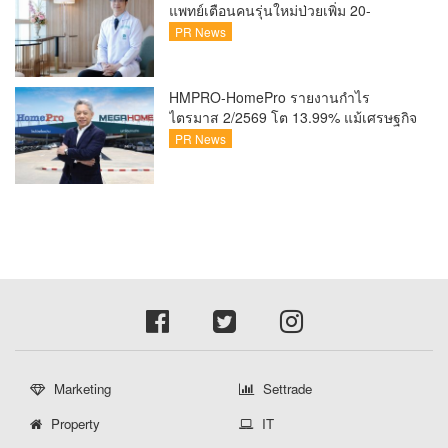
แพทย์เตือนคนรุ่นใหม่ป่วยเพิ่ม 20-
30% เสี่ยง ‘ข้อเข่าเสื่อมก่อนวัย’ จาก
PR News
กระแสกีฬา
HMPRO-HomePro รายงานกำไร
ไตรมาส 2/2569 โต 13.99% แม้เศรษฐกิจ
ผันผวนเดินหน้าขยายสาขา เสริมพอร์ต
PR News
Private Brand ดัน Gross Margin เพิ่มขึ้น
Marketing
Settrade
Property
IT