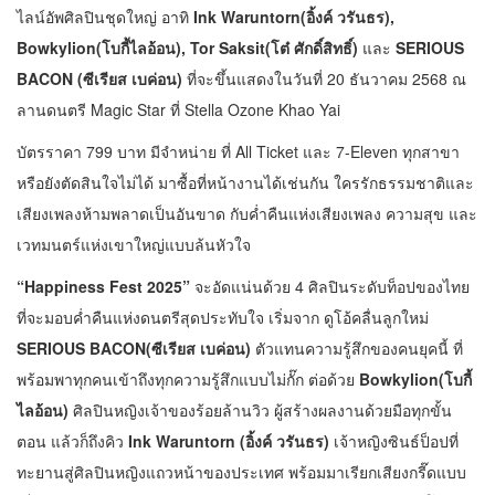
ไลน์อัพศิลปินชุดใหญ่ อาทิ
Ink Waruntorn(อิ้งค์ วรันธร),
Bowkylion(โบกี้ไลอ้อน), Tor Saksit(โต๋ ศักดิ์สิทธิ์)
และ
SERIOUS
BACON (ซีเรียส เบค่อน)
ที่จะขึ้นแสดงในวันที่ 20 ธันวาคม 2568 ณ
ลานดนตรี Magic Star ที่ Stella Ozone Khao Yai
บัตรราคา 799 บาท มีจำหน่าย ที่ All Ticket และ 7-Eleven ทุกสาขา
หรือยังตัดสินใจไม่ได้ มาซื้อที่หน้างานได้เช่นกัน ใครรักธรรมชาติและ
เสียงเพลงห้ามพลาดเป็นอันขาด กับค่ำคืนแห่งเสียงเพลง ความสุข และ
เวทมนตร์แห่งเขาใหญ่แบบล้นหัวใจ
“Happiness Fest 2025”
จะอัดแน่นด้วย 4 ศิลปินระดับท็อปของไทย
ที่จะมอบค่ำคืนแห่งดนตรีสุดประทับใจ เริ่มจาก ดูโอ้คลื่นลูกใหม่
SERIOUS BACON(ซีเรียส เบค่อน)
ตัวแทนความรู้สึกของคนยุคนี้ ที่
พร้อมพาทุกคนเข้าถึงทุกความรู้สึกแบบไม่กั๊ก ต่อด้วย
Bowkylion(โบกี้
ไลอ้อน)
ศิลปินหญิงเจ้าของร้อยล้านวิว ผู้สร้างผลงานด้วยมือทุกขั้น
ตอน แล้วก็ถึงคิว
Ink Waruntorn (อิ้งค์ วรันธร)
เจ้าหญิงซินธ์ป็อปที่
ทะยานสู่ศิลปินหญิงแถวหน้าของประเทศ พร้อมมาเรียกเสียงกรี๊ดแบบ