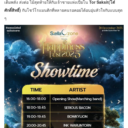
เต็มพลัง ส่งต่อ ไม้สุดท้ายให้กับเจ้าชายแห่งเปียโน
Tor Saksit(โต๋
ศักดิ์สิทธิ์)
กับโชว์โรแมนติกที่หลายคนรอคอยได้อบอุ่นหัวใจกับแบบสุด
ๆ