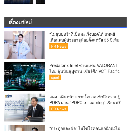
เรื่องมาใหม่
“ไม่สูบบุหรี่” ก็เป็นมะเร็งปอดได้ แพทย์
เตือนพบผู้ป่วยอายุน้อยตั้งแต่วัย 35 ปีเพิ่ม
ขึ้นคนไทยกว่า 70% รู้ตัวเมื่อโรคลุกลาม
PR News
Predator x Intel ชวนแฟน VALORANT
ไทย ลุ้นบินสู่ปูซาน เชียร์ศึก VCT Pacific
Finals Busan ประเทศเกาหลีใต้ Predator
sport
x Intel ชวนแฟน VALORANT ไทย ลุ้นบิน
สู่ปูซาน แบบติดขอบสนาม พร้อมกิจกรรม
สุดพิเศษตลอดทัวร์นาเมนต์
สคส. เดินหน้าขยายโอกาสเข้าถึงความรู้
PDPA ผ่าน “PDPC e-Learning” เรียนฟรี
ทุกที่ ทุกเวลา พร้อมประกาศนียบัตร ต่อย
PR News
อดศักยภาพคนไทยสู่สังคมดิจิทัลปลอดภัย
เผยยอดผู้เข้าเรียนล่าสุดทะลุ 8 หมื่นราย
แล้ว
“กระดูกและข้อ” ไม่ใช่โรคคนแก่อีกต่อไป