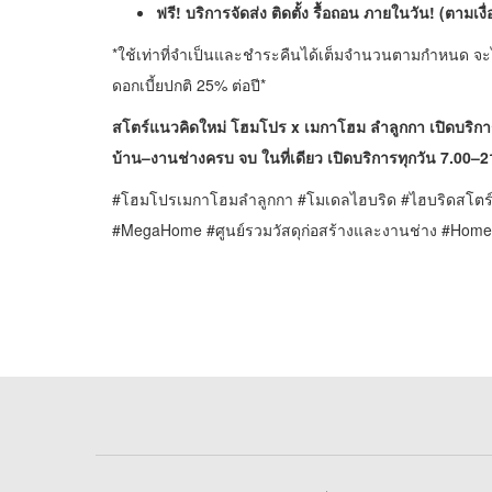
ฟรี
! บริการจัดส่ง ติดตั้ง รื้อถอน ภายในวัน! (ตามเง
*ใช้เท่าที่จำเป็นและชำระคืนได้เต็มจำนวนตามกำหนด จะได้ไ
ดอกเบี้ยปกติ 25% ต่อปี*
สโตร์แนวคิดใหม่ โฮมโปร x เมกาโฮม ลำลูกกา เปิดบริการ
บ้าน–งานช่างครบ จบ ในที่เดียว เปิดบริการทุกวัน 7.00–2
#โฮมโปรเมกาโฮมลำลูกกา #โมเดลไฮบริด #ไฮบริดสโตร์ #โ
#MegaHome #ศูนย์รวมวัสดุก่อสร้างและงานช่าง #Home