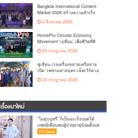
Co-productionMore than 1,200
Bangkok International Content
Business Meetings Generate
Market 2026 สร้างความสำเร็จ
Over THB 2.2 Billion in Business
ตลาดซื้อขาย–ร่วมผลิตคอนเทนต์
ValueReinforcing Thailand’s
4 สิงหาคม 2026
ภาพยนตร์และซีรีส์ระดับ
Position as the “Content Hub of
นานาชาติเกิดการเจรจาธุรกิจกว่า
Asia”
HomePro Circular Economy
1,200 คู่ มูลค่ากว่า 2,200 ล้านบาท
Movement ‘เปลี่ยน’ เพื่อชีวิตที่ดี
ตอกย้ำไทยสู่ “Content Hub of
กว่า | CHANGE FOR BETTER
Asia”
23 กรกฎาคม 2026
LIVING เมื่อ ‘ของเก่า’ ได้ไปต่อ
ซูเลียน เร่งเครื่องขยายเครือข่าย
เปิด “เพชรมหาสมุทร เน็ทเวิร์ค เอ
เจนซี่ (MGC)” ตอกย้ำการเติบโต
23 กรกฎาคม 2026
เครือข่าย พร้อมยกระดับการ
สนับสนุนสมาชิก
เรื่องมาใหม่
“ไม่สูบบุหรี่” ก็เป็นมะเร็งปอดได้
แพทย์เตือนพบผู้ป่วยอายุน้อยตั้งแต่
วัย 35 ปีเพิ่มขึ้นคนไทยกว่า 70%
PR News
รู้ตัวเมื่อโรคลุกลาม