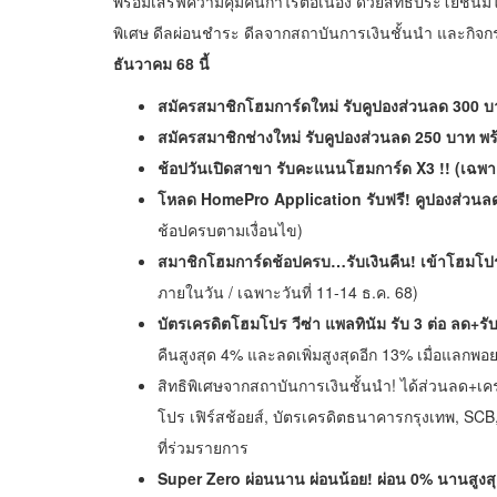
พร้อมเสิร์ฟความคุ้มคืนกำไรต่อเนื่อง ด้วยสิทธิประโยชน์มี
พิเศษ ดีลผ่อนชำระ ดีลจากสถาบันการเงินชั้นนำ และกิจก
ธันวาคม 68 นี้
สมัครสมาชิกโฮมการ์ดใหม่ รับคูปองส่วนลด
300 บ
สมัครสมาชิกช่างใหม่ รับคูปองส่วนลด
250 บาท พร้อ
ช้อปวันเปิดสาขา รับคะแนนโฮมการ์ด
X3 !! (เฉพ
โหลด
HomePro Application
รับฟรี! คูปองส่วน
ช้อปครบตามเงื่อนไข)
สมาชิกโฮมการ์ดช้อปครบ…รับเงินคืน
! เข้าโฮมโป
ภายในวัน / เฉพาะวันที่ 11-14 ธ.ค. 68)
บัตรเครดิตโฮมโปร วีซ่า แพลทินัม รับ
3 ต่อ ลด+รั
คืนสูงสุด 4% และลดเพิ่มสูงสุดอีก 13% เมื่อแลกพอ
สิทธิพิเศษจากสถาบันการเงินชั้นนำ! ได้ส่วนลด+เครด
โปร เฟิร์สช้อยส์, บัตรเครดิตธนาคารกรุงเทพ, SCB
ที่ร่วมรายการ
Super Zero ผ่อนนาน ผ่อนน้อย! ผ่อน 0% นานสูงสุ