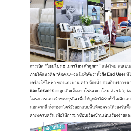
การเปิด
“โฮมโปร x เมกาโฮม ลำลูกกา”
แห่งใหม่ นับเป็
ภายใต้แนวคิด
“คิดครบ–จบในที่เดียว”
ทั้ง
ฝั่ง End User
ที่
เครื่องใช้ไฟฟ้า ของแต่งบ้าน ครัว ห้องน้ำ รวมถึงบริการช่
และโครงการ
จะถูกเติมเต็มจากโซนเมกาโฮม ด้วยวัสดุก่อสร
โครงการและเจ้าของธุรกิจ เพื่อให้ลูกค้าได้รับทั้งไอเดีย
นอกจากนี้ ทั้งสองสโตร์ยังออกแบบพื้นที่จอดรถให้รองรับทั
คาเฟ่ครบครัน เพื่อให้การมาช้อปเรื่องบ้านเป็นเรื่องง่า