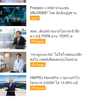
Predator x Intel ชวนแฟน
VALORANT ไทย ลุ้นบินสู่ปูซาน
เชียร์ศึก VCT Pacific Finals Busan
sport
ประเทศเกาหลีใต้ Predator x Intel
ชวนแฟน VALORANT ไทย ลุ้นบิน
สคส. เดินหน้าขยายโอกาสเข้าถึง
สู่ปูซาน แบบติดขอบสนาม พร้อม
ความรู้ PDPA ผ่าน “PDPC e-
กิจกรรมสุดพิเศษตลอดทัวร์นาเมนต์
Learning” เรียนฟรี ทุกที่ ทุกเวลา
PR News
พร้อมประกาศนียบัตร ต่อยอด
ศักยภาพคนไทยสู่สังคมดิจิทัล
“กระดูกและข้อ” ไม่ใช่โรคคนแก่อีก
ปลอดภัย เผยยอดผู้เข้าเรียนล่าสุด
ต่อไป แพทย์เตือนคนรุ่นใหม่ป่วย
ทะลุ 8 หมื่นรายแล้ว
เพิ่ม 20-30% เสี่ยง ‘ข้อเข่าเสื่อม
PR News
ก่อนวัย’ จากกระแสกีฬา
HMPRO-HomePro รายงานกำไร
ไตรมาส 2/2569 โต 13.99% แม้
เศรษฐกิจผันผวนเดินหน้าขยาย
PR News
สาขา เสริมพอร์ต Private Brand
ดัน Gross Margin เพิ่มขึ้น