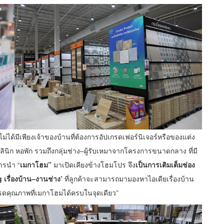
่ได้มีเพียงเจ้าของบ้านที่ต้องการอัปเกรดเฟอร์นิเจอร์หรือของแต่ง
คลินิก หอพัก รวมถึงกลุ่มช่าง–ผู้รับเหมาจากโครงการขนาดกลาง ที่มี
การนำ “
เมกาโฮม”
มาเปิดเคียงข้างโฮมโปร จึง
เป็นการเติมเต็มช่อง
เรื่องบ้าน–งานช่าง’
ที่ลูกค้าจะสามารถมามองหาไอเดียเรื่องบ้าน
กรดคุณภาพที่เมกาโฮมได้ครบในจุดเดียว”