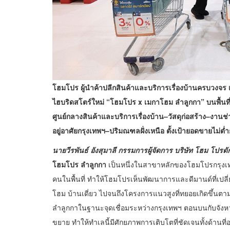
โฮมโปร ผู้นำค้าปลีกสินค้าและบริการเรื่องบ้านครบวงจร
ไฮบริดสโตร์ใหม่ “โฮมโปร x เมกาโฮม ลำลูกกา” บนพื้นที
ศูนย์กลางสินค้าและบริการเรื่องบ้าน–วัสดุก่อสร้าง–งาน
อยู่อาศัยกรุงเทพฯ–ปริมณฑลฝั่งเหนือ ตั้งเป้ายอดขายไม่ต่
นายวีรพันธ์ อังสุมาลี
กรรมการผู้จัดการ บริษัท โฮม โปรด
โฮมโปร ลำลูกกา
เป็นหนึ่งในสาขาหลักของโฮมโปรกรุงเทพฯ
คนในพื้นที่ ทำให้โฮมโปรเห็นพัฒนาการและดีมานด์ที่เปลี่
โฮม บ้านเดี่ยว ไปจนถึงโครงการแนวสูงที่ทยอยเกิดขึ้
ลำลูกกาในฐานะจุดเชื่อมระหว่างกรุงเทพฯ ตอนบนกับจังห
ขยาย ทำให้ทำเลนี้มีศักยภาพการเติบโตที่ชัดเจนทั้งด้านที่อ