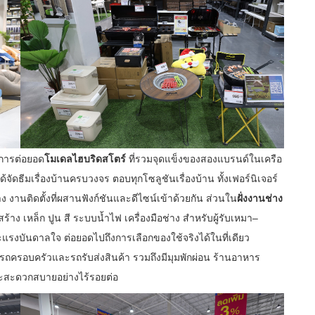
นการต่อยอด
โมเดลไฮบริดสโตร์
ที่รวมจุดแข็งของสองแบรนด์ในเครือ
ได้จัดธีมเรื่องบ้านครบวงจร ตอบทุกโซลูชันเรื่องบ้าน ทั้งเฟอร์นิเจอร์
าง งานติดตั้งที่ผสานฟังก์ชันและดีไซน์เข้าด้วยกัน ส่วนใน
ฝั่งงานช่าง
้าง เหล็ก ปูน สี ระบบน้ำไฟ เครื่องมือช่าง สำหรับผู้รับเหมา–
และแรงบันดาลใจ ต่อยอดไปถึงการเลือกของใช้จริงได้ในที่เดียว
้งรถครอบครัวและรถรับส่งสินค้า รวมถึงมีมุมพักผ่อน ร้านอาหาร
ยและสะดวกสบายอย่างไร้รอยต่อ