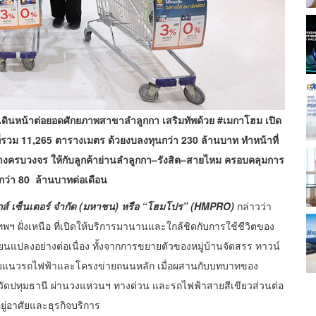
 เดินหน้าต่อยอดศักยภาพสาขาลำลูกกา เสริมทัพด้วย #เมกาโฮม เปิด
่รวม 11,265 ตารางเมตร ด้วยงบลงทุนกว่า 230 ล้านบาท ทำหน้าที่
ช่างครบวงจร ให้กับลูกค้าย่านลำลูกกา–รังสิต–สายไหม ครอบคลุมการ
ำกว่า 80 ล้านบาทต่อเดือน
ักส์ เซ็นเตอร์ จำกัด (มหาชน) หรือ “โฮมโปร” (HMPRO)
กล่าวว่า
 ฝั่งเหนือ ที่เปิดให้บริการมานานและใกล้ชิดกับการใช้ชีวิตของ
ยนแปลงอย่างต่อเนื่อง ทั้งจากการขยายตัวของหมู่บ้านจัดสรร ทาวน์
นตามแนวรถไฟฟ้าและโครงข่ายถนนหลัก เมื่อผสานกับบทบาทของ
วัดปทุมธานี ผ่านวงแหวนฯ ทางด่วน และรถไฟฟ้าสายสีเขียวส่วนต่อ
ยู่อาศัยและธุรกิจบริการ