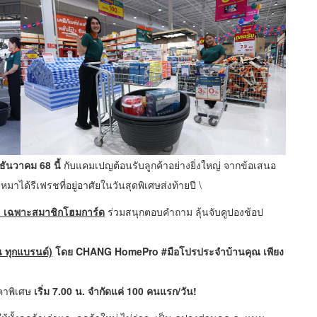
ันวาคม 68 นี้
กับแคมเปญต้อนรับลูกค้าอย่างยิ่งใหญ่ จากข้อเสนอ
มาได้รีเฟรชที่อยู่อาศัยในวันสุดพิเศษส่งท้ายปี \
ก่อน! เฉพาะสมาชิกโฮมการ์ด
ร่วมสนุกตอบคำถาม ลุ้นจับคูปองช้อป
่น ทุกแบรนด์)
โดย
CHANG HomePro #มือโปรประจำบ้านคุณ
เพียง
าคาพิเศษ
เริ่ม
7.00 น. จำกัดแค่ 100 คนแรก/วัน!