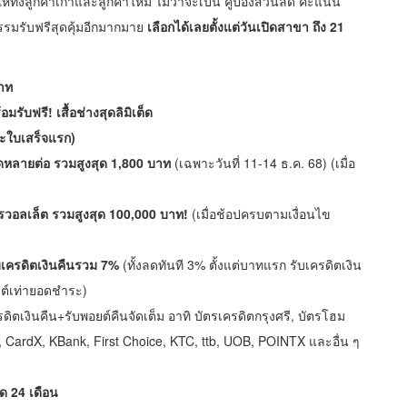
ให้ทั้งลูกค้าเก่าและลูกค้าใหม่ ไม่ว่าจะเป็น คูปองส่วนลด คะแนน
รรมรับฟรีสุดคุ้มอีกมากมาย
เลือกได้เลยตั้งแต่วันเปิดสาขา ถึง
21
าท
มรับฟรี! เสื้อช่างสุดลิมิเต็ด
าะใบเสร็จแรก)
ลดหลายต่อ รวมสูงสุด 1,800 บาท
(เฉพาะวันที่ 11-14 ธ.ค. 68) (เมื่อ
รวอลเล็ต รวมสูงสุด 100,000 บาท!
(เมื่อช้อปครบตามเงื่อนไข
บเครดิตเงินคืนรวม 7%
(ทั้งลดทันที 3% ตั้งแต่บาทแรก รับเครดิตเงิน
ยต์เท่ายอดชำระ)
ิตเงินคืน+รับพอยต์คืนจัดเต็ม อาทิ บัตรเครดิตกรุงศรี, บัตรโฮม
, CardX, KBank, First Choice, KTC, ttb, UOB, POINTX และอื่น ๆ
ด 24 เดือน