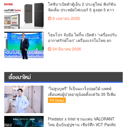
โตชิบาเปิดตัวตู้เย็น 2 ประตูใหม่ ฟังก์ชัน
จัดเต็ม ประหยัดไฟเบอร์ 5 สูงสุด 5 ดาว
9 เมษายน 2026
โฮมโปร จับมือ ไดกิ้น เปิดตัว “เครื่องปรับ
อากาศรักษ์โลก” เครื่องแรกในไทย ยก
ระดับ Closed-Loop Circular Products
24 มีนาคม 2026
เปลี่ยนของเก่าสู่การอยู่อาศัย ตอกย้ำ
บทบาทผู้นำความยั่งยืน
เรื่องมาใหม่
“ไม่สูบบุหรี่” ก็เป็นมะเร็งปอดได้ แพทย์
เตือนพบผู้ป่วยอายุน้อยตั้งแต่วัย 35 ปีเพิ่ม
ขึ้นคนไทยกว่า 70% รู้ตัวเมื่อโรคลุกลาม
PR News
Predator x Intel ชวนแฟน VALORANT
ไทย ลุ้นบินสู่ปูซาน เชียร์ศึก VCT Pacific