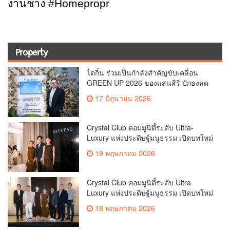
งานช่าง
#Homepropr
Property
ไดกิ้น ร่วมเป็นกำลังสำคัญขับเคลื่อน
GREEN UP 2026 ของแสนสิริ ปักธงลด
คาร์บอนในภาคอาคาร เดินหน้า
17 มิถุนายน 2026
เทคโนโลยีสีเขียว–เศรษฐกิจหมุนเวียน
พร้อมปั้น “คน” ขับเคลื่อนทั้งอุตสาหกรรม
สู่เป้าหมายคาร์บอนต่ำ
Crystal Club คอมมูนิตี้ระดับ Ultra-
Luxury แห่งประดิษฐ์มนูธรรม เปิดบทใหม่
ของ Crystal Solana ผ่านค่ำคืน A
19 พฤษภาคม 2026
Curated Dinner Experience for Living
Well
Crystal Club คอมมูนิตี้ระดับ Ultra
Luxury แห่งประดิษฐ์มนูธรรม เปิดบทใหม่
ของ Crystal Solana ผ่านค่ำคืน A
18 พฤษภาคม 2026
Curated Dinner Experience for Living
Well