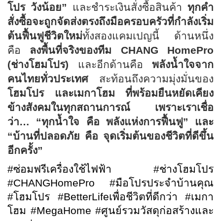
โปร วังน้อย
”
และชำระเงินสั่งซื้อสินค้า
ทุกคำ
สั่งซื้อจะถูกจัดส่งตรงถึงมือครอบครัวที่กำลังเริ่ม
ต้นฟื้นฟูชีวิตใหม่
ทั้งสองแคมเปญนี้ ด้านหนึ่ง
คือ
ลงพื้นที่จริงของทีม
CHANG HomePro
(
ช่างโฮมโปร
)
และอีกด้านคือ
พลังน้ำใจจาก
คนไทยทั่วประเทศ
สะท้อนถึงความมุ่งมั่นของ
โฮมโปร และเมกาโฮม ที่พร้อมยืนหยัดเคียง
ข้างสังคมในทุกสถานการณ์ เพราะเราเชื่อ
ว่า
…
“ทุกน้ำใจ คือ พลังแห่งการฟื้นฟู” และ
“บ้านที่ปลอดภัย คือ จุดเริ่มต้นของชีวิตที่ดีขึ้น
อีกครั้ง”
#
ซ่อมฟรีเครื่องใช้ไฟฟ้า
#
ช่างโฮมโปร
#CHANGHomePro #
มือโปรประจำบ้านคุณ
#
โฮมโปร
#BetterLife
เพื่อชีวิตที่ดีกว่า
#
เมกา
โฮม
#MegaHome #
ศูนย์รวมวัสดุก่อสร้างและ