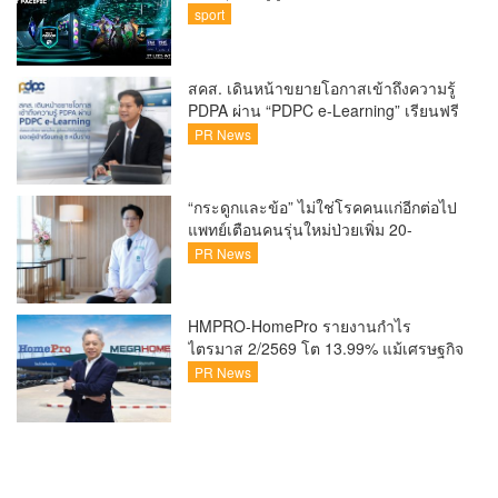
Finals Busan ประเทศเกาหลีใต้ Predator
sport
x Intel ชวนแฟน VALORANT ไทย ลุ้นบิน
สู่ปูซาน แบบติดขอบสนาม พร้อมกิจกรรม
สุดพิเศษตลอดทัวร์นาเมนต์
สคส. เดินหน้าขยายโอกาสเข้าถึงความรู้
PDPA ผ่าน “PDPC e-Learning” เรียนฟรี
ทุกที่ ทุกเวลา พร้อมประกาศนียบัตร ต่อย
PR News
อดศักยภาพคนไทยสู่สังคมดิจิทัลปลอดภัย
เผยยอดผู้เข้าเรียนล่าสุดทะลุ 8 หมื่นราย
แล้ว
“กระดูกและข้อ” ไม่ใช่โรคคนแก่อีกต่อไป
แพทย์เตือนคนรุ่นใหม่ป่วยเพิ่ม 20-
30% เสี่ยง ‘ข้อเข่าเสื่อมก่อนวัย’ จาก
PR News
กระแสกีฬา
HMPRO-HomePro รายงานกำไร
ไตรมาส 2/2569 โต 13.99% แม้เศรษฐกิจ
ผันผวนเดินหน้าขยายสาขา เสริมพอร์ต
PR News
Private Brand ดัน Gross Margin เพิ่มขึ้น