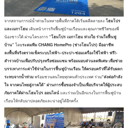
จากสถานการณ์น้ำท่วมในหลายพื้นที่ภาคใต้เริ่มคลี่คลายลง
โฮมโปร
และเมกาโฮม
เดินหน้าภารกิจฟื้นฟูบ้านเรือนและคุณภาพชีวิตของพี่
น้องชาวใต้ ผ่านโครงการ
“โฮมโปร เมกาโฮม ห่วงใย ร่วมใจฟื้นฟู
บ้าน”
โดย
ระดมทีม CHANG HomePro (ช่างโฮมโปร) มืออาชีพ
ลงพื้นที่จริงตรวจเช็คระบบไฟฟ้า–ประปา-ซ่อมเครื่องใช้ไฟฟ้า ฟรี!-
สำรวจบ้านเพื่อปรับปรุงหรือซ่อมแซม พร้อมมอบส่วนลดพิเศษ เพื่อช่วย
บรรเทาภาระค่าใช้จ่ายในการฟื้นฟูบ้านเรือน ให้ครอบครัวที่ได้รับผลก
ระทบจากน้ำท่วม
พร้อมชวนคนไทยทุกคนทั่วประเทศ ร่วม
“ส่งต่อกำลัง
ใจ จากคนไทยสู่ภาคใต้”
ผ่านการซื้อของจำเป็นเพื่อบริจาคให้ผู้ประสบ
ภัยภาคใต้ผ่านโฮมโปร ออนไลน์
และร่วมเป็นอีกแรงในการฟื้นฟูบ้าน
เรือนให้กลับมาปลอดภัยและน่าอยู่ได้อีกครั้ง