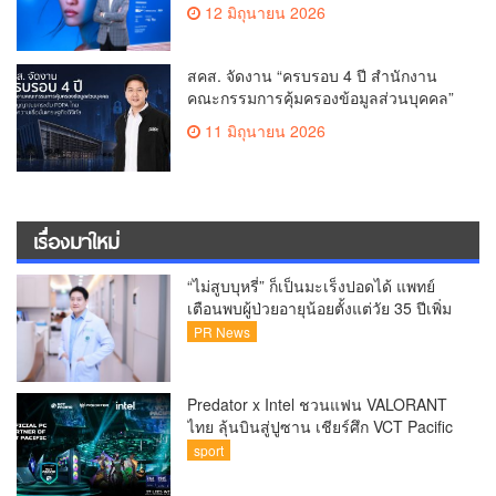
เดินเครื่องโรงงานผลิตเครื่องสำอาง
12 มิถุนายน 2026
จำลอง “The Sunscreen Factory” ไฮไลต์
ใหม่ในงาน Cosmoprof CBE ASEAN
Bangkok 2026
สคส. จัดงาน “ครบรอบ 4 ปี สำนักงาน
คณะกรรมการคุ้มครองข้อมูลส่วนบุคคล”
ส่งสัญญาณยกระดับ PDPA ไทย สร้าง
11 มิถุนายน 2026
ความเชื่อมั่นเศรษฐกิจดิจิทัล
เรื่องมาใหม่
“ไม่สูบบุหรี่” ก็เป็นมะเร็งปอดได้ แพทย์
เตือนพบผู้ป่วยอายุน้อยตั้งแต่วัย 35 ปีเพิ่ม
ขึ้นคนไทยกว่า 70% รู้ตัวเมื่อโรคลุกลาม
PR News
Predator x Intel ชวนแฟน VALORANT
ไทย ลุ้นบินสู่ปูซาน เชียร์ศึก VCT Pacific
Finals Busan ประเทศเกาหลีใต้ Predator
sport
x Intel ชวนแฟน VALORANT ไทย ลุ้นบิน
สู่ปูซาน แบบติดขอบสนาม พร้อมกิจกรรม