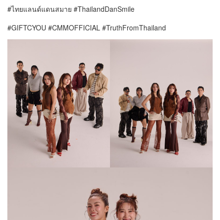
#ไทยแลนด์แดนสมาย #ThailandDanSmile
#GIFTCYOU #CMMOFFICIAL #TruthFromThailand