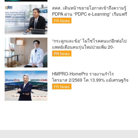
สุดพิเศษตลอดทัวร์นาเมนต์
สคส. เดินหน้าขยายโอกาสเข้าถึงความรู้
PDPA ผ่าน “PDPC e-Learning” เรียนฟรี
ทุกที่ ทุกเวลา พร้อมประกาศนียบัตร ต่อย
PR News
อดศักยภาพคนไทยสู่สังคมดิจิทัลปลอดภัย
เผยยอดผู้เข้าเรียนล่าสุดทะลุ 8 หมื่นราย
แล้ว
“กระดูกและข้อ” ไม่ใช่โรคคนแก่อีกต่อไป
แพทย์เตือนคนรุ่นใหม่ป่วยเพิ่ม 20-
30% เสี่ยง ‘ข้อเข่าเสื่อมก่อนวัย’ จาก
PR News
กระแสกีฬา
HMPRO-HomePro รายงานกำไร
ไตรมาส 2/2569 โต 13.99% แม้เศรษฐกิจ
ผันผวนเดินหน้าขยายสาขา เสริมพอร์ต
PR News
Private Brand ดัน Gross Margin เพิ่มขึ้น