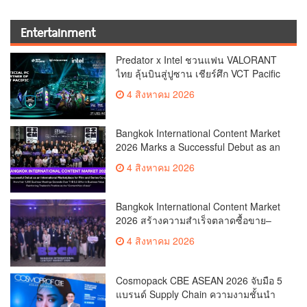
Entertainment
Predator x Intel ชวนแฟน VALORANT
ไทย ลุ้นบินสู่ปูซาน เชียร์ศึก VCT Pacific
Finals Busan ประเทศเกาหลีใต้ Predator
4 สิงหาคม 2026
x Intel ชวนแฟน VALORANT ไทย ลุ้นบิน
สู่ปูซาน แบบติดขอบสนาม พร้อมกิจกรรม
สุดพิเศษตลอดทัวร์นาเมนต์
Bangkok International Content Market
2026 Marks a Successful Debut as an
International Marketplace for Film and
4 สิงหาคม 2026
Series Co-productionMore than 1,200
Business Meetings Generate Over
THB 2.2 Billion in Business
Bangkok International Content Market
ValueReinforcing Thailand’s Position
2026 สร้างความสำเร็จตลาดซื้อขาย–
as the “Content Hub of Asia”
ร่วมผลิตคอนเทนต์ภาพยนตร์และซีรีส์
4 สิงหาคม 2026
ระดับนานาชาติเกิดการเจรจาธุรกิจกว่า
1,200 คู่ มูลค่ากว่า 2,200 ล้านบาท
ตอกย้ำไทยสู่ “Content Hub of Asia”
Cosmopack CBE ASEAN 2026 จับมือ 5
แบรนด์ Supply Chain ความงามชั้นนำ