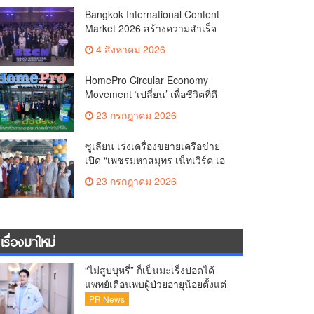
Co-productionMore than 1,200
Bangkok International Content
Business Meetings Generate
Market 2026 สร้างความสำเร็จ
Over THB 2.2 Billion in Business
ตลาดซื้อขาย–ร่วมผลิตคอนเทนต์
ValueReinforcing Thailand’s
4 สิงหาคม 2026
ภาพยนตร์และซีรีส์ระดับ
Position as the “Content Hub of
นานาชาติเกิดการเจรจาธุรกิจกว่า
Asia”
HomePro Circular Economy
1,200 คู่ มูลค่ากว่า 2,200 ล้านบาท
Movement ‘เปลี่ยน’ เพื่อชีวิตที่ดี
ตอกย้ำไทยสู่ “Content Hub of
กว่า | CHANGE FOR BETTER
Asia”
23 กรกฎาคม 2026
LIVING เมื่อ ‘ของเก่า’ ได้ไปต่อ
ซูเลียน เร่งเครื่องขยายเครือข่าย
เปิด “เพชรมหาสมุทร เน็ทเวิร์ค เอ
เจนซี่ (MGC)” ตอกย้ำการเติบโต
23 กรกฎาคม 2026
เครือข่าย พร้อมยกระดับการ
สนับสนุนสมาชิก
เรื่องมาใหม่
“ไม่สูบบุหรี่” ก็เป็นมะเร็งปอดได้
แพทย์เตือนพบผู้ป่วยอายุน้อยตั้งแต่
วัย 35 ปีเพิ่มขึ้นคนไทยกว่า 70%
PR News
รู้ตัวเมื่อโรคลุกลาม