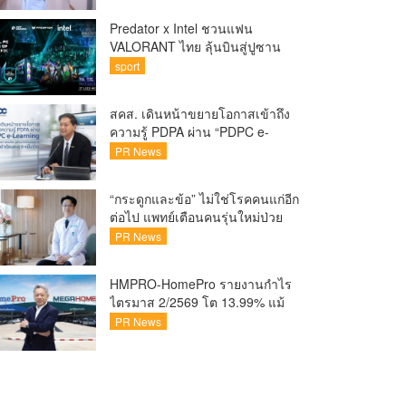
Predator x Intel ชวนแฟน
VALORANT ไทย ลุ้นบินสู่ปูซาน
เชียร์ศึก VCT Pacific Finals Busan
sport
ประเทศเกาหลีใต้ Predator x Intel
ชวนแฟน VALORANT ไทย ลุ้นบิน
สคส. เดินหน้าขยายโอกาสเข้าถึง
สู่ปูซาน แบบติดขอบสนาม พร้อม
ความรู้ PDPA ผ่าน “PDPC e-
กิจกรรมสุดพิเศษตลอดทัวร์นาเมนต์
Learning” เรียนฟรี ทุกที่ ทุกเวลา
PR News
พร้อมประกาศนียบัตร ต่อยอด
ศักยภาพคนไทยสู่สังคมดิจิทัล
“กระดูกและข้อ” ไม่ใช่โรคคนแก่อีก
ปลอดภัย เผยยอดผู้เข้าเรียนล่าสุด
ต่อไป แพทย์เตือนคนรุ่นใหม่ป่วย
ทะลุ 8 หมื่นรายแล้ว
เพิ่ม 20-30% เสี่ยง ‘ข้อเข่าเสื่อม
PR News
ก่อนวัย’ จากกระแสกีฬา
HMPRO-HomePro รายงานกำไร
ไตรมาส 2/2569 โต 13.99% แม้
เศรษฐกิจผันผวนเดินหน้าขยาย
PR News
สาขา เสริมพอร์ต Private Brand
ดัน Gross Margin เพิ่มขึ้น