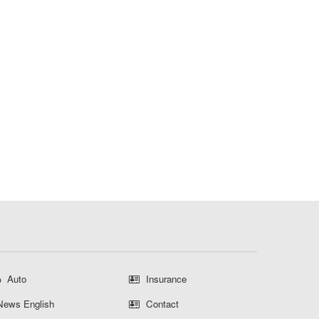
Auto
Insurance
ews English
Contact