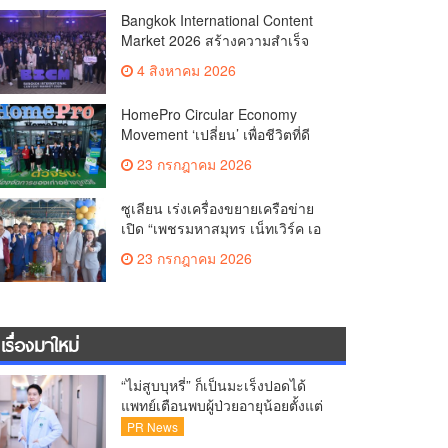
Co-productionMore than 1,200
Bangkok International Content
Business Meetings Generate
Market 2026 สร้างความสำเร็จ
Over THB 2.2 Billion in Business
ตลาดซื้อขาย–ร่วมผลิตคอนเทนต์
ValueReinforcing Thailand’s
4 สิงหาคม 2026
ภาพยนตร์และซีรีส์ระดับ
Position as the “Content Hub of
นานาชาติเกิดการเจรจาธุรกิจกว่า
Asia”
HomePro Circular Economy
1,200 คู่ มูลค่ากว่า 2,200 ล้านบาท
Movement ‘เปลี่ยน’ เพื่อชีวิตที่ดี
ตอกย้ำไทยสู่ “Content Hub of
กว่า | CHANGE FOR BETTER
Asia”
23 กรกฎาคม 2026
LIVING เมื่อ ‘ของเก่า’ ได้ไปต่อ
ซูเลียน เร่งเครื่องขยายเครือข่าย
เปิด “เพชรมหาสมุทร เน็ทเวิร์ค เอ
เจนซี่ (MGC)” ตอกย้ำการเติบโต
23 กรกฎาคม 2026
เครือข่าย พร้อมยกระดับการ
สนับสนุนสมาชิก
เรื่องมาใหม่
“ไม่สูบบุหรี่” ก็เป็นมะเร็งปอดได้
แพทย์เตือนพบผู้ป่วยอายุน้อยตั้งแต่
วัย 35 ปีเพิ่มขึ้นคนไทยกว่า 70%
PR News
รู้ตัวเมื่อโรคลุกลาม