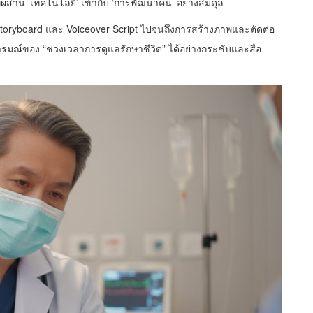
ผสาน ‘เทคโนโลยี’ เข้ากับ ‘การพัฒนาคน’ อย่างสมดุล
yboard และ Voiceover Script ไปจนถึงการสร้างภาพและตัดต่อ
อารมณ์ของ “ช่วงเวลาการดูแลรักษาชีวิต” ได้อย่างกระชับและสื่อ