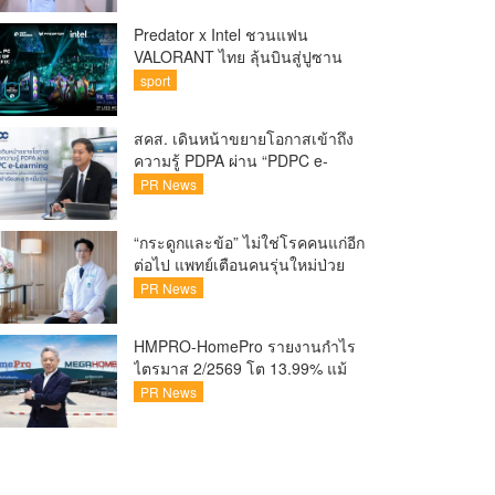
Predator x Intel ชวนแฟน
VALORANT ไทย ลุ้นบินสู่ปูซาน
เชียร์ศึก VCT Pacific Finals Busan
sport
ประเทศเกาหลีใต้ Predator x Intel
ชวนแฟน VALORANT ไทย ลุ้นบิน
สคส. เดินหน้าขยายโอกาสเข้าถึง
สู่ปูซาน แบบติดขอบสนาม พร้อม
ความรู้ PDPA ผ่าน “PDPC e-
กิจกรรมสุดพิเศษตลอดทัวร์นาเมนต์
Learning” เรียนฟรี ทุกที่ ทุกเวลา
PR News
พร้อมประกาศนียบัตร ต่อยอด
ศักยภาพคนไทยสู่สังคมดิจิทัล
“กระดูกและข้อ” ไม่ใช่โรคคนแก่อีก
ปลอดภัย เผยยอดผู้เข้าเรียนล่าสุด
ต่อไป แพทย์เตือนคนรุ่นใหม่ป่วย
ทะลุ 8 หมื่นรายแล้ว
เพิ่ม 20-30% เสี่ยง ‘ข้อเข่าเสื่อม
PR News
ก่อนวัย’ จากกระแสกีฬา
HMPRO-HomePro รายงานกำไร
ไตรมาส 2/2569 โต 13.99% แม้
เศรษฐกิจผันผวนเดินหน้าขยาย
PR News
สาขา เสริมพอร์ต Private Brand
ดัน Gross Margin เพิ่มขึ้น