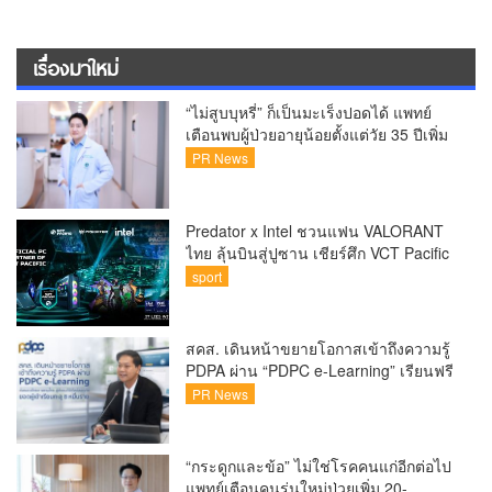
เรื่องมาใหม่
“ไม่สูบบุหรี่” ก็เป็นมะเร็งปอดได้ แพทย์
เตือนพบผู้ป่วยอายุน้อยตั้งแต่วัย 35 ปีเพิ่ม
ขึ้นคนไทยกว่า 70% รู้ตัวเมื่อโรคลุกลาม
PR News
Predator x Intel ชวนแฟน VALORANT
ไทย ลุ้นบินสู่ปูซาน เชียร์ศึก VCT Pacific
Finals Busan ประเทศเกาหลีใต้ Predator
sport
x Intel ชวนแฟน VALORANT ไทย ลุ้นบิน
สู่ปูซาน แบบติดขอบสนาม พร้อมกิจกรรม
สุดพิเศษตลอดทัวร์นาเมนต์
สคส. เดินหน้าขยายโอกาสเข้าถึงความรู้
PDPA ผ่าน “PDPC e-Learning” เรียนฟรี
ทุกที่ ทุกเวลา พร้อมประกาศนียบัตร ต่อย
PR News
อดศักยภาพคนไทยสู่สังคมดิจิทัลปลอดภัย
เผยยอดผู้เข้าเรียนล่าสุดทะลุ 8 หมื่นราย
แล้ว
“กระดูกและข้อ” ไม่ใช่โรคคนแก่อีกต่อไป
แพทย์เตือนคนรุ่นใหม่ป่วยเพิ่ม 20-