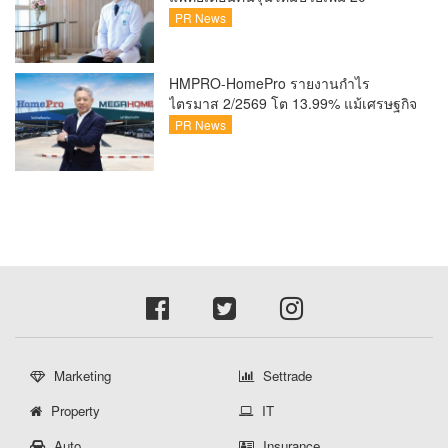
30% เสี่ยง ‘ข้อเข่าเสื่อมก่อนวัย’ จาก
PR News
กระแสกีฬา
HMPRO-HomePro รายงานกำไร
ไตรมาส 2/2569 โต 13.99% แม้เศรษฐกิจ
ผันผวนเดินหน้าขยายสาขา เสริมพอร์ต
PR News
Private Brand ดัน Gross Margin เพิ่มขึ้น
Marketing
Settrade
Property
IT
Auto
Insurance