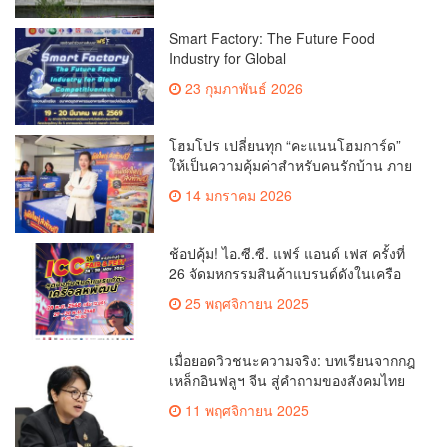
ประชาชนและลดปัญหาการจองแล้วไม่
ใช้สิทธิ
Smart Factory: The Future Food
Industry for Global
Competitivenessโรงงานอัจฉริยะ พลิก
23 กุมภาพันธ์ 2026
โฉมอุตสาหกรรมอาหารไทยสู่เวทีโลก
เปิดรับสมัคร!!!
โฮมโปร เปลี่ยนทุก “คะแนนโฮมการ์ด”
ให้เป็นความคุ้มค่าสำหรับคนรักบ้าน ภาย
ใต้แคมเปญ “HomeCard Point
14 มกราคม 2026
Celebration” รวมมูลค่ากว่า 3.9 ล้านบาท
ช้อปคุ้ม! ไอ.ซี.ซี. แฟร์ แอนด์ เฟส ครั้งที่
26 จัดมหกรรมสินค้าแบรนด์ดังในเครือ
สหพัฒน์ฯ ลดราคาสูงสุด 80%
25 พฤศจิกายน 2025
เมื่อยอดวิวชนะความจริง: บทเรียนจากกฎ
เหล็กอินฟลูฯ จีน สู่คำถามของสังคมไทย
11 พฤศจิกายน 2025