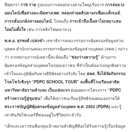
ที่สุดกว่า
118 ราย
รูปแบบการหลอกลวงส่วนใหญ่เริ่มจาก
การล่อลวง
ออนไลน์เพื่อล่วงละเมิดทางเพศ
,
หลอกถ่ายคลิปลามกเพื่อแบล็กเมล์
,
การกลั่นแกล้งทางออนไลน์
, ไปจนถึง
การเข้าถึงเนื้อหาไม่เหมาะสม
โดยไม่ตั้งใจ
เช่น การคลิกโฆษณาลวง
พ.ต.อ. สุรพงศ์ เปล่งขำ
เลขาธิการคณะกรรมการคุ้มครองข้อมูลส่วน
บุคคล สำนักงานคณะกรรมการคุ้มครองข้อมูลส่วนบุคคล (สคส.) กล่าว
ว่า จากสถานการณ์เหล่านี้สะท้อนถึง
“ช่องว่างความรู้”
ด้านการ
คุ้มครองข้อมูลส่วนบุคคลในกลุ่มเยาวชน ที่จำเป็นต้องเร่งปลูกฝังความ
เข้าใจและภูมิคุ้มกันทางดิจิทัลอย่างจริงจัง โดย
สคส. จึงได้จัดกิจกรรม
โรดโชว์เชิงรุก “
PDPC SCHOOL TOUR” ลงพื้นที่โรงเรียนสาธิต
มหาวิทยาลัยรามคำแหง เป็นแห่งแรก
ต่อยอดจากโครงการ
“
PDPC
สร้างความรู้สู่ชุมชน”
เพื่อให้เยาวชนเรียนรู้สิทธิของตนเองภายใต้
พระราชบัญญัติคุ้มครองข้อมูลส่วนบุคคล พ.ศ.
2562 (PDPA)
และรู้
เท่าทันภัยไซเบอร์ที่ซ่อนอยู่ในชีวิตประจำวัน
“เด็กและเยาวชนคือกลุ่มเป้าหมายสำคัญที่ต้องได้รับความรู้เรื่องข้อมูล