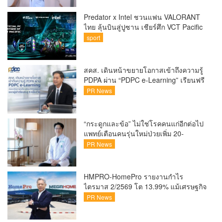
Predator x Intel ชวนแฟน VALORANT
ไทย ลุ้นบินสู่ปูซาน เชียร์ศึก VCT Pacific
Finals Busan ประเทศเกาหลีใต้ Predator
sport
x Intel ชวนแฟน VALORANT ไทย ลุ้นบิน
สู่ปูซาน แบบติดขอบสนาม พร้อมกิจกรรม
สุดพิเศษตลอดทัวร์นาเมนต์
สคส. เดินหน้าขยายโอกาสเข้าถึงความรู้
PDPA ผ่าน “PDPC e-Learning” เรียนฟรี
ทุกที่ ทุกเวลา พร้อมประกาศนียบัตร ต่อย
PR News
อดศักยภาพคนไทยสู่สังคมดิจิทัลปลอดภัย
เผยยอดผู้เข้าเรียนล่าสุดทะลุ 8 หมื่นราย
แล้ว
“กระดูกและข้อ” ไม่ใช่โรคคนแก่อีกต่อไป
แพทย์เตือนคนรุ่นใหม่ป่วยเพิ่ม 20-
30% เสี่ยง ‘ข้อเข่าเสื่อมก่อนวัย’ จาก
PR News
กระแสกีฬา
HMPRO-HomePro รายงานกำไร
ไตรมาส 2/2569 โต 13.99% แม้เศรษฐกิจ
ผันผวนเดินหน้าขยายสาขา เสริมพอร์ต
PR News
Private Brand ดัน Gross Margin เพิ่มขึ้น