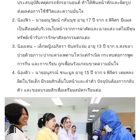
ประสบอุบัติเหตุตกรถจักรยานยนต์ ทำให้ฟันหน้าหักและผิดรูป
ส่งผลต่อการใช้ชีวิตและความมั่นใจ
น้องฟิว – นายอณุวัฒน์ กลั่นนุช อายุ 17 ปี จาก จ.พิจิตร มีแผล
เป็นคีลอยด์บริเวณใบหน้าจากการผ่าตัดและฉายแสง แต่ไม่มีทุน
ทรัพย์เข้ารับการรักษาศัลยกรรมตกแต่ง
น้องเคน – เด็กหญิงอภิสรา จันทร์แจ่ม อายุ 13 ปี จาก จ.สงขลา
ป่วยด้วยภาวะปากแหว่งเพดานโหว่แต่กำเนิด กระทบต่อการพูด
การกิน และการเรียน ถูกเพื่อนรังแกจนขาดความมั่นใจ
น้องคิว – นายอนุสรณ์ ชนะมูล อายุ 15 ปี จาก จ.พิจิตร เคยหลง
ผิดในวัยเด็ก มีรอยสักเต็มใบหน้าและลำตัว ปัจจุบันต้องการกลับ
ตัว และขอลบรอยสักเพื่อเตรียมสมัครเรียนต่อ