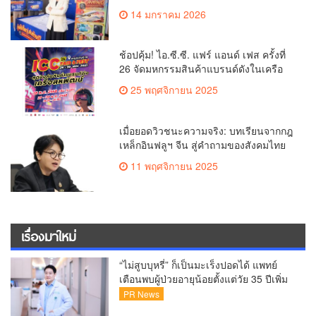
ใต้แคมเปญ “HomeCard Point
14 มกราคม 2026
Celebration” รวมมูลค่ากว่า 3.9 ล้านบาท
ช้อปคุ้ม! ไอ.ซี.ซี. แฟร์ แอนด์ เฟส ครั้งที่
26 จัดมหกรรมสินค้าแบรนด์ดังในเครือ
สหพัฒน์ฯ ลดราคาสูงสุด 80%
25 พฤศจิกายน 2025
เมื่อยอดวิวชนะความจริง: บทเรียนจากกฎ
เหล็กอินฟลูฯ จีน สู่คำถามของสังคมไทย
11 พฤศจิกายน 2025
เรื่องมาใหม่
“ไม่สูบบุหรี่” ก็เป็นมะเร็งปอดได้ แพทย์
เตือนพบผู้ป่วยอายุน้อยตั้งแต่วัย 35 ปีเพิ่ม
ขึ้นคนไทยกว่า 70% รู้ตัวเมื่อโรคลุกลาม
PR News