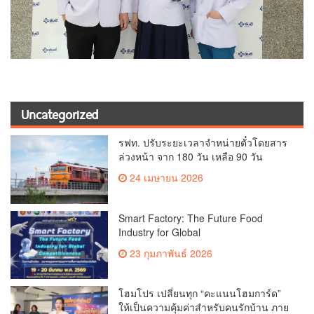
Uncategorized
รฟท. ปรับระยะเวลาจำหน่ายตั๋วโดยสาร
ล่วงหน้า จาก 180 วัน เหลือ 90 วัน
สำหรับขบวนรถที่มีการสำรองที่นั่งทุกข
24 เมษายน 2026
บวน เพิ่มโอกาสในการเข้าถึงบริการของ
ประชาชนและลดปัญหาการจองแล้วไม่
ใช้สิทธิ
Smart Factory: The Future Food
Industry for Global
Competitivenessโรงงานอัจฉริยะ พลิก
23 กุมภาพันธ์ 2026
โฉมอุตสาหกรรมอาหารไทยสู่เวทีโลก
เปิดรับสมัคร!!!
โฮมโปร เปลี่ยนทุก “คะแนนโฮมการ์ด”
ให้เป็นความคุ้มค่าสำหรับคนรักบ้าน ภาย