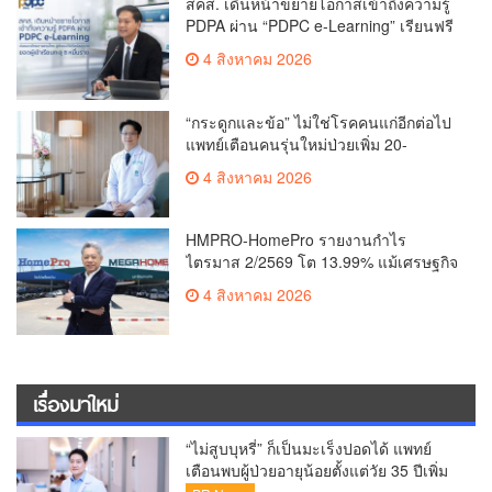
สคส. เดินหน้าขยายโอกาสเข้าถึงความรู้
PDPA ผ่าน “PDPC e-Learning” เรียนฟรี
ทุกที่ ทุกเวลา พร้อมประกาศนียบัตร ต่อย
4 สิงหาคม 2026
อดศักยภาพคนไทยสู่สังคมดิจิทัลปลอดภัย
เผยยอดผู้เข้าเรียนล่าสุดทะลุ 8 หมื่นราย
แล้ว
“กระดูกและข้อ” ไม่ใช่โรคคนแก่อีกต่อไป
แพทย์เตือนคนรุ่นใหม่ป่วยเพิ่ม 20-
30% เสี่ยง ‘ข้อเข่าเสื่อมก่อนวัย’ จาก
4 สิงหาคม 2026
กระแสกีฬา
HMPRO-HomePro รายงานกำไร
ไตรมาส 2/2569 โต 13.99% แม้เศรษฐกิจ
ผันผวนเดินหน้าขยายสาขา เสริมพอร์ต
4 สิงหาคม 2026
Private Brand ดัน Gross Margin เพิ่มขึ้น
เรื่องมาใหม่
“ไม่สูบบุหรี่” ก็เป็นมะเร็งปอดได้ แพทย์
เตือนพบผู้ป่วยอายุน้อยตั้งแต่วัย 35 ปีเพิ่ม