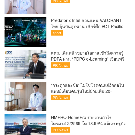
ขึ้นคนไทยกว่า 70% รู้ตัวเมื่อโรคลุกลาม
PR News
Predator x Intel ชวนแฟน VALORANT
ไทย ลุ้นบินสู่ปูซาน เชียร์ศึก VCT Pacific
Finals Busan ประเทศเกาหลีใต้ Predator
sport
x Intel ชวนแฟน VALORANT ไทย ลุ้นบิน
สู่ปูซาน แบบติดขอบสนาม พร้อมกิจกรรม
สุดพิเศษตลอดทัวร์นาเมนต์
สคส. เดินหน้าขยายโอกาสเข้าถึงความรู้
PDPA ผ่าน “PDPC e-Learning” เรียนฟรี
ทุกที่ ทุกเวลา พร้อมประกาศนียบัตร ต่อย
PR News
อดศักยภาพคนไทยสู่สังคมดิจิทัลปลอดภัย
เผยยอดผู้เข้าเรียนล่าสุดทะลุ 8 หมื่นราย
แล้ว
“กระดูกและข้อ” ไม่ใช่โรคคนแก่อีกต่อไป
แพทย์เตือนคนรุ่นใหม่ป่วยเพิ่ม 20-
30% เสี่ยง ‘ข้อเข่าเสื่อมก่อนวัย’ จาก
PR News
กระแสกีฬา
HMPRO-HomePro รายงานกำไร
ไตรมาส 2/2569 โต 13.99% แม้เศรษฐกิจ
ผันผวนเดินหน้าขยายสาขา เสริมพอร์ต
PR News