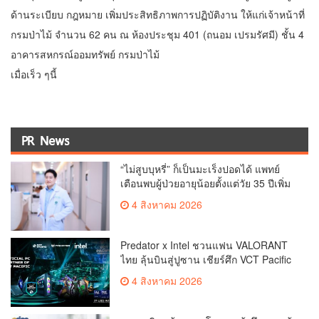
ด้านระเบียบ กฎหมาย เพิ่มประสิทธิภาพการปฏิบัติงาน ให้แก่เจ้าหน้าที่
กรมป่าไม้ จำนวน 62 คน ณ ห้องประชุม 401 (ถนอม เปรมรัศมี) ชั้น 4
อาคารสหกรณ์ออมทรัพย์ กรมป่าไม้
เมื่อเร็ว ๆนี้
PR News
“ไม่สูบบุหรี่” ก็เป็นมะเร็งปอดได้ แพทย์
เตือนพบผู้ป่วยอายุน้อยตั้งแต่วัย 35 ปีเพิ่ม
ขึ้นคนไทยกว่า 70% รู้ตัวเมื่อโรคลุกลาม
4 สิงหาคม 2026
Predator x Intel ชวนแฟน VALORANT
ไทย ลุ้นบินสู่ปูซาน เชียร์ศึก VCT Pacific
Finals Busan ประเทศเกาหลีใต้ Predator
4 สิงหาคม 2026
x Intel ชวนแฟน VALORANT ไทย ลุ้นบิน
สู่ปูซาน แบบติดขอบสนาม พร้อมกิจกรรม
สุดพิเศษตลอดทัวร์นาเมนต์