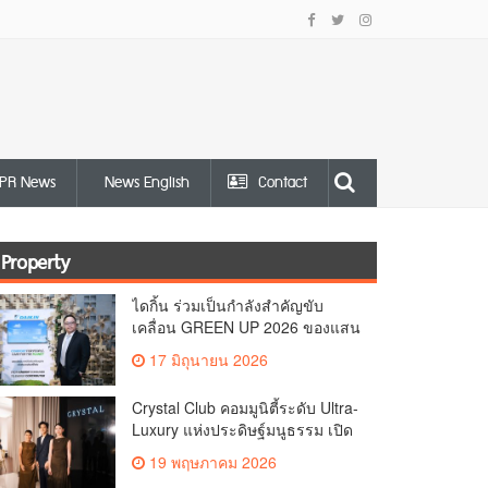
PR News
News English
Contact
Property
ไดกิ้น ร่วมเป็นกำลังสำคัญขับ
เคลื่อน GREEN UP 2026 ของแสน
สิริ ปักธงลดคาร์บอนในภาคอาคาร
17 มิถุนายน 2026
เดินหน้าเทคโนโลยีสีเขียว–
เศรษฐกิจหมุนเวียนพร้อมปั้น “คน”
Crystal Club คอมมูนิตี้ระดับ Ultra-
ขับเคลื่อนทั้งอุตสาหกรรมสู่เป้า
Luxury แห่งประดิษฐ์มนูธรรม เปิด
หมายคาร์บอนต่ำ
บทใหม่ของ Crystal Solana ผ่าน
19 พฤษภาคม 2026
ค่ำคืน A Curated Dinner