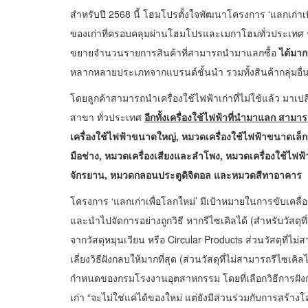
สำหรับปี 2568 นี้ โฮมโปรตั้งใจพัฒนาโครงการ ‘แลกเก่าเพื
ของเก่าที่ครอบคลุมผ่านโฮมโปรและเมกาโฮมทั่วประเทศ รวมถ
ขยายจำนวนรายการสินค้าที่สามารถนำมาแลกซื้อ
ได้มาก
หลากหลายประเภทจากแบรนด์ชั้นนำ รวมทั้งสินค้ากลุ่มอื่นๆ ท
โดยลูกค้าสามารถนำเครื่องใช้ไฟฟ้าเก่าที่ไม่ใช้แล้ว มาเป
สาขา ทั่วประเทศ
อีกทั้งเครื่องใช้ไฟฟ้าที่นำมาแลก สา
เครื่องใช้ไฟฟ้าขนาดใหญ่, หมวดเครื่องใช้ไฟฟ้าขนาดเล็
มือช่าง, หมวดเครื่องเสียงและลำโพง, หมวดเครื่องใช้ไฟ
จักรยาน, หมวดกลอนประตูดิจิตอล และหมวดสีทาอาคาร
โครงการ ‘แลกเก่าเพื่อโลกใหม่’ มีเป้าหมายในการขับเคลื่
และนำไปจัดการอย่างถูกวิธี หากรีไซเคิลได้ (สำหรับวัสดุที
จากวัสดุหมุนเวียน หรือ Circular Products ส่วนวัสดุที่ไม
เลี่ยงวิธีฝังกลบให้มากที่สุด (ส่วนวัสดุที่ไม่สามารถรีไ
กำหนดของกรมโรงงานอุตสาหกรรม โดยที่เลือกวิธีการฝังกลบเ
เก่า “จะไม่ใช่แค่ได้ของใหม่ แต่ยังมีส่วนร่วมกับการสร้างโล