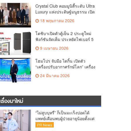
Experience for Living Well
Crystal Club คอมมูนิตี้ระดับ Ultra
Luxury แห่งประดิษฐ์มนูธรรม เปิด
บทใหม่ของ Crystal Solana ผ่าน
18 พฤษภาคม 2026
ค่ำคืน A Curated Dinner
Experience for Living Well
โตชิบาเปิดตัวตู้เย็น 2 ประตูใหม่
ฟังก์ชันจัดเต็ม ประหยัดไฟเบอร์ 5
สูงสุด 5 ดาว
9 เมษายน 2026
โฮมโปร จับมือ ไดกิ้น เปิดตัว
“เครื่องปรับอากาศรักษ์โลก” เครื่อง
แรกในไทย ยกระดับ Closed-Loop
24 มีนาคม 2026
Circular Products เปลี่ยนของเก่าสู่
การอยู่อาศัย ตอกย้ำบทบาทผู้นำ
ความยั่งยืน
เรื่องมาใหม่
“ไม่สูบบุหรี่” ก็เป็นมะเร็งปอดได้
แพทย์เตือนพบผู้ป่วยอายุน้อยตั้งแต่
วัย 35 ปีเพิ่มขึ้นคนไทยกว่า 70%
PR News
รู้ตัวเมื่อโรคลุกลาม