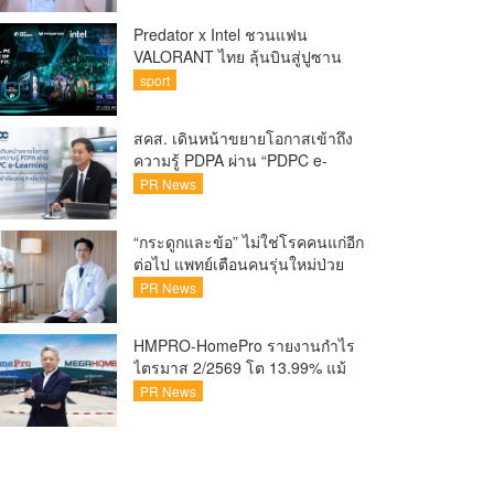
Predator x Intel ชวนแฟน
VALORANT ไทย ลุ้นบินสู่ปูซาน
เชียร์ศึก VCT Pacific Finals Busan
sport
ประเทศเกาหลีใต้ Predator x Intel
ชวนแฟน VALORANT ไทย ลุ้นบิน
สคส. เดินหน้าขยายโอกาสเข้าถึง
สู่ปูซาน แบบติดขอบสนาม พร้อม
ความรู้ PDPA ผ่าน “PDPC e-
กิจกรรมสุดพิเศษตลอดทัวร์นาเมนต์
Learning” เรียนฟรี ทุกที่ ทุกเวลา
PR News
พร้อมประกาศนียบัตร ต่อยอด
ศักยภาพคนไทยสู่สังคมดิจิทัล
“กระดูกและข้อ” ไม่ใช่โรคคนแก่อีก
ปลอดภัย เผยยอดผู้เข้าเรียนล่าสุด
ต่อไป แพทย์เตือนคนรุ่นใหม่ป่วย
ทะลุ 8 หมื่นรายแล้ว
เพิ่ม 20-30% เสี่ยง ‘ข้อเข่าเสื่อม
PR News
ก่อนวัย’ จากกระแสกีฬา
HMPRO-HomePro รายงานกำไร
ไตรมาส 2/2569 โต 13.99% แม้
เศรษฐกิจผันผวนเดินหน้าขยาย
PR News
สาขา เสริมพอร์ต Private Brand
ดัน Gross Margin เพิ่มขึ้น