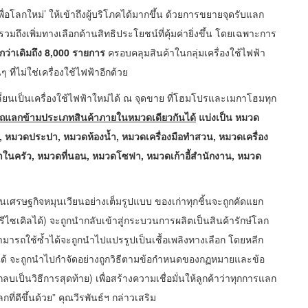
่อโลกใหม่’ ให้เข้าถึงผู้บริโภคได้มากขึ้น ด้วยการขยายจุดรับแลก
ึงเพิ่มทางเลือกด้านสิทธิประโยชน์ที่คุ้มค่ายิ่งขึ้น โดยเฉพาะการ
กว่าเดิมถึง
8,000 รายการ
ครอบคลุมสินค้าในกลุ่มเครื่องใช้ไฟฟ้า
ี่ไม่ใช่เครื่องใช้ไฟฟ้าอีกด้วย
ลี่ยนเป็นเครื่องใช้ไฟฟ้าใหม่ได้ ณ จุดขาย ที่โฮมโปรและเมกาโฮมทุก
มารถแลกข้ามประเภทสินค้าภายในหมวดเดียวกันได้
แบ่งเป็น หมวด
ก, หมวดประปา, หมวดห้องน้ำ, หมวดเครื่องมือทำสวน
, หมวดเครื่อง
ฟ้าในครัว, หมวดที่นอน, หมวดโซฟา, หมวดเก้าอี้สำนักงาน, หมวด
อนเศรษฐกิจหมุนเวียนอย่างเต็มรูปแบบ ของเก่าทุกชิ้นจะถูกคัดแยก
่รีไซเคิลได้) จะถูกนำกลับเข้าสู่กระบวนการผลิตเป็นสินค้ารักษ์โลก
่สามารถใช้ซ้ำได้จะถูกนำไปแปรรูปเป็นเชื้อเพลิงทางเลือก โดยหลีก
ซเคิลได้ จะถูกนำไปกำจัดอย่างถูกวิธีตามข้อกำหนดของกฏหมายและข้อ
ป็นวิธีการสุดท้าย) เพื่อสร้างความเชื่อมั่นให้ลูกค้าว่าทุกการแลก
กที่ดีขึ้นด้วย” คุณวีรพันธ์ฯ กล่าวเสริม