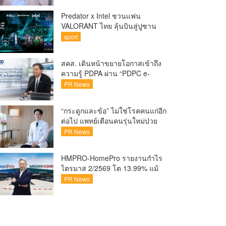
Predator x Intel ชวนแฟน
VALORANT ไทย ลุ้นบินสู่ปูซาน
เชียร์ศึก VCT Pacific Finals Busan
sport
ประเทศเกาหลีใต้ Predator x Intel
ชวนแฟน VALORANT ไทย ลุ้นบิน
สคส. เดินหน้าขยายโอกาสเข้าถึง
สู่ปูซาน แบบติดขอบสนาม พร้อม
ความรู้ PDPA ผ่าน “PDPC e-
กิจกรรมสุดพิเศษตลอดทัวร์นาเมนต์
Learning” เรียนฟรี ทุกที่ ทุกเวลา
PR News
พร้อมประกาศนียบัตร ต่อยอด
ศักยภาพคนไทยสู่สังคมดิจิทัล
“กระดูกและข้อ” ไม่ใช่โรคคนแก่อีก
ปลอดภัย เผยยอดผู้เข้าเรียนล่าสุด
ต่อไป แพทย์เตือนคนรุ่นใหม่ป่วย
ทะลุ 8 หมื่นรายแล้ว
เพิ่ม 20-30% เสี่ยง ‘ข้อเข่าเสื่อม
PR News
ก่อนวัย’ จากกระแสกีฬา
HMPRO-HomePro รายงานกำไร
ไตรมาส 2/2569 โต 13.99% แม้
เศรษฐกิจผันผวนเดินหน้าขยาย
PR News
สาขา เสริมพอร์ต Private Brand
ดัน Gross Margin เพิ่มขึ้น