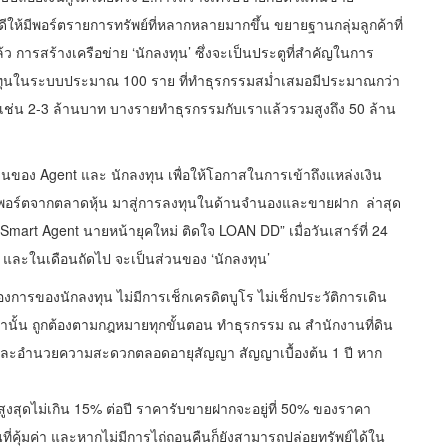
ผลดีให้มีพอร์ตรายการทรัพย์ที่หลากหลายมากขึ้น ขยายฐานกลุ่มลูกค้าที่
แล้ว การสร้างเครือข่าย ‘นักลงทุน’ ซึ่งจะเป็นประตูที่สำคัญในการ
นักลงทุนในระบบประมาณ 100 ราย ที่ทำธุรกรรมสม่ำเสมอมีประมาณกว่า
ช่น 2-3 ล้านบาท บางรายทำธุรกรรมกับเราแล้วรวมสูงถึง 50 ล้าน
นของ Agent และ นักลงทุน เพื่อให้โอกาสในการเข้าถึงแหล่งเงิน
ับพอร์ตจากตลาดหุ้น มาสู่การลงทุนในด้านจำนองและขายฝาก ล่าสุด
mart Agent นายหน้ายุคใหม่ ติดใจ LOAN DD” เมื่อวันเสาร์ที่ 24
 และในเดือนถัดไป จะเป็นส่วนของ ‘นักลงทุน’
ารของนักลงทุน ไม่มีการเช็กเครดิตบูโร ไม่เช็กประวัติการเดิน
ีเท่านั้น ถูกต้องตามกฎหมายทุกขั้นตอน ทำธุรกรรม ณ สำนักงานที่ดิน
ูแลและอำนวยความสะดวกตลอดอายุสัญญา สัญญาเบื้องต้น 1 ปี หาก
้น สูงสุดไม่เกิน 15% ต่อปี ราคารับขายฝากจะอยู่ที่ 50% ของราคา
ที่คุ้มค่า และหากไม่มีการไถ่ถอนคืนก็ยังสามารถปล่อยทรัพย์ได้ใน