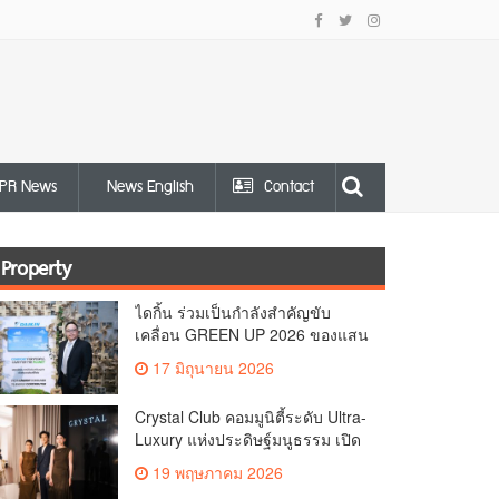
PR News
News English
Contact
Property
ไดกิ้น ร่วมเป็นกำลังสำคัญขับ
เคลื่อน GREEN UP 2026 ของแสน
สิริ ปักธงลดคาร์บอนในภาคอาคาร
17 มิถุนายน 2026
เดินหน้าเทคโนโลยีสีเขียว–
เศรษฐกิจหมุนเวียนพร้อมปั้น “คน”
Crystal Club คอมมูนิตี้ระดับ Ultra-
ขับเคลื่อนทั้งอุตสาหกรรมสู่เป้า
Luxury แห่งประดิษฐ์มนูธรรม เปิด
หมายคาร์บอนต่ำ
บทใหม่ของ Crystal Solana ผ่าน
19 พฤษภาคม 2026
ค่ำคืน A Curated Dinner