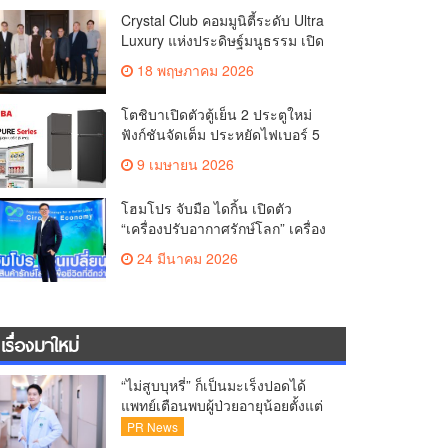
Experience for Living Well
Crystal Club คอมมูนิตี้ระดับ Ultra
Luxury แห่งประดิษฐ์มนูธรรม เปิด
บทใหม่ของ Crystal Solana ผ่าน
18 พฤษภาคม 2026
ค่ำคืน A Curated Dinner
Experience for Living Well
โตชิบาเปิดตัวตู้เย็น 2 ประตูใหม่
ฟังก์ชันจัดเต็ม ประหยัดไฟเบอร์ 5
สูงสุด 5 ดาว
9 เมษายน 2026
โฮมโปร จับมือ ไดกิ้น เปิดตัว
“เครื่องปรับอากาศรักษ์โลก” เครื่อง
แรกในไทย ยกระดับ Closed-Loop
24 มีนาคม 2026
Circular Products เปลี่ยนของเก่าสู่
การอยู่อาศัย ตอกย้ำบทบาทผู้นำ
ความยั่งยืน
เรื่องมาใหม่
“ไม่สูบบุหรี่” ก็เป็นมะเร็งปอดได้
แพทย์เตือนพบผู้ป่วยอายุน้อยตั้งแต่
วัย 35 ปีเพิ่มขึ้นคนไทยกว่า 70%
PR News
รู้ตัวเมื่อโรคลุกลาม