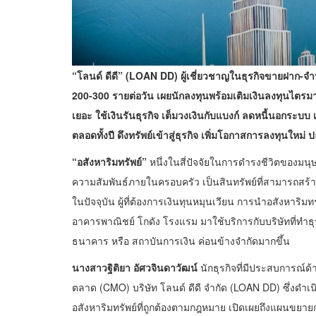
“โลนด์ ดีดี” (LOAN DD) ผู้เชี่ยวชาญในธุรกิจขายฝาก-จำ
200-300 รายต่อวัน เผยนักลงทุนพร้อมเติมเงินลงทุนไตรมาส
เยอะ ใช้เงินรันธุรกิจ เต็มวงเงินกับแบงก์ ลดหนี้นอกระบบ
ตลอดทั้งปี ดึงทรัพย์เข้าสู่ธุรกิจ เพิ่มโอกาสการลงทุนใหม่ 
“อสังหาริมทรัพย์”
หนึ่งในสี่ปัจจัยในการดำรงชีวิตของมนุษ
ความสัมพันธ์ภายในครอบครัว เป็นสินทรัพย์ที่สามารถสร้
ในปัจจุบัน ผู้ที่ต้องการเงินทุนหมุนเวียน การนำอสังหาริม
อาคารพาณิชย์ โกดัง โรงแรม มาใช้บริการกับบริษัทที่ทำธ
ธนาคาร หรือ สถาบันการเงิน ค่อนข้างจำกัดมากขึ้น
นางสาวฐิติยา อัศวจินดาวัฒน์
นักธุรกิจที่มีประสบการณ์
ตลาด (CMO) บริษัท โลนด์ ดีดี จำกัด (LOAN DD) ซึ่งด
อสังหาริมทรัพย์ที่ถูกต้องตามกฎหมาย เปิดเผยถึงแผนขยายก