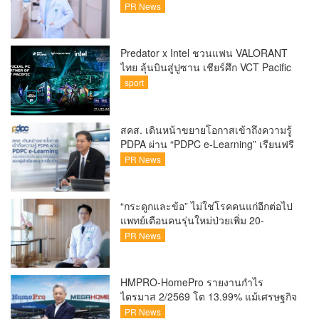
ขึ้นคนไทยกว่า 70% รู้ตัวเมื่อโรคลุกลาม
PR News
Predator x Intel ชวนแฟน VALORANT
ไทย ลุ้นบินสู่ปูซาน เชียร์ศึก VCT Pacific
Finals Busan ประเทศเกาหลีใต้ Predator
sport
x Intel ชวนแฟน VALORANT ไทย ลุ้นบิน
สู่ปูซาน แบบติดขอบสนาม พร้อมกิจกรรม
สุดพิเศษตลอดทัวร์นาเมนต์
สคส. เดินหน้าขยายโอกาสเข้าถึงความรู้
PDPA ผ่าน “PDPC e-Learning” เรียนฟรี
ทุกที่ ทุกเวลา พร้อมประกาศนียบัตร ต่อย
PR News
อดศักยภาพคนไทยสู่สังคมดิจิทัลปลอดภัย
เผยยอดผู้เข้าเรียนล่าสุดทะลุ 8 หมื่นราย
แล้ว
“กระดูกและข้อ” ไม่ใช่โรคคนแก่อีกต่อไป
แพทย์เตือนคนรุ่นใหม่ป่วยเพิ่ม 20-
30% เสี่ยง ‘ข้อเข่าเสื่อมก่อนวัย’ จาก
PR News
กระแสกีฬา
HMPRO-HomePro รายงานกำไร
ไตรมาส 2/2569 โต 13.99% แม้เศรษฐกิจ
ผันผวนเดินหน้าขยายสาขา เสริมพอร์ต
PR News