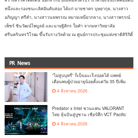
หนึ่งและรองชนะเลิศอันดับสอง ได้แก่ นายชาคร บุษยากุล, นางสาว
อภิญญา ศรีคำ, นางสาวนลพรรณ หมายเหนี่ยวกลาง, นางสาวพรรณ์
เพ็ชร์ ชินวัฒน์ไพบูลย์ และนายฐิติกร ใยคำ จากมหาวิทยาลัย
ศรีนครินทรวิโรฒ ขึ้นรับรางวัลด้วย ณ ศูนย์การประชุมแห่งชาติสิริกิติ์
PR News
“ไม่สูบบุหรี่” ก็เป็นมะเร็งปอดได้ แพทย์
เตือนพบผู้ป่วยอายุน้อยตั้งแต่วัย 35 ปีเพิ่ม
ขึ้นคนไทยกว่า 70% รู้ตัวเมื่อโรคลุกลาม
4 สิงหาคม 2026
Predator x Intel ชวนแฟน VALORANT
ไทย ลุ้นบินสู่ปูซาน เชียร์ศึก VCT Pacific
Finals Busan ประเทศเกาหลีใต้ Predator
4 สิงหาคม 2026
x Intel ชวนแฟน VALORANT ไทย ลุ้นบิน
สู่ปูซาน แบบติดขอบสนาม พร้อมกิจกรรม