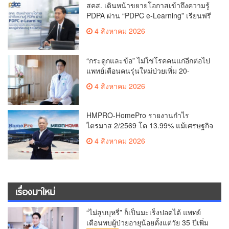
สุดพิเศษตลอดทัวร์นาเมนต์
สคส. เดินหน้าขยายโอกาสเข้าถึงความรู้
PDPA ผ่าน “PDPC e-Learning” เรียนฟรี
ทุกที่ ทุกเวลา พร้อมประกาศนียบัตร ต่อย
4 สิงหาคม 2026
อดศักยภาพคนไทยสู่สังคมดิจิทัลปลอดภัย
เผยยอดผู้เข้าเรียนล่าสุดทะลุ 8 หมื่นราย
แล้ว
“กระดูกและข้อ” ไม่ใช่โรคคนแก่อีกต่อไป
แพทย์เตือนคนรุ่นใหม่ป่วยเพิ่ม 20-
30% เสี่ยง ‘ข้อเข่าเสื่อมก่อนวัย’ จาก
4 สิงหาคม 2026
กระแสกีฬา
HMPRO-HomePro รายงานกำไร
ไตรมาส 2/2569 โต 13.99% แม้เศรษฐกิจ
ผันผวนเดินหน้าขยายสาขา เสริมพอร์ต
4 สิงหาคม 2026
Private Brand ดัน Gross Margin เพิ่มขึ้น
เรื่องมาใหม่
“ไม่สูบบุหรี่” ก็เป็นมะเร็งปอดได้ แพทย์
เตือนพบผู้ป่วยอายุน้อยตั้งแต่วัย 35 ปีเพิ่ม