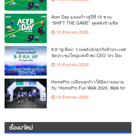
สร้างอนาคต Smart Healthcare
Acer Day ฉลองก้าวสู่ปีที่ 10 ชวน
“SHIFT THE GAME” จุดพลังข้ามขีด
จำกัด พลิกบทใหม่ในแบบของคุณ
10 สิงหาคม 2026
8.8 “ซูเลียน” รวมพลังนักธุรกิจทั่วประเทศ
จัดประชุมใหญ่แห่งปี พบ CEO “ดร.ปิยะ
วัฒน์” ถ่ายทอดวิสัยทัศน์ธุรกิจ พร้อมฟรี
10 สิงหาคม 2026
คอนเสิร์ต “โชค รถแห่” ยกวง
HomePro เปลี่ยนทุกก้าวให้มีความหมาย
กับ “HomePro Fun Walk 2026: Walk for
Life” ทุกก้าวที่เดิน… คือโอกาสแห่งการมี
10 สิงหาคม 2026
ชีวิต
เรื่องมาใหม่