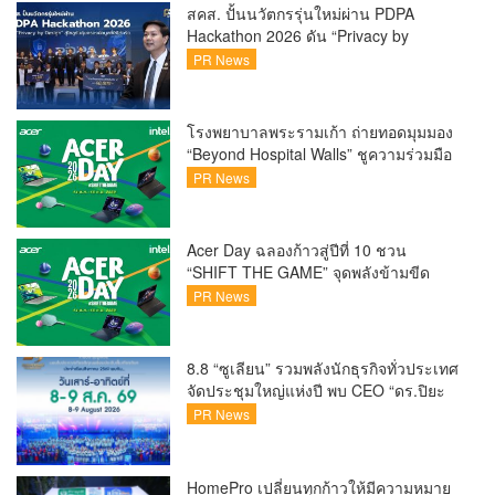
สคส. ปั้นนวัตกรรุ่นใหม่ผ่าน PDPA
Hackathon 2026 ดัน “Privacy by
Design for all” สู่โซลูชันคุ้มครองข้อมูล
PR News
ส่วนบุคคลที่ใช้ได้จริงสคส. ปั้นนวัตกรรุ่น
ใหม่ผ่าน PDPA Hackathon 2026
โรงพยาบาลพระรามเก้า ถ่ายทอดมุมมอง
“Beyond Hospital Walls” ชูความร่วมมือ
ระหว่างโรงพยาบาลและ Startup ร่วม
PR News
สร้างอนาคต Smart Healthcare
Acer Day ฉลองก้าวสู่ปีที่ 10 ชวน
“SHIFT THE GAME” จุดพลังข้ามขีด
จำกัด พลิกบทใหม่ในแบบของคุณ
PR News
8.8 “ซูเลียน” รวมพลังนักธุรกิจทั่วประเทศ
จัดประชุมใหญ่แห่งปี พบ CEO “ดร.ปิยะ
วัฒน์” ถ่ายทอดวิสัยทัศน์ธุรกิจ พร้อมฟรี
PR News
คอนเสิร์ต “โชค รถแห่” ยกวง
HomePro เปลี่ยนทุกก้าวให้มีความหมาย