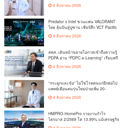
ขึ้นคนไทยกว่า 70% รู้ตัวเมื่อโรคลุกลาม
4 สิงหาคม 2026
Predator x Intel ชวนแฟน VALORANT
ไทย ลุ้นบินสู่ปูซาน เชียร์ศึก VCT Pacific
Finals Busan ประเทศเกาหลีใต้ Predator
4 สิงหาคม 2026
x Intel ชวนแฟน VALORANT ไทย ลุ้นบิน
สู่ปูซาน แบบติดขอบสนาม พร้อมกิจกรรม
สุดพิเศษตลอดทัวร์นาเมนต์
สคส. เดินหน้าขยายโอกาสเข้าถึงความรู้
PDPA ผ่าน “PDPC e-Learning” เรียนฟรี
ทุกที่ ทุกเวลา พร้อมประกาศนียบัตร ต่อย
4 สิงหาคม 2026
อดศักยภาพคนไทยสู่สังคมดิจิทัลปลอดภัย
เผยยอดผู้เข้าเรียนล่าสุดทะลุ 8 หมื่นราย
แล้ว
“กระดูกและข้อ” ไม่ใช่โรคคนแก่อีกต่อไป
แพทย์เตือนคนรุ่นใหม่ป่วยเพิ่ม 20-
30% เสี่ยง ‘ข้อเข่าเสื่อมก่อนวัย’ จาก
4 สิงหาคม 2026
กระแสกีฬา
HMPRO-HomePro รายงานกำไร
ไตรมาส 2/2569 โต 13.99% แม้เศรษฐกิจ
ผันผวนเดินหน้าขยายสาขา เสริมพอร์ต
4 สิงหาคม 2026