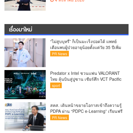
Private Brand ดัน Gross Margin เพิ่มขึ้น
เรื่องมาใหม่
“ไม่สูบบุหรี่” ก็เป็นมะเร็งปอดได้ แพทย์
เตือนพบผู้ป่วยอายุน้อยตั้งแต่วัย 35 ปีเพิ่ม
ขึ้นคนไทยกว่า 70% รู้ตัวเมื่อโรคลุกลาม
PR News
Predator x Intel ชวนแฟน VALORANT
ไทย ลุ้นบินสู่ปูซาน เชียร์ศึก VCT Pacific
Finals Busan ประเทศเกาหลีใต้ Predator
sport
x Intel ชวนแฟน VALORANT ไทย ลุ้นบิน
สู่ปูซาน แบบติดขอบสนาม พร้อมกิจกรรม
สุดพิเศษตลอดทัวร์นาเมนต์
สคส. เดินหน้าขยายโอกาสเข้าถึงความรู้
PDPA ผ่าน “PDPC e-Learning” เรียนฟรี
ทุกที่ ทุกเวลา พร้อมประกาศนียบัตร ต่อย
PR News
อดศักยภาพคนไทยสู่สังคมดิจิทัลปลอดภัย
เผยยอดผู้เข้าเรียนล่าสุดทะลุ 8 หมื่นราย