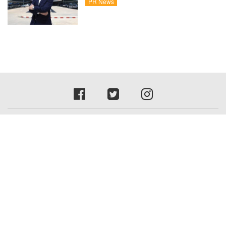
ผันผวนเดินหน้าขยายสาขา เสริมพอร์ต
PR News
Private Brand ดัน Gross Margin เพิ่มขึ้น
Marketing
Settrade
Property
IT
Auto
Insurance
Entertainment
Health
Travel
PR News
News English
Contact