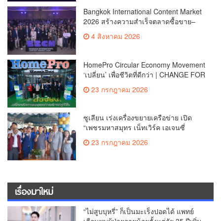
THB 2.2 Billion in Business
Bangkok International Content Market
ValueReinforcing Thailand’s Position
2026 สร้างความสำเร็จตลาดซื้อขาย–
as the “Content Hub of Asia”
ร่วมผลิตคอนเทนต์ภาพยนตร์และซีรีส์
4 สิงหาคม 2026
ระดับนานาชาติเกิดการเจรจาธุรกิจกว่า
1,200 คู่ มูลค่ากว่า 2,200 ล้านบาท
ตอกย้ำไทยสู่ “Content Hub of Asia”
HomePro Circular Economy Movement
‘เปลี่ยน’ เพื่อชีวิตที่ดีกว่า | CHANGE FOR
BETTER LIVING เมื่อ ‘ของเก่า’ ได้ไปต่อ
23 กรกฎาคม 2026
ซูเลียน เร่งเครื่องขยายเครือข่าย เปิด
“เพชรมหาสมุทร เน็ทเวิร์ค เอเจนซี่
(MGC)” ตอกย้ำการเติบโตเครือข่าย
23 กรกฎาคม 2026
พร้อมยกระดับการสนับสนุนสมาชิก
เรื่องมาใหม่
“ไม่สูบบุหรี่” ก็เป็นมะเร็งปอดได้ แพทย์