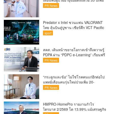
เตือนพบผู้ป่วยอายุน้อยตั้งแต่วัย 35 ปีเพิ่ม
ขึ้นคนไทยกว่า 70% รู้ตัวเมื่อโรคลุกลาม
PR News
Predator x Intel ชวนแฟน VALORANT
ไทย ลุ้นบินสู่ปูซาน เชียร์ศึก VCT Pacific
Finals Busan ประเทศเกาหลีใต้ Predator
sport
x Intel ชวนแฟน VALORANT ไทย ลุ้นบิน
สู่ปูซาน แบบติดขอบสนาม พร้อมกิจกรรม
สุดพิเศษตลอดทัวร์นาเมนต์
สคส. เดินหน้าขยายโอกาสเข้าถึงความรู้
PDPA ผ่าน “PDPC e-Learning” เรียนฟรี
ทุกที่ ทุกเวลา พร้อมประกาศนียบัตร ต่อย
PR News
อดศักยภาพคนไทยสู่สังคมดิจิทัลปลอดภัย
เผยยอดผู้เข้าเรียนล่าสุดทะลุ 8 หมื่นราย
แล้ว
“กระดูกและข้อ” ไม่ใช่โรคคนแก่อีกต่อไป
แพทย์เตือนคนรุ่นใหม่ป่วยเพิ่ม 20-
30% เสี่ยง ‘ข้อเข่าเสื่อมก่อนวัย’ จาก
PR News
กระแสกีฬา
HMPRO-HomePro รายงานกำไร
ไตรมาส 2/2569 โต 13.99% แม้เศรษฐกิจ