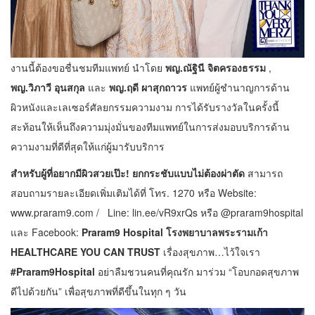
งานนี้ต้องขอชื่นชมทีมแพทย์ นำโดย
พญ.ณัฐินี จิตครองธรรม
,
พญ.วิภาวี อุนสกุล
และ
พญ.ฤดี ผาสุกถาวร
แพทย์ผู้ชำนาญการด้าน
ผิวหนังและเลเซอร์ศัลยกรรมความงาม การได้รับรางวัลในครั้งนี้
สะท้อนให้เห็นถึงความมุ่งมั่นของทีมแพทย์ในการส่งมอบบริการด้าน
ความงามที่ดีที่สุดให้แก่ผู้มารับบริการ
สำหรับผู้ที่อยากมีผิวสวยเป๊ะ! ยกกระชับแบบไม่ต้องผ่าตัด
สามารถ
สอบถามรายละเอียดเพิ่มเติมได้ที่ โทร. 1270 หรือ Website:
www.praram9.com
/ Line:
lin.ee/vR9xrQs
หรือ @praram9hospital
และ Facebook:
Praram9 Hospital โรงพยาบาลพระรามเก้า
HEALTHCARE YOU CAN TRUST
เรื่องสุขภาพ…ไว้ใจเรา
#Praram9Hospital
อย่าลืมชวนคนที่คุณรัก มาร่วม “โอบกอดสุขภาพ
ดีไปด้วยกัน” เพื่อสุขภาพที่ดีขึ้นในทุก ๆ วัน