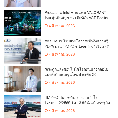
Predator x Intel ชวนแฟน VALORANT
ไทย ลุ้นบินสู่ปูซาน เชียร์ศึก VCT Pacific
Finals Busan ประเทศเกาหลีใต้ Predator
4 สิงหาคม 2026
x Intel ชวนแฟน VALORANT ไทย ลุ้นบิน
สู่ปูซาน แบบติดขอบสนาม พร้อมกิจกรรม
สุดพิเศษตลอดทัวร์นาเมนต์
สคส. เดินหน้าขยายโอกาสเข้าถึงความรู้
PDPA ผ่าน “PDPC e-Learning” เรียนฟรี
ทุกที่ ทุกเวลา พร้อมประกาศนียบัตร ต่อย
4 สิงหาคม 2026
อดศักยภาพคนไทยสู่สังคมดิจิทัลปลอดภัย
เผยยอดผู้เข้าเรียนล่าสุดทะลุ 8 หมื่นราย
แล้ว
“กระดูกและข้อ” ไม่ใช่โรคคนแก่อีกต่อไป
แพทย์เตือนคนรุ่นใหม่ป่วยเพิ่ม 20-
30% เสี่ยง ‘ข้อเข่าเสื่อมก่อนวัย’ จาก
4 สิงหาคม 2026
กระแสกีฬา
HMPRO-HomePro รายงานกำไร
ไตรมาส 2/2569 โต 13.99% แม้เศรษฐกิจ
ผันผวนเดินหน้าขยายสาขา เสริมพอร์ต
4 สิงหาคม 2026
Private Brand ดัน Gross Margin เพิ่มขึ้น