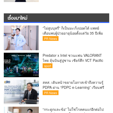
เรื่องมาใหม่
“ไม่สูบบุหรี่” ก็เป็นมะเร็งปอดได้ แพทย์
เตือนพบผู้ป่วยอายุน้อยตั้งแต่วัย 35 ปีเพิ่ม
ขึ้นคนไทยกว่า 70% รู้ตัวเมื่อโรคลุกลาม
PR News
Predator x Intel ชวนแฟน VALORANT
ไทย ลุ้นบินสู่ปูซาน เชียร์ศึก VCT Pacific
Finals Busan ประเทศเกาหลีใต้ Predator
sport
x Intel ชวนแฟน VALORANT ไทย ลุ้นบิน
สู่ปูซาน แบบติดขอบสนาม พร้อมกิจกรรม
สุดพิเศษตลอดทัวร์นาเมนต์
สคส. เดินหน้าขยายโอกาสเข้าถึงความรู้
PDPA ผ่าน “PDPC e-Learning” เรียนฟรี
ทุกที่ ทุกเวลา พร้อมประกาศนียบัตร ต่อย
PR News
อดศักยภาพคนไทยสู่สังคมดิจิทัลปลอดภัย
เผยยอดผู้เข้าเรียนล่าสุดทะลุ 8 หมื่นราย
แล้ว
“กระดูกและข้อ” ไม่ใช่โรคคนแก่อีกต่อไป