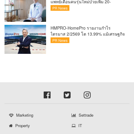
แพทย์เตือนคนรุ่นใหม่ป่วยเพิ่ม 20-
30% เสี่ยง ‘ข้อเข่าเสื่อมก่อนวัย’ จาก
PR News
กระแสกีฬา
HMPRO-HomePro รายงานกำไร
ไตรมาส 2/2569 โต 13.99% แม้เศรษฐกิจ
ผันผวนเดินหน้าขยายสาขา เสริมพอร์ต
PR News
Private Brand ดัน Gross Margin เพิ่มขึ้น
Marketing
Settrade
Property
IT